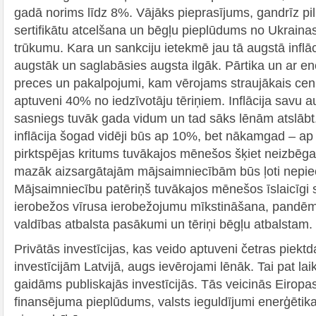
gadā norims līdz 8%. Vājāks pieprasījums, gandrīz pil
sertifikātu atcelšana un bēgļu pieplūdums no Ukrain
trūkumu. Kara un sankciju ietekmē jau tā augstā inflā
augstāk un saglabāsies augsta ilgāk. Pārtika un ar en
preces un pakalpojumi, kam vērojams straujākais ce
aptuveni 40% no iedzīvotāju tēriņiem. Inflācija savu 
sasniegs tuvāk gada vidum un tad sāks lēnām atslā
inflācija šogad vidēji būs ap 10%, bet nākamgad – ap 
pirktspējas kritums tuvākajos mēnešos šķiet neizbēga
mazāk aizsargātajām mājsaimniecībām būs ļoti nepi
Mājsaimniecību patēriņš tuvākajos mēnešos īslaicīgi 
ierobežos vīrusa ierobežojumu mīkstināšana, pandēmi
valdības atbalsta pasākumi un tēriņi bēgļu atbalstam.
Privātās investīcijas, kas veido aptuveni četras piek
investīcijām Latvijā, augs ievērojami lēnāk. Tai pat l
gaidāms publiskajās investīcijās. Tās veicinās Eirop
finansējuma pieplūdums, valsts ieguldījumi enerģētik