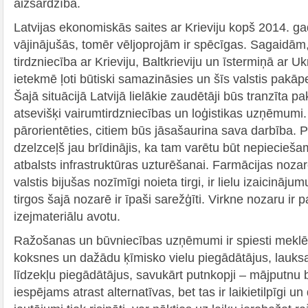
aizsardzībā.
Latvijas ekonomiskās saites ar Krieviju kopš 2014. ga
vājinājušās, tomēr vēljoprojām ir spēcīgas. Sagaidām
tirdzniecība ar Krieviju, Baltkrieviju un īstermiņā ar U
ietekmē ļoti būtiski samazināsies un šīs valstis pakāpeni
Šajā situācijā Latvijā lielākie zaudētāji būs tranzīta p
atsevišķi vairumtirdzniecības un loģistikas uzņēmumi.
pārorientēties, citiem būs jāsašaurina sava darbība. 
dzelzceļš jau brīdinājis, ka tam varētu būt nepiecieš
atbalsts infrastruktūras uzturēšanai. Farmācijas nozare
valstis bijušas nozīmīgi noieta tirgi, ir lielu izaicinājum
tirgos šajā nozarē ir īpaši sarežģīti. Virkne nozaru ir
izejmateriālu avotu.
Ražošanas un būvniecības uzņēmumi ir spiesti meklēt
koksnes un dažādu ķīmisko vielu piegādātājus, lauks
līdzekļu piegādātājus, savukārt putnkopji – mājputnu b
iespējams atrast alternatīvas, bet tas ir laikietilpīgi u