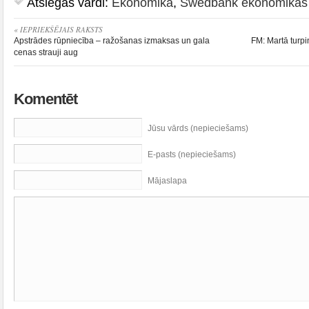
Atslēgas vārdi:
Ekonomika
,
Swedbank ekonomikas 
« IEPRIEKŠĒJAIS RAKSTS
Apstrādes rūpniecība – ražošanas izmaksas un gala
FM: Martā turpi
cenas strauji aug
Komentēt
Jūsu vārds (nepieciešams)
E-pasts (nepieciešams)
Mājaslapa