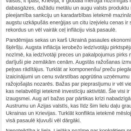
valstis, it īpaši, Krievija, ir globālā mērogā nozīmīgas 
dabasgāzes, dažādu metālu un augu valsts produktu 
pieejamība sankciju un karadarbības ietekmē mazinās
augstu uzkāpušās enerģijas un citu izejvielu cenas ir
rekordus un vēl vairāk ceļ inflāciju visā pasaulē.
Pandēmijas sekas un karš Ukrainā pasaules ekonomikas
šķēršļu. Augsta inflācija ierobežo iedzīvotāju pirktsp
nozīmē, ka iedzīvotāji preces un pakalpojumus pirks 
darījuši pie zemākām cenām. Augstās ražošanas iz
peļņas rādītājus. Turklāt ar komponenšu/ preču piegā
izaicinājumi un cenu svārstības apgrūtina uzņēmumu d
ražojošajās nozarēs. Bažas par pieprasījumu ir vēl vi
kas nelabvēlīgi ietekmē investīciju aktivitāti. Šie visi 
izaugsmei. Aug arī bažas par pārtikas krīzi nabadzīgā
Austrumu un Āzijas valstīs, kas līdz šim lielu daļu gr
Ukrainas un Krievijas. Turklāt konflikta ietekmē mēslo
visā pasaulē kļuvuši vēl dārgāki.
Nenoteiktība ir liela. Lielāka nozīme par konkrētiem p