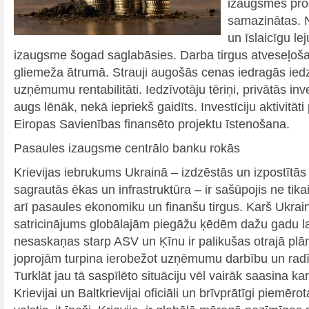
izaugsmes prog
samazinātas. N
un īslaicīgu lej
izaugsme šogad saglabāsies. Darba tirgus atveseļoša
gliemeža ātrumā. Strauji augošās cenas iedragās iedz
uzņēmumu rentabilitāti. Iedzīvotāju tēriņi, privātās inv
augs lēnāk, nekā iepriekš gaidīts. Investīciju aktivitāti
Eiropas Savienības finansēto projektu īstenošana.
Pasaules izaugsme centrālo banku rokās
Krievijas iebrukums Ukrainā – izdzēstās un izpostītās 
sagrautās ēkas un infrastruktūra – ir sašūpojis ne tik
arī pasaules ekonomiku un finanšu tirgus. Karš Ukrainā
satricinājums globālajām piegāžu ķēdēm dažu gadu la
nesaskaņas starp ASV un Ķīnu ir palikušas otrajā pl
joprojām turpina ierobežot uzņēmumu darbību un radīt
Turklāt jau tā saspīlēto situāciju vēl vairāk saasina k
Krievijai un Baltkrievijai oficiāli un brīvprātīgi piemēr