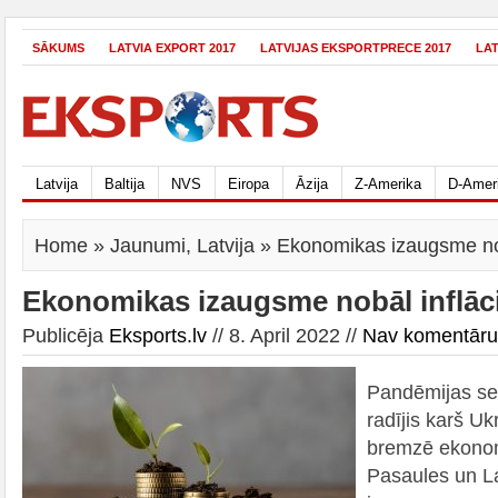
SĀKUMS
LATVIA EXPORT 2017
LATVIJAS EKSPORTPRECE 2017
LA
Latvija
Baltija
NVS
Eiropa
Āzija
Z-Amerika
D-Amer
Home
»
Jaunumi
,
Latvija
» Ekonomikas izaugsme nobā
Ekonomikas izaugsme nobāl inflāci
Publicēja
Eksports.lv
// 8. April 2022 //
Nav komentāru
Pandēmijas sek
radījis karš Uk
bremzē ekonomi
Pasaules un L