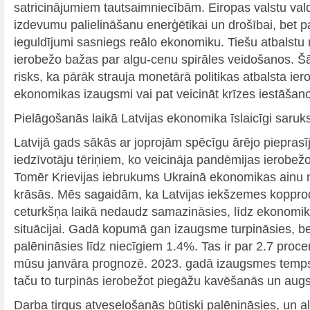
satricinājumiem tautsaimniecībām. Eiropas valstu vald
izdevumu palielināšanu enerģētikai un drošībai, bet pai
ieguldījumi sasniegs reālo ekonomiku. Tiešu atbalst
ierobežo bažas par algu-cenu spirāles veidošanos. Šā
risks, ka pārāk strauja monetārā politikas atbalsta ie
ekonomikas izaugsmi vai pat veicināt krīzes iestāšan
Pielāgošanās laikā Latvijas ekonomika īslaicīgi saruk
Latvijā gads sākās ar joprojām spēcīgu ārējo piepra
iedzīvotāju tēriņiem, ko veicināja pandēmijas ierobež
Tomēr Krievijas iebrukums Ukrainā ekonomikas ainu
krāsās. Mēs sagaidām, ka Latvijas iekšzemes kopprod
ceturkšņa laikā nedaudz samazināsies, līdz ekonomika
situācijai. Gadā kopumā gan izaugsme turpināsies, 
palēnināsies līdz niecīgiem 1.4%. Tas ir par 2.7 pro
mūsu janvāra prognozē. 2023. gadā izaugsmes temps
taču to turpinās ierobežot piegāžu kavēšanās un augs
Darba tirgus atveseļošanās būtiski palēnināsies, un 