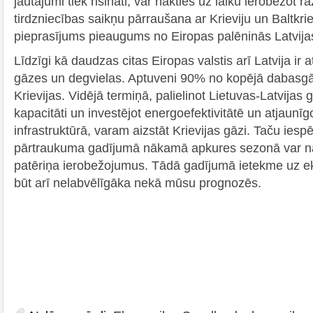
jautājumi tiek risināti, var nākties uz laiku ierobežot
tirdzniecības saikņu pārraušana ar Krieviju un Baltkrie
pieprasījums pieaugums no Eiropas palēninās Latvija
Līdzīgi kā daudzas citas Eiropas valstis arī Latvija ir 
gāzes un degvielas. Aptuveni 90% no kopējā dabasgā
Krievijas. Vidējā termiņā, palielinot Lietuvas-Latvija
kapacitāti un investējot energoefektivitātē un atjaunī
infrastruktūrā, varam aizstāt Krievijas gāzi. Taču ie
pārtraukuma gadījumā nākamā apkures sezonā var nāk
patēriņa ierobežojumus. Tādā gadījumā ietekme uz e
būt arī nelabvēlīgāka nekā mūsu prognozēs.