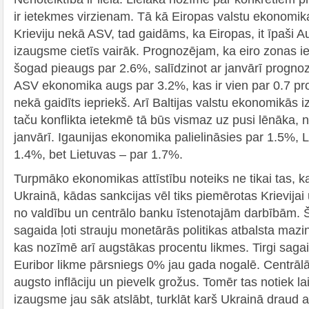
ir ietekmes virzienam. Tā kā Eiropas valstu ekonomikas
Krieviju nekā ASV, tad gaidāms, ka Eiropas, it īpaši A
izaugsme cietīs vairāk. Prognozējam, ka eiro zonas 
šogad pieaugs par 2.6%, salīdzinot ar janvārī progn
ASV ekonomika augs par 3.2%, kas ir vien par 0.7 pr
nekā gaidīts iepriekš. Arī Baltijas valstu ekonomikās 
taču konflikta ietekmē tā būs vismaz uz pusi lēnāka,
janvārī. Igaunijas ekonomika palielināsies par 1.5%, 
1.4%, bet Lietuvas – par 1.7%.
Turpmāko ekonomikas attīstību noteiks ne tikai tas, k
Ukrainā, kādas sankcijas vēl tiks piemērotas Krievijai u
no valdību un centrālo banku īstenotajām darbībām. Šo
sagaida ļoti strauju monetārās politikas atbalsta ma
kas nozīmē arī augstākas procentu likmes. Tirgi sag
Euribor likme pārsniegs 0% jau gada nogalē. Centrāl
augsto inflāciju un pievelk grožus. Tomēr tas notiek 
izaugsme jau sāk atslābt, turklāt karš Ukrainā draud 