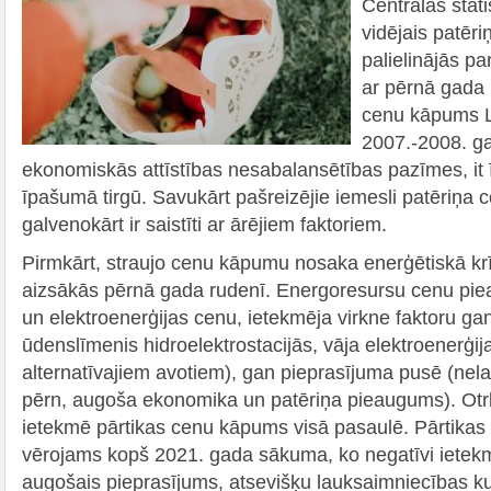
Centrālās stat
vidējais patēr
palielinājās p
ar pērnā gada 
cenu kāpums Lat
2007.-2008. gad
ekonomiskās attīstības nesabalansētības pazīmes, it
īpašumā tirgū. Savukārt pašreizējie iemesli patēriņ
galvenokārt ir saistīti ar ārējiem faktoriem.
Pirmkārt, straujo cenu kāpumu nosaka enerģētiskā kr
aizsākās pērnā gada rudenī. Energoresursu cenu piea
un elektroenerģijas cenu, ietekmēja virkne faktoru g
ūdenslīmenis hidroelektrostacijās, vāja elektroenerģi
alternatīvajiem avotiem), gan pieprasījuma pusē (nelab
pērn, augoša ekonomika un patēriņa pieaugums). Otrkār
ietekmē pārtikas cenu kāpums visā pasaulē. Pārtika
vērojams kopš 2021. gada sākuma, ko negatīvi iete
augošais pieprasījums, atsevišķu lauksaimniecības kul