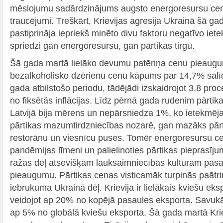
mēslojumu sadārdzinājums augsto energoresursu cenu 
traucējumi. Treškārt, Krievijas agresija Ukrainā šā ga
pastiprināja iepriekš minēto divu faktoru negatīvo iete
spriedzi gan energoresursu, gan pārtikas tirgū.
Šā gada martā lielāko devumu patēriņa cenu pieaugu
bezalkoholisko dzērienu cenu kāpums par 14,7% salī
gada atbilstošo periodu, tādējādi izskaidrojot 3,8 pro
no fiksētās inflācijas. Līdz pērnā gada rudenim pārt
Latvijā bija mērens un nepārsniedza 1%, ko ietekmēj
pārtikas mazumtirdzniecības nozarē, gan mazāks pārt
restorānu un viesnīcu puses. Tomēr energoresursu ce
pandēmijas līmeni un palielinoties pārtikas pieprasīju
ražas dēļ atsevišķām lauksaimniecības kultūrām pasa
pieaugumu. Pārtikas cenas visticamāk turpinās paātrin
iebrukuma Ukrainā dēļ. Krievija ir lielākais kviešu eks
veidojot ap 20% no kopējā pasaules eksporta. Savukā
ap 5% no globālā kviešu eksporta. Šā gada martā Krie