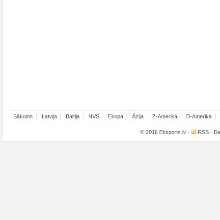
Sākums
Latvija
Baltija
NVS
Eiropa
Āzija
Z-Amerika
D-Amerika
© 2016
Eksports.lv
·
RSS
· De