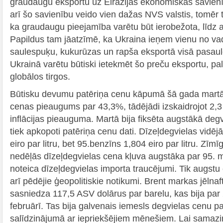
graudaugu eksportu uz Eirāzijas ekonomiskās savienī
arī šo savienību veido vien dažas NVS valstis, tomēr 
ka graudaugu pieejamība varētu būt ierobežota, līdz a
Papildus tam jāatzīmē, ka Ukraina ieņem vienu no 
saulespuķu, kukurūzas un rapša eksportā visā pasaul
Ukrainā varētu būtiski ietekmēt šo preču eksportu, pal
globālos tirgos.
Būtisku devumu patēriņa cenu kāpumā šā gada martā
cenas pieaugums par 43,3%, tādējādi izskaidrojot 2,
inflācijas pieauguma. Martā bija fiksēta augstākā degv
tiek apkopoti patēriņa cenu dati. Dīzeļdegvielas vidēj
eiro par litru, bet 95.benzīns 1,804 eiro par litru. Zīmī
nedēļās dīzeļdegvielas cena kļuva augstāka par 95. 
noteica dīzeļdegvielas importa traucējumi. Tik augstu
arī pēdējie ģeopolitiskie notikumi. Brent markas jēln
sasniedza 117,5 ASV dolārus par barelu, kas bija pa
februārī. Tas bija galvenais iemesls degvielas cenu p
salīdzinājumā ar iepriekšējiem mēnešiem. Lai samazi