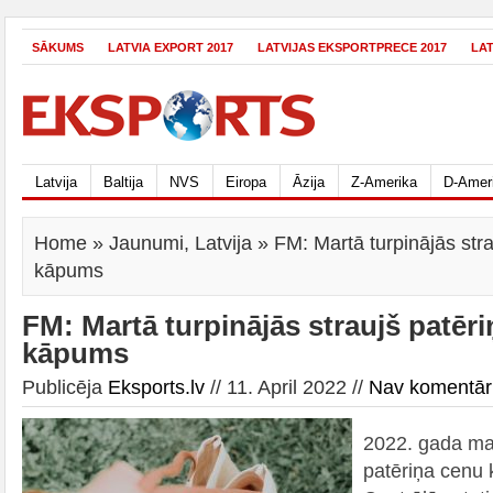
SĀKUMS
LATVIA EXPORT 2017
LATVIJAS EKSPORTPRECE 2017
LA
Latvija
Baltija
NVS
Eiropa
Āzija
Z-Amerika
D-Amer
Home
»
Jaunumi
,
Latvija
» FM: Martā turpinājās str
kāpums
FM: Martā turpinājās straujš patēr
kāpums
Publicēja
Eksports.lv
// 11. April 2022 //
Nav komentār
2022. gada mar
patēriņa cenu 