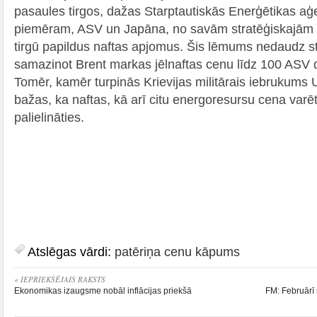
pasaules tirgos, dažas Starptautiskās Enerģētikas aģe
piemēram, ASV un Japāna, no savām stratēģiskajām n
tirgū papildus naftas apjomus. Šis lēmums nedaudz stab
samazinot Brent markas jēlnaftas cenu līdz 100 ASV d
Tomēr, kamēr turpinās Krievijas militārais iebrukums 
bažas, ka naftas, kā arī citu energoresursu cena varētu
palielināties.
Atslēgas vārdi:
patēriņa cenu kāpums
« IEPRIEKŠĒJAIS RAKSTS
Ekonomikas izaugsme nobāl inflācijas priekšā
FM: Februārī 