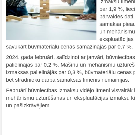
izmaksu līmenis
par 1,9 %, liec
pārvaldes dati
samaksa pieau
un mehānismu
ekspluatācijas
savukārt būvmateriālu cenas samazinājās par 0,7 %.
2024. gada februārī, salīdzinot ar janvāri, būvniecība
palielinājās par 0,2 %. Mašīnu un mehānismu uzturēš
izmaksas palielinājās par 0,3 %, būvmateriālu cenas p
bet strādnieku darba samaksas līmenis nemainījās.
Februārī būvniecības izmaksu vidējo līmeni visvairāk
mehānismu uzturēšanas un ekspluatācijas izmaksu 
un pašizkrāvējiem.