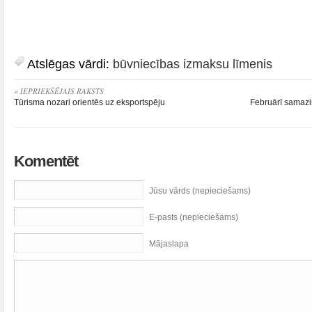
Atslēgas vārdi:
būvniecības izmaksu līmenis
« IEPRIEKŠĒJAIS RAKSTS
Tūrisma nozari orientēs uz eksportspēju
Februārī samazi
Komentēt
Jūsu vārds (nepieciešams)
E-pasts (nepieciešams)
Mājaslapa