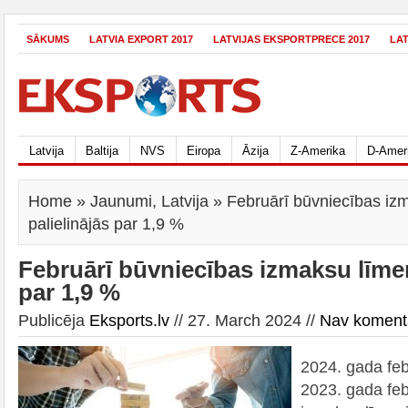
SĀKUMS
LATVIA EXPORT 2017
LATVIJAS EKSPORTPRECE 2017
LA
Latvija
Baltija
NVS
Eiropa
Āzija
Z-Amerika
D-Amer
Home
»
Jaunumi
,
Latvija
» Februārī būvniecības iz
palielinājās par 1,9 %
Februārī būvniecības izmaksu līmen
par 1,9 %
Publicēja
Eksports.lv
// 27. March 2024 //
Nav koment
2024. gada febr
2023. gada feb