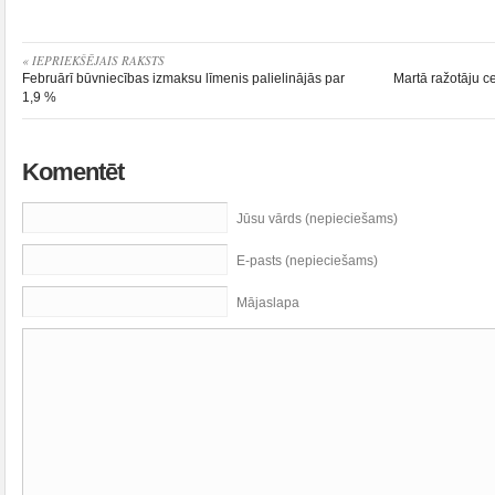
« IEPRIEKŠĒJAIS RAKSTS
Februārī būvniecības izmaksu līmenis palielinājās par
Martā ražotāju c
1,9 %
Komentēt
Jūsu vārds (nepieciešams)
E-pasts (nepieciešams)
Mājaslapa