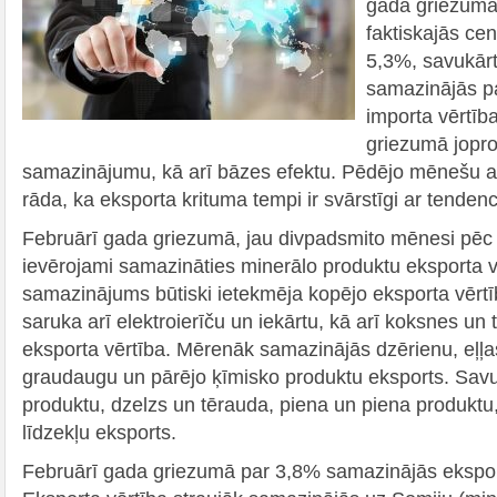
gada griezumā 
faktiskajās ce
5,3%, savukārt
samazinājās p
importa vērtī
griezumā jopro
samazinājumu, kā arī bāzes efektu. Pēdējo mēnešu at
rāda, ka eksporta krituma tempi ir svārstīgi ar tenden
Februārī gada griezumā, jau divpadsmito mēnesi pēc k
ievērojami samazināties minerālo produktu eksporta v
samazinājums būtiski ietekmēja kopējo eksporta vērtī
saruka arī elektroierīču un iekārtu, kā arī koksnes un
eksporta vērtība. Mērenāk samazinājās dzērienu, eļļa
graudaugu un pārējo ķīmisko produktu eksports. Savu
produktu, dzelzs un tērauda, piena un piena produktu
līdzekļu eksports.
Februārī gada griezumā par 3,8% samazinājās ekspor