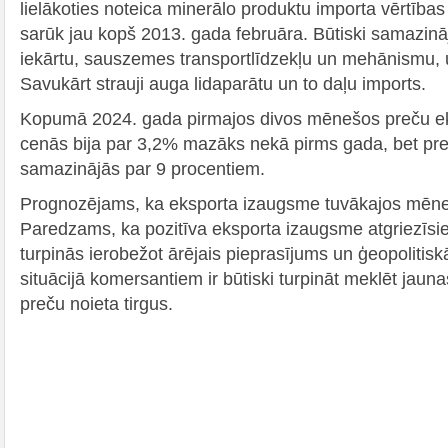
lielākoties noteica minerālo produktu importa vērtīb
sarūk jau kopš 2013. gada februāra. Būtiski samazināj
iekārtu, sauszemes transportlīdzekļu un mehānismu, u
Savukārt strauji auga lidaparātu un to daļu imports.
Kopumā 2024. gada pirmajos divos mēnešos preču eks
cenās bija par 3,2% mazāks nekā pirms gada, bet preč
samazinājās par 9 procentiem.
Prognozējams, ka eksporta izaugsme tuvākajos mēne
Paredzams, ka pozitīva eksporta izaugsme atgriezīsi
turpinās ierobežot ārējais pieprasījums un ģeopolitisk
situācijā komersantiem ir būtiski turpināt meklēt jaun
preču noieta tirgus.