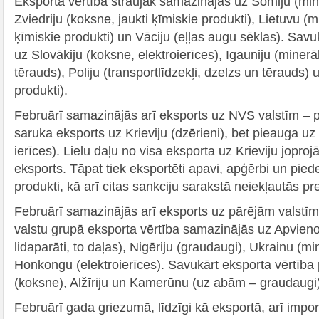
Eksporta vērtība straujāk samazinājās uz Somiju (mine
Zviedriju (koksne, jaukti ķīmiskie produkti), Lietuvu (mi
ķīmiskie produkti) un Vāciju (eļļas augu sēklas). Sav
uz Slovākiju (koksne, elektroierīces), Igauniju (minerā
tērauds), Poliju (transportlīdzekļi, dzelzs un tērauds) 
produkti).
Februārī samazinājās arī eksports uz NVS valstīm –
saruka eksports uz Krieviju (dzērieni), bet pieauga uz 
ierīces). Lielu daļu no visa eksporta uz Krieviju jopr
eksports. Tāpat tiek eksportēti apavi, apģērbi un pied
produkti, kā arī citas sankciju sarakstā neiekļautās pr
Februārī samazinājās arī eksports uz pārējām valstīm
valstu grupā eksporta vērtība samazinājās uz Apvienot
lidaparāti, to daļas), Nigēriju (graudaugi), Ukrainu (mi
Honkongu (elektroierīces). Savukārt eksporta vērtīb
(koksne), Alžīriju un Kamerūnu (uz abām – graudaugi)
Februārī gada griezumā, līdzīgi kā eksportā, arī impor