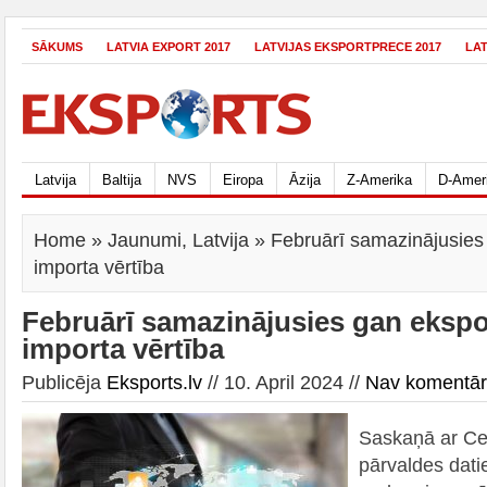
SĀKUMS
LATVIA EXPORT 2017
LATVIJAS EKSPORTPRECE 2017
LA
Latvija
Baltija
NVS
Eiropa
Āzija
Z-Amerika
D-Amer
Home
»
Jaunumi
,
Latvija
» Februārī samazinājusies
importa vērtība
Februārī samazinājusies gan ekspo
importa vērtība
Publicēja
Eksports.lv
// 10. April 2024 //
Nav komentā
Saskaņā ar Cen
pārvaldes dati