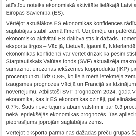
attīstību noteiks ekonomiskā aktivitāte lielākajā Latvij
Eiropas Savienībā (ES).
Vērtējot aktuālākos ES ekonomikas konfidences rādītāj
saglabājas stabili zemā līmenī. Uzņēmēju un patērētā
ekonomisko aktivitāti ES dalībvalstīs ir dažāds. Tomēr
eksporta tirgos – Vācijā, Lietuvā, Igaunijā, Nīderlandē
ekonomikas konfidenci var vērtēt drīzāk kā pesimistis
Starptautiskais Valūtas fonds (SVF) aktualizēja mak
samazinot eirozonas iekšzemes kopprodukta (IKP) p
procentpunktu līdz 0,8%, ko lielā mērā ietekmēja z
izaugsmes prognozes Vācijā un Francijā salīdzinājumā
novērtējumu. Atbilstoši SVF prognozēm 2024. gadā Vā
ekonomika, kas ir ES ekonomikas dzinēji, palielināsie
0,7%. Šāds novērtējums abām valstīm ir par 0,3 pro
nekā iepriekšējās ekonomikas prognozēs. Tas apliecin
pieprasījums joprojām saglabājas zems.
Vērtējot eksporta pārmaiņas dažādās preču grupās šā