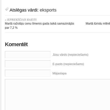
Atslēgas vārdi:
eksports
« IEPRIEKŠĒJAIS RAKSTS
Martā ražotāju cenu līmenis gada laikā samazinājās
Martā tūristu mītn
par 7,2 %
Komentēt
Jūsu vārds (nepieciešams)
E-pasts (nepieciešams)
Mājaslapa