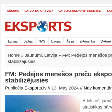
SĀKUMS
LATVIA EXPORT 2017
LATVIJAS EKSPORTPRECE 2017
LA
Latvija
Baltija
NVS
Eiropa
Āzija
Z-Amerika
D-Amer
Home
»
Jaunumi
,
Latvija
» FM: Pēdējos mēnešos pre
stabilizējusies
FM: Pēdējos mēnešos preču ekspor
stabilizējusies
Publicēja
Eksports.lv
// 13. May 2024 //
Nav komentār
Atbilstoši jau
statistikas pā