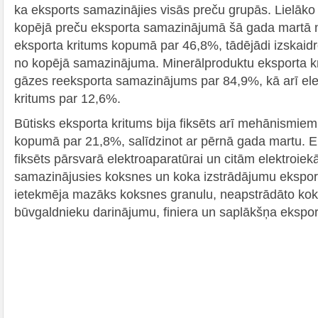
ka eksports samazinājies visās preču grupās. Lielāk
kopējā preču eksporta samazinājumā šā gada martā n
eksporta kritums kopumā par 46,8%, tādējādi izskaidr
no kopējā samazinājuma. Minerālproduktu eksporta kr
gāzes reeksporta samazinājums par 84,9%, kā arī ele
kritums par 12,6%.
Būtisks eksporta kritums bija fiksēts arī mehānismiem
kopumā par 21,8%, salīdzinot ar pērnā gada martu. Ek
fiksēts pārsvarā elektroaparatūrai un citām elektroie
samazinājusies koksnes un koka izstrādājumu eksporta
ietekmēja mazāks koksnes granulu, neapstrādāto ko
būvgaldnieku darinājumu, finiera un saplākšņa ekspor