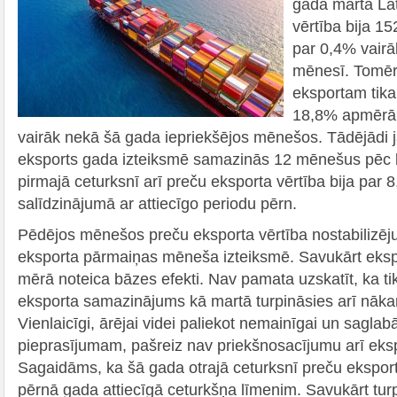
gada martā Lat
vērtība bija 152
par 0,4% vairā
mēnesī. Tomēr
eksportam tika 
18,8% apmērā, 
vairāk nekā šā gada iepriekšējos mēnešos. Tādējādi 
eksports gada izteiksmē samazinās 12 mēnešus pēc 
pirmajā ceturksnī arī preču eksporta vērtība bija pa
salīdzinājumā ar attiecīgo periodu pērn.
Pēdējos mēnešos preču eksporta vērtība nostabilizējus
eksporta pārmaiņas mēneša izteiksmē. Savukārt ekspo
mērā noteica bāzes efekti. Nav pamata uzskatīt, ka ti
eksporta samazinājums kā martā turpināsies arī nā
Vienlaicīgi, ārējai videi paliekot nemainīgai un sagla
pieprasījumam, pašreiz nav priekšnosacījumu arī e
Sagaidāms, ka šā gada otrajā ceturksnī preču eksport
pērnā gada attiecīgā ceturkšņa līmenim. Savukārt tu