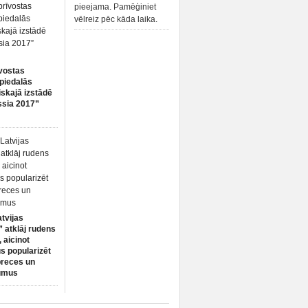
pieejama. Pamēģiniet
vēlreiz pēc kāda laika.
vostas
piedalās
iskajā izstādē
ssia 2017”
atvijas
 atklāj rudens
 aicinot
s popularizēt
preces un
umus