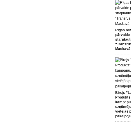
Rīgas brī
pārvalde 
starptaut
“Transru
Maskavā
Birojs “L
Produkts”
kampaņu,
uzņēmēju
vietējās 
pakalpoj