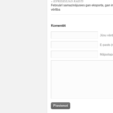
« IEPRIEKŠĒJAIS RAKSTS
Februārī samazinājusies gan eksporta, gan i
vērtība
Komentēt
Jūsu vār
E-pasts 
Mājaslap