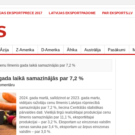
IJAS EKSPORTPRECE 2017
LATVIJAS EKSPORTPADOME
PAR EKSPORTS.LV
Āzija
Z-Amerika
D-Amerika
Āfrika
Austrālija
Pasākumi
M
cenu līmenis gada laikā samazinājās par 7,2 %
gada laikā samazinājās par 7,2 %
omentāru
2024. gada martā, salīdzinot ar 2023. gada martu,
vidējais ražotāju cenu līmenis Latvijas rūpniecībā
samazinājās par 7,2 %, liecina Centrālās statistikas
pārvaldes dati. Vietējā tirgū realizētajai produkcijai cenu
līmenis samazinājās par 11,1 %, eksportētajai
produkcijai – par 3,2 %. Eksportam uz eirozonas valstīm
cenas saruka par 3,4 %, eksportam uz ārpus eirozonas
valstīm – par 3,0 %.