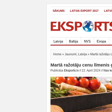
SĀKUMS
LATVIA EXPORT 2017
LATV
Latvija
Baltija
NVS
Eiropa
Home
»
Jaunumi
,
Latvija
» Martā ražotāju 
Martā ražotāju cenu līmenis 
Publicēja
Eksports.lv
// 22. April 2024 //
Nav k