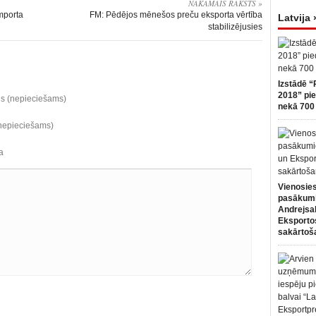
NĀKAMAIS RAKSTS »
mporta
FM: Pēdējos mēnešos preču eksporta vērtība
Latvija 
stabilizējusies
Izstādē “
2018” pie
ds (nepieciešams)
nekā 700 
(nepieciešams)
a
Vienosies
pasākum
Andrejsa
Eksportos
sakārtoš