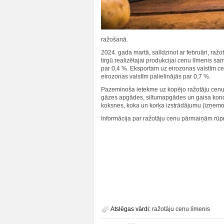
ražošanā.
2024. gada martā, salīdzinot ar februāri, raž
tirgū realizētajai produkcijai cenu līmenis sa
par 0,4 %. Eksportam uz eirozonas valstīm c
eirozonas valstīm palielinājās par 0,7 %.
Pazeminoša ietekme uz kopējo ražotāju cenu
gāzes apgādes, siltumapgādes un gaisa kon
koksnes, koka un korķa izstrādājumu (izņem
Informācija par ražotāju cenu pārmaiņām rūpni
Atslēgas vārdi:
ražotāju cenu līmenis