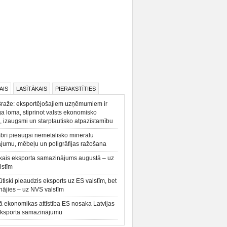
AIS
LASĪTĀKAIS
PIERAKSTĪTIES
Braže: eksportējošajiem uzņēmumiem ir
a loma, stiprinot valsts ekonomisko
, izaugsmi un starptautisko atpazīstamību
rī pieaugsi nemetālisko minerālu
ājumu, mēbeļu un poligrāfijas ražošana
kais eksporta samazinājums augustā – uz
lstīm
būtiski pieaudzis eksports uz ES valstīm, bet
ājies – uz NVS valstīm
ā ekonomikas attīstība ES nosaka Latvijas
eksporta samazinājumu