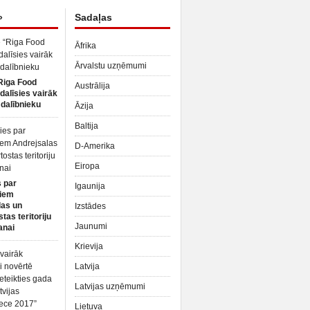
»
Sadaļas
Āfrika
Ārvalstu uzņēmumi
Riga Food
Austrālija
dalīsies vairāk
dalībnieku
Āzija
Baltija
D-Amerika
Eiropa
 par
Igaunija
iem
las un
Izstādes
tas teritoriju
Jaunumi
anai
Krievija
Latvija
Latvijas uzņēmumi
Lietuva