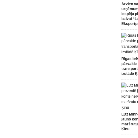
Arvien va
uzņēmumi
iespēju p
balvai “L
Eksportp
Rīgas brī
pārvalde 
transport
izstādē Ķ
LDz Minh
jauno kon
maršrutu
Ķīnu