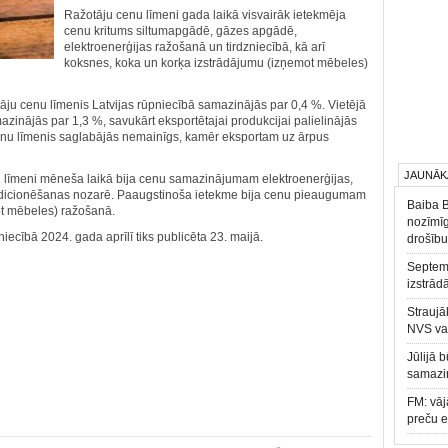
Ražotāju cenu līmeni gada laikā visvairāk ietekmēja
cenu kritums siltumapgādē, gāzes apgādē,
elektroenerģijas ražošanā un tirdzniecībā, kā arī
koksnes, koka un korķa izstrādājumu (izņemot mēbeles)
otāju cenu līmenis Latvijas rūpniecībā samazinājās par 0,4 %. Vietējā
mazinājās par 1,3 %, savukārt eksportētajai produkcijai palielinājās
enu līmenis saglabājās nemainīgs, kamēr eksportam uz ārpus
JAUNĀK
 līmeni mēneša laikā bija cenu samazinājumam elektroenerģijas,
dicionēšanas nozarē. Paaugstinoša ietekme bija cenu pieaugumam
Baiba 
ot mēbeles) ražošanā.
nozīmīg
ecībā 2024. gada aprīlī tiks publicēta 23. maijā.
drošību
Septemb
izstrād
Straujā
NVS va
Jūlijā 
samazin
FM: vāj
preču 