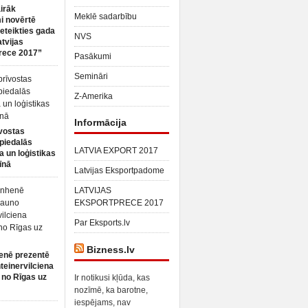
irāk
Meklē sadarbību
 novērtē
ieteikties gada
NVS
atvijas
rece 2017”
Pasākumi
Semināri
Z-Amerika
Informācija
vostas
piedalās
LATVIA EXPORT 2017
a un loģistikas
īnā
Latvijas Eksportpadome
LATVIJAS
EKSPORTPRECE 2017
Par Eksports.lv
Bizness.lv
enē prezentē
teinervilciena
 no Rīgas uz
Ir notikusi kļūda, kas
nozīmē, ka barotne,
iespējams, nav