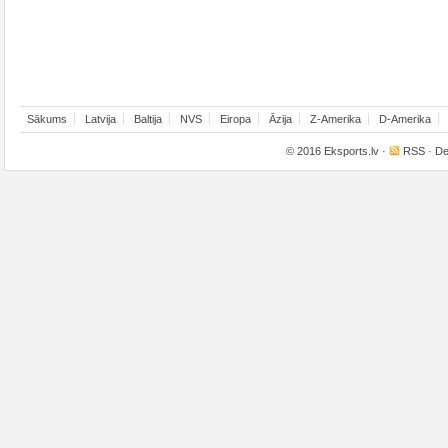
Sākums
Latvija
Baltija
NVS
Eiropa
Āzija
Z-Amerika
D-Amerika
© 2016
Eksports.lv
·
RSS
· De