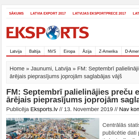
SĀKUMS
LATVIA EXPORT 2017
LATVIJAS EKSPORTPRECE 2017
LA
Latvija
Baltija
NVS
Eiropa
Āzija
Z-Amerika
D-Amer
Home
»
Jaunumi
,
Latvija
» FM: Septembrī palielināji
ārējais pieprasījums joprojām saglabājas vājš
FM: Septembrī palielinājies preču 
ārējais pieprasījums joprojām sagl
Publicēja
Eksports.lv
// 13. November 2019 //
Nav ko
Centrālās stati
publicētie dati