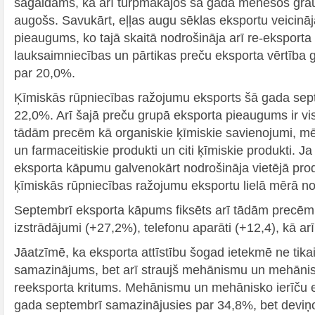
sagaidāms, ka arī turpmākajos šā gada mēnešos gra
augošs. Savukārt, eļļas augu sēklas eksportu veicinā
pieaugums, ko tajā skaitā nodrošināja arī re-eksport
lauksaimniecības un pārtikas preču eksporta vērtība
par 20,0%.
Ķīmiskās rūpniecības ražojumu eksports šā gada septe
22,0%. Arī šajā preču grupā eksporta pieaugums ir vi
tādām precēm kā organiskie ķīmiskie savienojumi, mēs
un farmaceitiskie produkti un citi ķīmiskie produkti. J
eksporta kāpumu galvenokārt nodrošināja vietējā prod
ķīmiskās rūpniecības ražojumu eksportu lielā mērā no
Septembrī eksporta kāpums fiksēts arī tādām precēm
izstrādājumi (+27,2%), telefonu aparāti (+12,4), kā a
Jāatzīmē, ka eksporta attīstību šogad ietekmē ne tika
samazinājums, bet arī straujš mehānismu un mehānis
reeksporta kritums. Mehānismu un mehānisko ierīču e
gada septembrī samazinājusies par 34,8%, bet dev