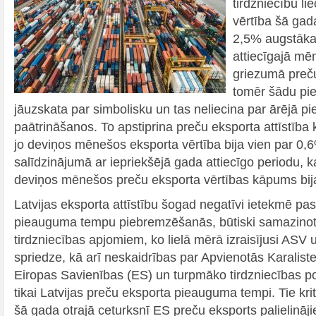
tirdzniecību li
vērtība šā gad
2,5% augstāka
attiecīgajā mēn
griezumā preču
tomēr šādu pi
jāuzskata par simbolisku un tas neliecina par ārējā p
paātrināšanos. To apstiprina preču eksporta attīstīb
jo deviņos mēnešos eksporta vērtība bija vien par 0
salīdzinājumā ar iepriekšējā gada attiecīgo periodu,
deviņos mēnešos preču eksporta vērtības kāpums bij
Latvijas eksporta attīstību šogad negatīvi ietekmē p
pieauguma tempu piebremzēšanās, būtiski samazinot
tirdzniecības apjomiem, ko lielā mērā izraisījusi ASV 
spriedze, kā arī neskaidrības par Apvienotās Karalist
Eiropas Savienības (ES) un turpmāko tirdzniecības po
tikai Latvijas preču eksporta pieauguma tempi. Tie kri
šā gada otrajā ceturksnī ES preču eksports palielināj