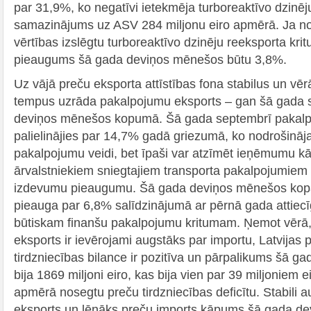
par 31,9%, ko negatīvi ietekmēja turboreaktīvo dzinēj
samazinājums uz ASV 284 miljonu eiro apmērā. Ja no
vērtības izslēgtu turboreaktīvo dzinēju reeksporta kri
pieaugums šā gada deviņos mēnešos būtu 3,8%.
Uz vājā preču eksporta attīstības fona stabilus un 
tempus uzrāda pakalpojumu eksports – gan šā gada s
deviņos mēnešos kopumā. Šā gada septembrī pakalp
palielinājies par 14,7% gadā griezumā, ko nodrošināja 
pakalpojumu veidi, bet īpaši var atzīmēt ieņēmumu 
ārvalstniekiem sniegtajiem transporta pakalpojumiem u
izdevumu pieaugumu. Šā gada deviņos mēnešos kop
pieauga par 6,8% salīdzinājumā ar pērnā gada attiecīg
būtiskam finanšu pakalpojumu kritumam. Ņemot vērā
eksports ir ievērojami augstāks par importu, Latvijas
tirdzniecības bilance ir pozitīva un pārpalikums šā 
bija 1869 miljoni eiro, kas bija vien par 39 miljoniem e
apmērā nosegtu preču tirdzniecības deficītu. Stabili
eksports un lēnāks preču imports kāpums šā gada d