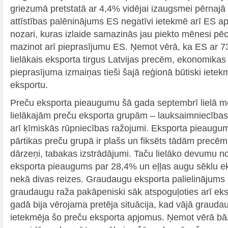
griezumā pretstatā ar 4,4% vidējai izaugsmei pērnajā
attīstības palēninājums ES negatīvi ietekmē arī ES a
nozari, kuras izlaide samazinās jau piekto mēnesi pēc
mazinot arī pieprasījumu ES. Ņemot vērā, ka ES ar 73
lielākais eksporta tirgus Latvijas precēm, ekonomika
pieprasījuma izmaiņas tieši šajā reģionā būtiski ietek
eksportu.
Preču eksporta pieaugumu šā gada septembrī lielā mē
lielākajām preču eksporta grupām – lauksaimniecības 
arī ķīmiskās rūpniecības ražojumi. Eksporta pieaugu
pārtikas preču grupā ir plašs un fiksēts tādām precēm
dārzeņi, tabakas izstrādājumi. Taču lielāko devumu 
eksporta pieaugums par 28,4% un eļļas augu sēklu e
nekā divas reizes. Graudaugu eksporta palielinājums
graudaugu raža pakāpeniski sāk atspoguļoties arī eks
gadā bija vērojama pretēja situācija, kad vājā grauda
ietekmēja šo preču eksporta apjomus. Ņemot vērā bā