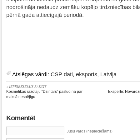
nodrošināja nedaudz zemāku kopējo tirdzniecības bil
pērnā gada attiecīgajā periodā.
Atslēgas vārdi:
CSP dati
,
eksports
,
Latvija
« IEPRIEKŠĒJAIS RAKSTS
Kosmētikas ražotāju “Dzintars” pasludina par
Eksperte: Novārdzi
maksātnespējīgu
Komentēt
Jūsu vārds (nepieciešams)