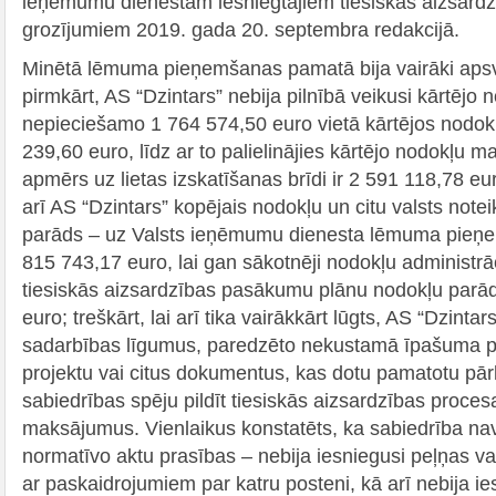
ieņēmumu dienestam iesniegtajiem tiesiskās aizsard
grozījumiem 2019. gada 20. septembra redakcijā.
Minētā lēmuma pieņemšanas pamatā bija vairāki apsv
pirmkārt, AS “Dzintars” nebija pilnībā veikusi kārtēj
nepieciešamo 1 764 574,50 euro vietā kārtējos nodo
239,60 euro, līdz ar to palielinājies kārtējo nodokļu 
apmērs uz lietas izskatīšanas brīdi ir 2 591 118,78 euro
arī AS “Dzintars” kopējais nodokļu un citu valsts not
parāds – uz Valsts ieņēmumu dienesta lēmuma pieņem
815 743,17 euro, lai gan sākotnēji nodokļu administrāc
tiesiskās aizsardzības pasākumu plānu nodokļu parād
euro; treškārt, lai arī tika vairākkārt lūgts, AS “Dzintar
sadarbības līgumus, paredzēto nekustamā īpašuma 
projektu vai citus dokumentus, kas dotu pamatotu pārl
sabiedrības spēju pildīt tiesiskās aizsardzības proc
maksājumus. Vienlaikus konstatēts, ka sabiedrība nav 
normatīvo aktu prasības – nebija iesniegusi peļņas v
ar paskaidrojumiem par katru posteni, kā arī nebija i