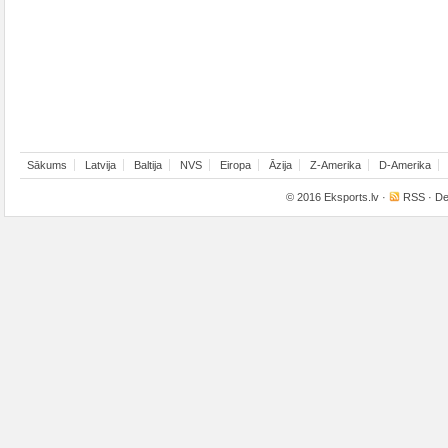
Sākums
Latvija
Baltija
NVS
Eiropa
Āzija
Z-Amerika
D-Amerika
© 2016
Eksports.lv
·
RSS
· De