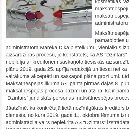
kosmētikas raž
maksātnespējī
maksātnespēja
administratoru 
Maksātnespēja
pamatojoties 
administratora Mareka Dika pieteikumu, vienlaikus izb
aizsardzības procesu, jo konstatēts, ka AS “Dzintars”
nepildīja ar kreditoriem saskaņoto tiesiskās aizsard
plānu 2019. gada 25. aprīļa redakcijā un tiesai netika 
vairākuma akceptēti un saskaņoti plāna grozījumi. Līdz
Maksātnespējas likuma 57. panta pirmās daļas 8. pu
maksātnespējas procesa pazīmi un atzina, ka ir pama
“Dzintars” juridiskās personas maksātnespējas proce
Jāatzīmē, ka konkrētajā lietā nozīmīgākais kreditors 
dienests, no kura 2019. gada 11. oktobra lēmuma izri
administrācija vairs nepiekrita AS “Dzintars” izstrādāt