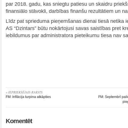
par 2018. gadu, kas sniegtu patiesu un skaidru priekš
finansiālo stāvokli, darbības finanšu rezultātiem un 
Līdz pat sprieduma pieņemšanas dienai tiesā netika ie
AS “Dzintars” būtu nokārtojusi savas saistības pret kr
iebildumus par administratora pieteikumu tiesa nav s
« IEPRIEKŠĒJAIS RAKSTS
FM: Inflācija turpina atkāpties
FM: Septembrī palie
pie
Komentēt