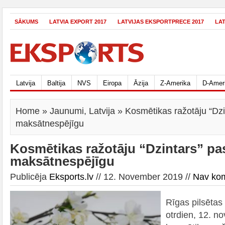
SĀKUMS
LATVIA EXPORT 2017
LATVIJAS EKSPORTPRECE 2017
LA
Latvija
Baltija
NVS
Eiropa
Āzija
Z-Amerika
D-Amer
Home
»
Jaunumi
,
Latvija
» Kosmētikas ražotāju “Dzi
maksātnespējīgu
Kosmētikas ražotāju “Dzintars” pa
maksātnespējīgu
Publicēja
Eksports.lv
// 12. November 2019 //
Nav ko
Rīgas pilsētas
otrdien, 12. n