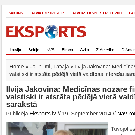
SĀKUMS
LATVIA EXPORT 2017
LATVIJAS EKSPORTPRECE 2017
LA
Latvija
Baltija
NVS
Eiropa
Āzija
Z-Amerika
D-Amer
Home
»
Jaunumi
,
Latvija
» Ilvija Jakovina: Medicīna
valstiski ir atstāta pēdējā vietā valdības interešu sar
Ilvija Jakovina: Medicīnas nozare f
valstiski ir atstāta pēdējā vietā val
sarakstā
Publicēja
Eksports.lv
// 19. September 2014 //
Nav ko
Tuvojoties