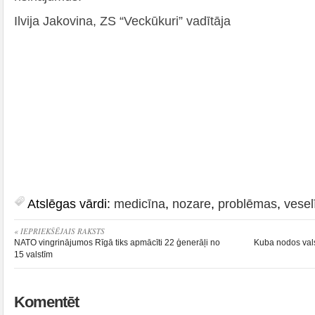
Ilvija Jakovina, ZS “Veckūkuri” vadītāja
Atslēgas vārdi:
medicīna
,
nozare
,
problēmas
,
vesel
« IEPRIEKŠĒJAIS RAKSTS
NATO vingrinājumos Rīgā tiks apmācīti 22 ģenerāļi no
Kuba nodos vals
15 valstīm
Komentēt