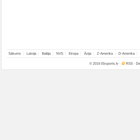
Sākums
Latvija
Baltija
NVS
Eiropa
Āzija
Z-Amerika
D-Amerika
© 2016
Eksports.lv
·
RSS
· De