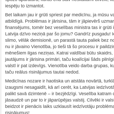
iespēju to izmantot.
Bet laikam jau ir grūti spriest par medicīnu, ja mūsu v
atbildīgā. Problēmas ir jārisina, tām ir jāpievērš uzm
finansējums, tomēr bez veselības ministra tas ir grūti 
Latvija dzīvo neziņā par šo jomu? Gandrīz pusgadu! Iep
slimo, vēlāk demisionē, un parastā tauta paliek bez no
nu ir jāvaino Vienotība, jo tieši tā šo procesu ir paildzi
mēnešiem ilgas neziņas. Katrai valdībai būtu skaidrs, 
jautājums ir jārisina primāri, taču koalīcijai šāds piln
valstī ir pat izdevīgs. Vienotība veido darba grupas, ku
taču reālus risinājumus tautai nedod.
Medicīnas nozare ir haotiska un atstāta novārtā, turkl
izaugsmi nesagaidīt, kā arī cerēt, ka Latvijas iedzīvo
palikt savā dzimtenē – ir bezjēdzīgi. Veselība katram ci
jāsaudzē un par to ir jāparūpējas valstij. Cilvēki ir val
beidzot ir pienācis laiks uzklausīt iedzīvotāju problē
risinājumus!