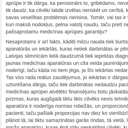
aprūpe ir tik dārga, ka pensionārs to, gribēdams, nevar 
tik daudz, ka cilvēki labāk izvēlas neriskēt un cerībā, 
savas veselības problēmas nerisina. Tomēr, vai tas ir t
kuri maksā nodokļus, pelna valstij naudu, taču pretī 
pašsaprotamu medicīnas aprūpes garantiju?
Nesaprotams ir arī fakts, kādēļ milzu nauda tiek burti
aparatūrās un iekārtās, kuras netiek darbinātas ar pil
Latvijas slimnīcām lielā daudzumā tiek iepirktas diag
jaunas medicīnas aparatūras un cita veida jauninājumi,
noderīgi, taču kāda no tiem jēga, ja šīs iekārtas neda
Tas viss rada reālus zaudējumus, jo iekārtas ir dārgas,
uzturēšana dārga, taču tiek darbinātas nedaudzu paci
medicīnas aprūpei atvēlēto finansējumu būtu jāskatās
prizmas, kuras augšgalā tiktu likts cilvēks nevis tehn
aparatūra ir noderīga normas robežās, un proporcionāli
pacienti, taču pašlaik proporcijas nav diez ko vienlīd
plānot tā, lai tiktu samazinātas garās rindas, tā vietā, 
spožo aparatūru, kuras ēnā stāv neskaitāmi cilvēki, 