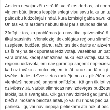
Ārstiem nevajadzētu strādāt vairākos darbos, lai nodr
viņiem būtu jārada iespēja sniegt visu savu laiku un 
palīdzību lūdzošajai rindai, kura izmisīgi gaida savu kā
Un tās vairs ārstiem nebūtu tikai pāris stundas dienā.
Zīmīgi ir tas, ka problēmas jau nav tikai galvaspilsētā,
tikai saasinās. Vienaldzīgi tiek slēgtas reģionu slimnīca
uzspiestu budžetu plānu, taču tas tiek darīts ar aizvē
uz šī rēķina tiek upurētas iedzīvotāju veselības un pat
vara brīnās, kādēļ samazinās lauku iedzīvotāju skaits.
reģionu iedzīvotājiem nav garantija saņemt nepiecieša
kad uz tuvāko slimnīcu viņiem ir jābrauc stundām ilgi.
izvēlas doties dzīvesvietas meklējumos uz pilsētām va
vienkārši nepaspēj saņemt palīdzību. Kā gan tik ļoti va
dzīvības? Jā, varbūt slimnīcas nav izdevīgas budžeta
labklājība ir svarīgāka. Cik gan nav dzirdēti gadījumi
bieži slimošana beidzas letāli, jo vai nu rindās pēc pal
pārlieku ilgi, vai nav iespēja pietiekami ātri nokļūt pēc 