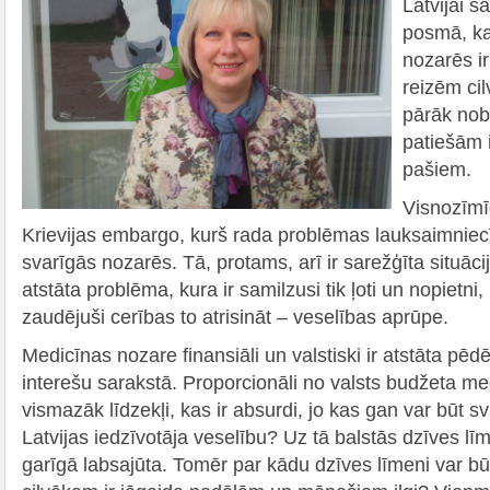
Latvijai s
posmā, k
nozarēs ir
reizēm cilv
pārāk nobi
patiešām i
pašiem.
Visnozīmī
Krievijas embargo, kurš rada problēmas lauksaimniecī
svarīgās nozarēs. Tā, protams, arī ir sarežģīta situāci
atstāta problēma, kura ir samilzusi tik ļoti un nopietni, k
zaudējuši cerības to atrisināt – veselības aprūpe.
Medicīnas nozare finansiāli un valstiski ir atstāta pēd
interešu sarakstā. Proporcionāli no valsts budžeta medi
vismazāk līdzekļi, kas ir absurdi, jo kas gan var būt s
Latvijas iedzīvotāja veselību? Uz tā balstās dzīves lī
garīgā labsajūta. Tomēr par kādu dzīves līmeni var būt