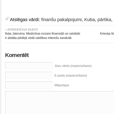
Atslēgas vārdi:
finanšu pakalpojumi
,
Kuba
,
pārtika
,
« IEPRIEKŠĒJAIS RAKSTS
Ilvija Jakovina: Medicīnas nozare finansiāli un valstiski
Krievija 
ir atstāta pēdējā vietā valdības interešu sarakstā
Komentēt
Jūsu vārds (nepieciešams)
E-pasts (nepieciešams)
Mājaslapa