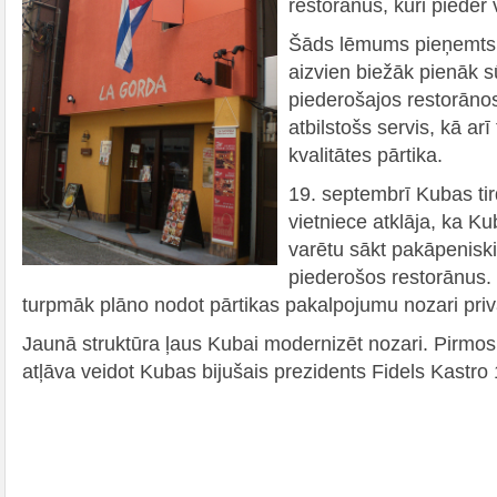
restorānus, kuri pieder v
Šāds lēmums pieņemts,
aizvien biežāk pienāk sū
piederošajos restorānos
atbilstošs servis, kā arī
kvalitātes pārtika.
19. septembrī Kubas tir
vietniece atklāja, ka K
varētu sākt pakāpeniski
piederošos restorānus.
turpmāk plāno nodot pārtikas pakalpojumu nozari pri
Jaunā struktūra ļaus Kubai modernizēt nozari. Pirmos
atļāva veidot Kubas bijušais prezidents Fidels Kastro