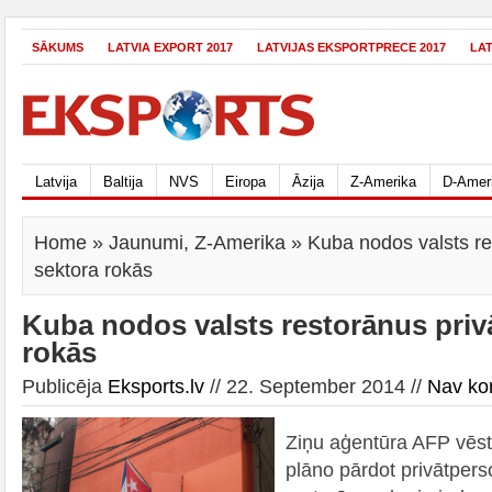
SĀKUMS
LATVIA EXPORT 2017
LATVIJAS EKSPORTPRECE 2017
LA
Latvija
Baltija
NVS
Eiropa
Āzija
Z-Amerika
D-Amer
Home
»
Jaunumi
,
Z-Amerika
» Kuba nodos valsts re
sektora rokās
Kuba nodos valsts restorānus priv
rokās
Publicēja
Eksports.lv
// 22. September 2014 //
Nav ko
Ziņu aģentūra AFP vēst
plāno pārdot privātper