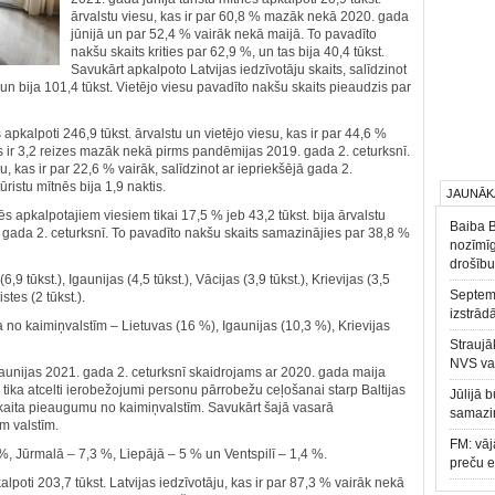
ārvalstu viesu, kas ir par 60,8 % mazāk nekā 2020. gada
jūnijā un par 52,4 % vairāk nekā maijā. To pavadīto
nakšu skaits krities par 62,9 %, un tas bija 40,4 tūkst.
Savukārt apkalpoto Latvijas iedzīvotāju skaits, salīdzinot
 un bija 101,4 tūkst. Vietējo viesu pavadīto nakšu skaits pieaudzis par
 apkalpoti 246,9 tūkst. ārvalstu un vietējo viesu, kas ir par 44,6 %
s ir 3,2 reizes mazāk nekā pirms pandēmijas 2019. gada 2. ceturksnī.
u, kas ir par 22,6 % vairāk, salīdzinot ar iepriekšējā gada 2.
ristu mītnēs bija 1,9 naktis.
JAUNĀK
ēs apkalpotajiem viesiem tikai 17,5 % jeb 43,2 tūkst. bija ārvalstu
Baiba 
 gada 2. ceturksnī. To pavadīto nakšu skaits samazinājies par 38,8 %
nozīmīg
drošību
9 tūkst.), Igaunijas (4,5 tūkst.), Vācijas (3,9 tūkst.), Krievijas (3,5
Septemb
stes (2 tūkst.).
izstrād
a no kaimiņvalstīm – Lietuvas (16 %), Igaunijas (10,3 %), Krievijas
Straujā
NVS va
aunijas 2021. gada 2. ceturksnī skaidrojams ar 2020. gada maija
ad tika atcelti ierobežojumi personu pārrobežu ceļošanai starp Baltijas
Jūlijā 
 skaita pieaugumu no kaimiņvalstīm. Savukārt šajā vasarā
samazin
ām valstīm.
FM: vāj
%, Jūrmalā – 7,3 %, Liepājā – 5 % un Ventspilī – 1,4 %.
preču 
alpoti 203,7 tūkst. Latvijas iedzīvotāju, kas ir par 87,3 % vairāk nekā