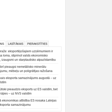
AIS
LASĪTĀKAIS
PIERAKSTĪTIES
Braže: eksportējošajiem uzņēmumiem ir
a loma, stiprinot valsts ekonomisko
, izaugsmi un starptautisko atpazīstamību
rī pieaugsi nemetālisko minerālu
ājumu, mēbeļu un poligrāfijas ražošana
kais eksporta samazinājums augustā – uz
lstīm
būtiski pieaudzis eksports uz ES valstīm, bet
ājies – uz NVS valstīm
ā ekonomikas attīstība ES nosaka Latvijas
eksporta samazinājumu