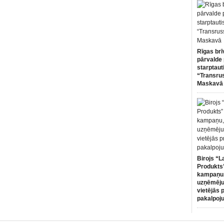
Rīgas brī
pārvalde 
starptaut
“Transru
Maskavā
Birojs “L
Produkts”
kampaņu,
uzņēmēju
vietējās 
pakalpoj