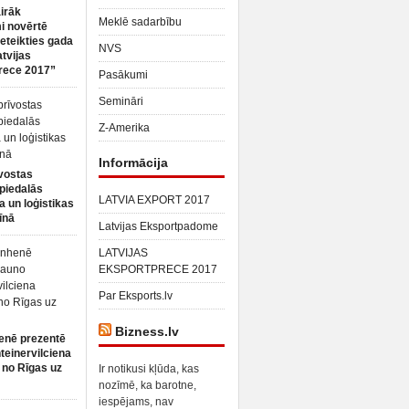
irāk
Meklē sadarbību
 novērtē
ieteikties gada
NVS
atvijas
rece 2017”
Pasākumi
Semināri
Z-Amerika
Informācija
vostas
piedalās
LATVIA EXPORT 2017
a un loģistikas
īnā
Latvijas Eksportpadome
LATVIJAS
EKSPORTPRECE 2017
Par Eksports.lv
Bizness.lv
enē prezentē
teinervilciena
 no Rīgas uz
Ir notikusi kļūda, kas
nozīmē, ka barotne,
iespējams, nav