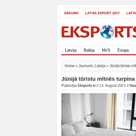
SĀKUMS
LATVIA EXPORT 2017
LATV
Latvija
Baltija
NVS
Eiropa
Home
»
Jaunumi
,
Latvija
» Jūnijā tūristu mī
Jūnijā tūristu mītnēs turpina
Publicēja
Eksports.lv
// 13. August 2021 //
Nav