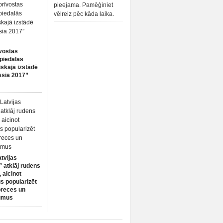
pieejama. Pamēģiniet
vēlreiz pēc kāda laika.
vostas
piedalās
iskajā izstādē
ssia 2017”
atvijas
 atklāj rudens
 aicinot
s popularizēt
preces un
umus