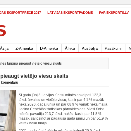
IJAS EKSPORTPRECE 2017
LATVIJAS EKSPORTPADOME
PAR EKSPORTS.LV
Āzija
Z-Amerika
D-Amerika
Āfrika
Austrālija
Pasākumi
M
tnēs turpina pieaugt vietējo viesu skaits
 pieaugt vietējo viesu skaits
 komentāru
Šī gada jūnijā Latvijas tūristu mītnēs apkalpoti 122,3
tūkst. ārvalstu un vietējo viesu, kas ir par 4,1 % mazāk
nekā 2020. gada jūnijā un par 68,9 % vairāk nekā maijā,
liecina Centrālās statistikas pārvaldes dati. Viesi tūristu
mītnēs pavadīja 213,7 tūkst. nakšu, kas ir par 11,8 %
mazāk, salīdzinot ar pagājušā gada jūniju un par 51,9 %
vairāk nekā maijā.
2021. gada jūnijā tūristu mītnēs apkalpoti 20,9 tūkst.