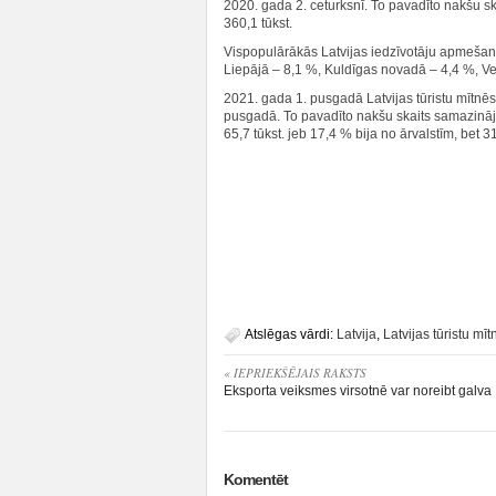
2020. gada 2. ceturksnī. To pavadīto nakšu ska
360,1 tūkst.
Vispopulārākās Latvijas iedzīvotāju apmešanā
Liepājā – 8,1 %, Kuldīgas novadā – 4,4 %, Ve
2021. gada 1. pusgadā Latvijas tūristu mītnē
pusgadā. To pavadīto nakšu skaits samazināj
65,7 tūkst. jeb 17,4 % bija no ārvalstīm, bet 31
Atslēgas vārdi:
Latvija
,
Latvijas tūristu mīt
« IEPRIEKŠĒJAIS RAKSTS
Eksporta veiksmes virsotnē var noreibt galva
Komentēt