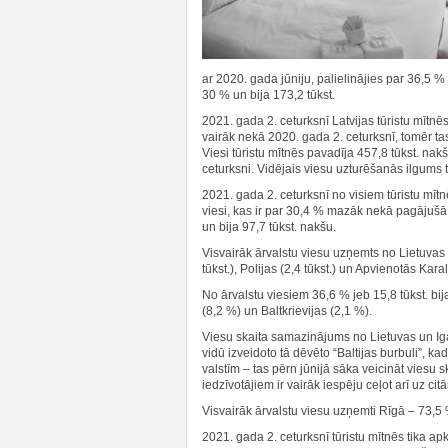
ar 2020. gada jūniju, palielinājies par 36,5 %
30 % un bija 173,2 tūkst.
2021. gada 2. ceturksnī Latvijas tūristu mītnēs
vairāk nekā 2020. gada 2. ceturksnī, tomēr ta
Viesi tūristu mītnēs pavadīja 457,8 tūkst. nakš
ceturksni. Vidējais viesu uzturēšanās ilgums tū
2021. gada 2. ceturksnī no visiem tūristu mītn
viesi, kas ir par 30,4 % mazāk nekā pagājušā
un bija 97,7 tūkst. nakšu.
Visvairāk ārvalstu viesu uzņemts no Lietuvas (6,
tūkst.), Polijas (2,4 tūkst.) un Apvienotās Karali
No ārvalstu viesiem 36,6 % jeb 15,8 tūkst. bij
(8,2 %) un Baltkrievijas (2,1 %).
Viesu skaita samazinājums no Lietuvas un Ig
vidū izveidoto tā dēvēto “Baltijas burbuli”, k
valstīm – tas pērn jūnijā sāka veicināt viesu
iedzīvotājiem ir vairāk iespēju ceļot arī uz cit
Visvairāk ārvalstu viesu uzņemti Rīgā – 73,5 
2021. gada 2. ceturksnī tūristu mītnēs tika apk