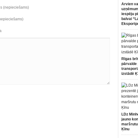
Arvien va
ds (nepieciešams)
uzņēmumi
iespēju p
balvai “L
(nepieciešams)
Eksportp
a
Rīgas brī
pārvalde 
transport
izstādē Ķ
LDz Minh
jauno kon
maršrutu
Ķīnu