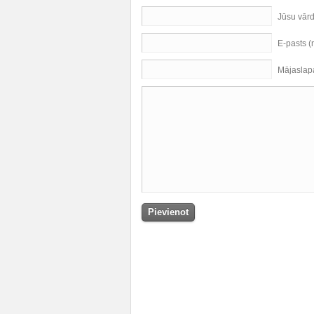
Jūsu vār
E-pasts 
Mājaslap