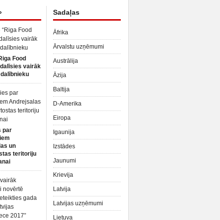
»
Sadaļas
Āfrika
Ārvalstu uzņēmumi
Riga Food
Austrālija
dalīsies vairāk
dalībnieku
Āzija
Baltija
D-Amerika
Eiropa
 par
Igaunija
iem
las un
Izstādes
tas teritoriju
Jaunumi
anai
Krievija
Latvija
Latvijas uzņēmumi
Lietuva