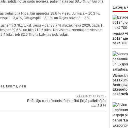
its, salīdzinot ar gadu iepriekš, palielinājās par 68,5 %, un tas bija
Latvija 
s vietas bija Rīgā, kur apmetās 18,6 % viesu, Jūrmalā – 10,3 %,
ntspilī – 3,4 %, Daugavpilī – 3,1 % un Rojas novadā – 3 %.
s uzņemti 378,1 tūkst. viesu – par 33,7 % mazāk nekā 2020. gada 1.
ies par 39,6 % un bija 718,6 tūkst. No visiem uzņemtajiem viesiem
Izstādē “
2,4 tūkst. jeb 82,6 % bija Latvijas iedzīvotāji.
2018” pie
nekā 700 
Vienosies
pasākum
Andrejsa
nes
,
tūrisms
,
viesi
Eksportos
sakārtoš
NĀKAMAIS RAKSTS »
Ražotāju cenu līmenis rūpniecībā jūlijā palielinājās
par 2,8 %