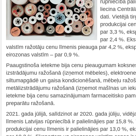
rūpniecībā pali
liecina Centrāl
dati. Vietējā ti
produkcijai cen
par 3,3 %, eksp
par 2,4 %. Ek
valstīm ražotāju cenu līmenis pieauga par 4,2 %, eks
eirozonas valstīm – par 0,9 %.
Paaugstinoša ietekme bija cenu pieaugumam koksnes
izstrādājumu ražošanā (izņemot mēbeles), elektroene
siltumapgādē un gaisa kondicionēšanā, mēbeļu ražoš
metālizstrādājumu ražošanā (izņemot mašīnas un iek
ietekme bija cenu samazinājumam farmaceitisko pama
preparātu ražošanā.
2021. gada jūlijā, salīdzinot ar 2020. gada jūliju, vidē
līmenis Latvijas rūpniecībā ir palielinājies par 15,8 %. 
produkcijai cenu līmenis ir palielinājies par 13,0 %, ek