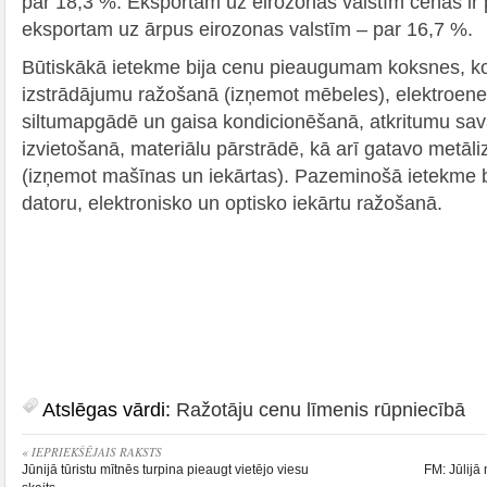
par 18,3 %. Eksportam uz eirozonas valstīm cenas ir
eksportam uz ārpus eirozonas valstīm – par 16,7 %.
Būtiskākā ietekme bija cenu pieaugumam koksnes, k
izstrādājumu ražošanā (izņemot mēbeles), elektroene
siltumapgādē un gaisa kondicionēšanā, atkritumu sa
izvietošanā, materiālu pārstrādē, kā arī gatavo metā
(izņemot mašīnas un iekārtas). Pazeminošā ietekme 
datoru, elektronisko un optisko iekārtu ražošanā.
Atslēgas vārdi:
Ražotāju cenu līmenis rūpniecībā
« IEPRIEKŠĒJAIS RAKSTS
Jūnijā tūristu mītnēs turpina pieaugt vietējo viesu
FM: Jūlijā