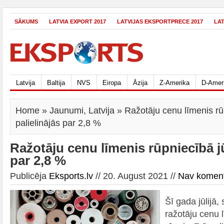
SĀKUMS
LATVIA EXPORT 2017
LATVIJAS EKSPORTPRECE 2017
LA
Latvija
Baltija
NVS
Eiropa
Āzija
Z-Amerika
D-Amer
Home
»
Jaunumi
,
Latvija
» Ražotāju cenu līmenis rūp
palielinājās par 2,8 %
Ražotāju cenu līmenis rūpniecībā jūl
par 2,8 %
Publicēja
Eksports.lv
// 20. August 2021 //
Nav komen
Šī gada jūlijā, 
ražotāju cenu l