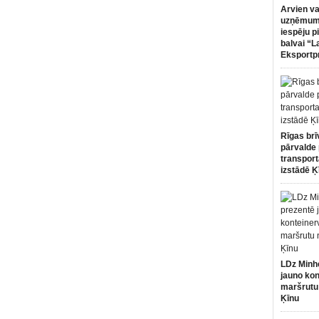
Arvien va
uzņēmumi
iespēju p
balvai “L
Eksportp
Rīgas brī
pārvalde 
transport
izstādē Ķ
LDz Minh
jauno kon
maršrutu
Ķīnu