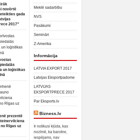
irāk
Meklē sadarbību
 novērtē
ieteikties gada
NVS
atvijas
rece 2017”
Pasākumi
Semināri
Z-Amerika
Informācija
vostas
piedalās
LATVIA EXPORT 2017
a un loģistikas
īnā
Latvijas Eksportpadome
LATVIJAS
EKSPORTPRECE 2017
Par Eksports.lv
Bizness.lv
enē prezentē
teinervilciena
 no Rīgas uz
Ir notikusi kļūda, kas
nozīmē, ka barotne,
iespējams, nav