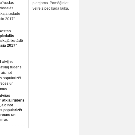
pieejama. Pamēģiniet
vēlreiz pēc kāda laika.
vostas
piedalās
iskajā izstādē
ssia 2017”
atvijas
 atklāj rudens
 aicinot
s popularizēt
preces un
umus