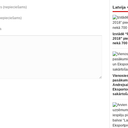
Latvija 
ds (nepieciešams)
(nepieciešams)
a
Izstādē “
2018” pie
nekā 700 
Vienosies
pasākum
Andrejsa
Eksportos
sakārtoš