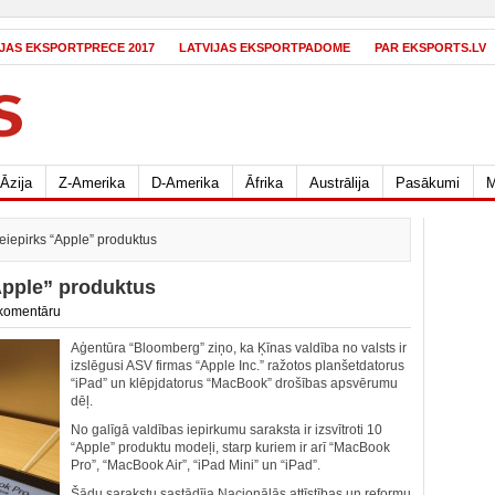
IJAS EKSPORTPRECE 2017
LATVIJAS EKSPORTPADOME
PAR EKSPORTS.LV
Āzija
Z-Amerika
D-Amerika
Āfrika
Austrālija
Pasākumi
M
neiepirks “Apple” produktus
“Apple” produktus
komentāru
Aģentūra “Bloomberg” ziņo, ka Ķīnas valdība no valsts ir
izslēgusi ASV firmas “Apple Inc.” ražotos planšetdatorus
“iPad” un klēpjdatorus “MacBook” drošības apsvērumu
dēļ.
No galīgā valdības iepirkumu saraksta ir izsvītroti 10
“Apple” produktu modeļi, starp kuriem ir arī “MacBook
Pro”, “MacBook Air”, “iPad Mini” un “iPad”.
Šādu sarakstu sastādīja Nacionālās attīstības un reformu