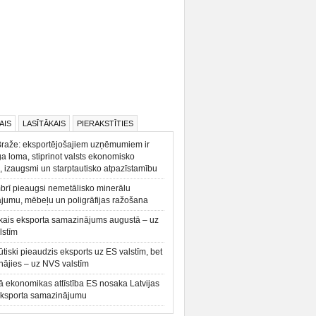
AIS
LASĪTĀKAIS
PIERAKSTĪTIES
Braže: eksportējošajiem uzņēmumiem ir
a loma, stiprinot valsts ekonomisko
, izaugsmi un starptautisko atpazīstamību
rī pieaugsi nemetālisko minerālu
ājumu, mēbeļu un poligrāfijas ražošana
kais eksporta samazinājums augustā – uz
lstīm
būtiski pieaudzis eksports uz ES valstīm, bet
ājies – uz NVS valstīm
ā ekonomikas attīstība ES nosaka Latvijas
eksporta samazinājumu