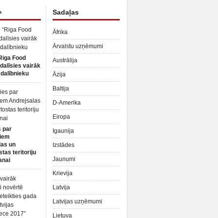
»
Sadaļas
Āfrika
Ārvalstu uzņēmumi
Riga Food
Austrālija
dalīsies vairāk
dalībnieku
Āzija
Baltija
D-Amerika
Eiropa
 par
Igaunija
iem
las un
Izstādes
tas teritoriju
Jaunumi
anai
Krievija
Latvija
Latvijas uzņēmumi
Lietuva