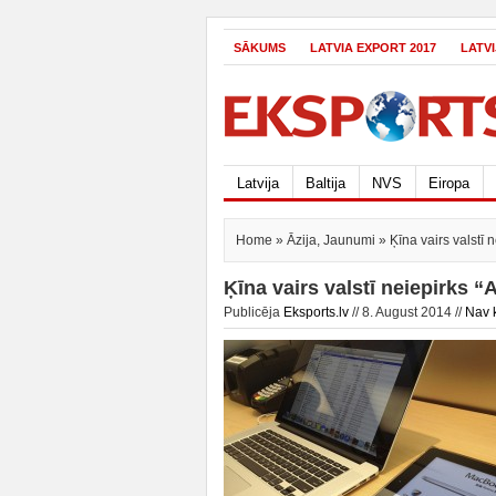
SĀKUMS
LATVIA EXPORT 2017
LATV
Latvija
Baltija
NVS
Eiropa
Home
»
Āzija
,
Jaunumi
» Ķīna vairs valstī 
Ķīna vairs valstī neiepirks 
Publicēja
Eksports.lv
// 8. August 2014 //
Nav 