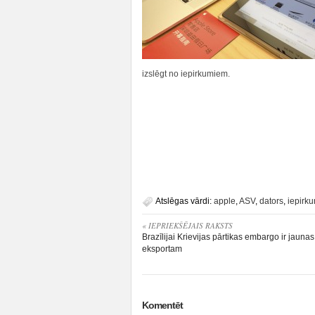
izslēgt no iepirkumiem.
Atslēgas vārdi:
apple
,
ASV
,
dators
,
iepirku
« IEPRIEKŠĒJAIS RAKSTS
Brazīlijai Krievijas pārtikas embargo ir jauna
eksportam
Komentēt