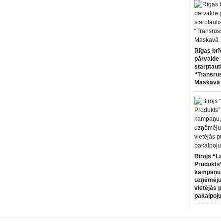
Rīgas brī
pārvalde 
starptaut
“Transru
Maskavā
Birojs “L
Produkts”
kampaņu,
uzņēmēju
vietējās 
pakalpoj