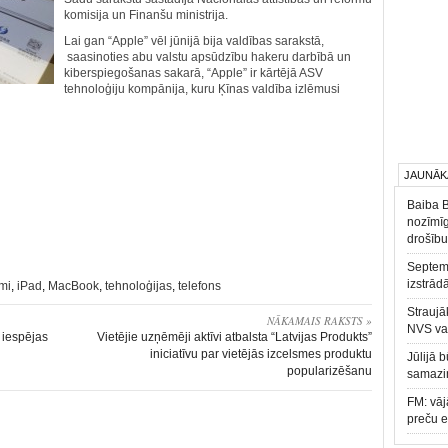
komisija un Finanšu ministrija.
Lai gan “Apple” vēl jūnijā bija valdības sarakstā,
saasinoties abu valstu apsūdzību hakeru darbībā un
kiberspiegošanas sakarā, “Apple” ir kārtējā ASV
tehnoloģiju kompānija, kuru Ķīnas valdība izlēmusi
JAUNĀK
Baiba 
nozīmīg
drošību
Septemb
izstrād
mi
,
iPad
,
MacBook
,
tehnoloģijas
,
telefons
Straujā
NĀKAMAIS RAKSTS »
NVS va
s iespējas
Vietējie uzņēmēji aktīvi atbalsta “Latvijas Produkts”
iniciatīvu par vietējās izcelsmes produktu
Jūlijā 
popularizēšanu
samazin
FM: vāj
preču 