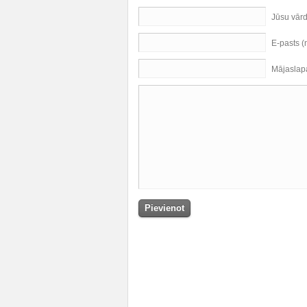
Jūsu vār
E-pasts 
Mājaslap