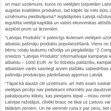
un mazi uzņēmumi, kuros no vietējām izejvielām Latvij
augstas kvalitātes produktus, tad kāpēc lai mēs būtu a
uzņēmumu piedāvājuma? Iegādājoties Latvijā ražotus
ieguldīta vietējā kapitālā un valsts ekonomikas attīst
aizplūst prom uz ārzemēm.
“Latvijas Produkts” ir pateicīgs ikvienam vietējam u
atbalstu pašmāju produktu popularizēšanā. Viens n
bērnu rotaļu laukumu ražotājs un piegādātājs “Z Com
sniedzis “Latvijas Produkts” informatīvajai kampaņai 
atbalstu – 1000 EUR. Ar šo līdzekļu palīdzību, kampa
atbalstam varēs sasniegt arvien plašāku sabiedrības d
pašmāju produkcijas pārdošanas apjomus Latvijā.
“Tāpat kā daudzi citi uzņēmumi, arī mēs esam saskāru
vietējais pircējs nav pietiekami informēts par daudzv
pakalpojumu klāstu, kas pieejams tepat – mūsu zemē. T
Latvijas ražotājus, cilvēki brauc ne tikai uz Lietuvu vai
tālākām zemēm. Un ne vienmēr runa ir par cenu, bet 