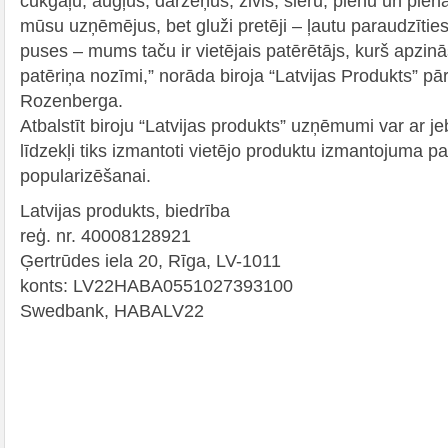
cūkgaļu, augļus, dārzeņus, zivis, sieru, pienu un pie
mūsu uzņēmējus, bet gluži pretēji – ļautu paraudzīties
puses – mums taču ir vietējais patērētājs, kurš apzi
patēriņa nozīmi,” norāda biroja “Latvijas Produkts” pā
Rozenberga.
Atbalstīt biroju “Latvijas produkts” uzņēmumi var ar 
līdzekļi tiks izmantoti vietējo produktu izmantojuma p
popularizēšanai.
Latvijas produkts, biedrība
reģ. nr. 40008128921
Ģertrūdes iela 20, Rīga, LV-1011
konts: LV22HABA0551027393100
Swedbank, HABALV22