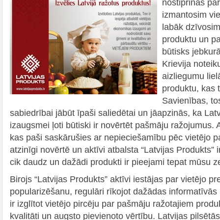
nostiprinās pār
izmantosim vie
labāk dzīvosim.
produktu un pa
būtisks jebkurā
Krievija noteik
aizliegumu liel
produktu, kas t
Savienības, tos
sabiedrībai jābūt īpaši saliedētai un jāapzinās, ka La
izaugsmei ļoti būtiski ir novērtēt pašmāju ražojumus. 
kas paši saskārušies ar nepieciešamību pēc vietējo pa
atzinīgi novērtē un aktīvi atbalsta “Latvijas Produkts” in
cik daudz un dažādi produkti ir pieejami tepat mūsu 
Birojs “Latvijas Produkts” aktīvi iestājas par vietējo 
popularizēšanu, regulāri rīkojot dažādas informatīvā
ir izglītot vietējo pircēju par pašmāju ražotajiem produ
kvalitāti un augsto pievienoto vērtību. Latvijas pilsētās