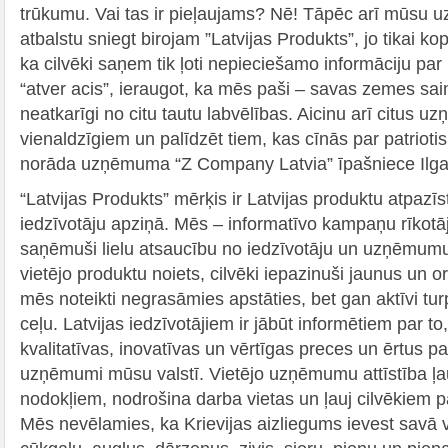
trūkumu. Vai tas ir pieļaujams? Nē! Tāpēc arī mūs
atbalstu sniegt birojam ”Latvijas Produkts”, jo tikai 
ka cilvēki saņem tik ļoti nepieciešamo informāciju pa
“atver acis”, ieraugot, ka mēs paši – savas zemes sa
neatkarīgi no citu tautu labvēlības. Aicinu arī citus
vienaldzīgiem un palīdzēt tiem, kas cīnās par patrioti
norāda uzņēmuma “Z Company Latvia” īpašniece Ilga
“Latvijas Produkts” mērķis ir Latvijas produktu atpaz
iedzīvotāju apziņā. Mēs – informatīvo kampaņu rīkotāj
saņēmuši lielu atsaucību no iedzīvotāju un uzņēmumu p
vietējo produktu noiets, cilvēki iepazinuši jaunus un o
mēs noteikti negrasāmies apstāties, bet gan aktīvi tu
ceļu. Latvijas iedzīvotājiem ir jābūt informētiem par t
kvalitatīvas, inovatīvas un vērtīgas preces un ērtus 
uzņēmumi mūsu valstī. Vietējo uzņēmumu attīstība ļauj
nodokļiem, nodrošina darba vietas un ļauj cilvēkiem pal
Mēs nevēlamies, ka Krievijas aizliegums ievest savā va