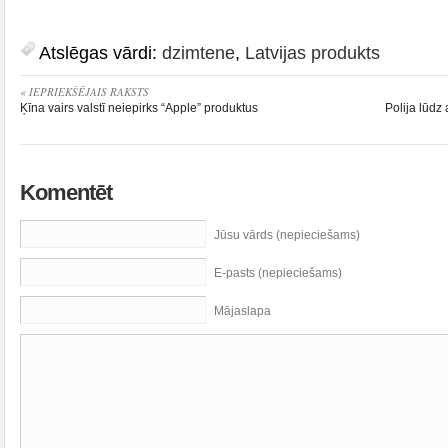
Atslēgas vārdi:
dzimtene
,
Latvijas produkts
« IEPRIEKŠĒJAIS RAKSTS
Ķīna vairs valstī neiepirks “Apple” produktus
Polija lūdz
Komentēt
Jūsu vārds (nepieciešams)
E-pasts (nepieciešams)
Mājaslapa