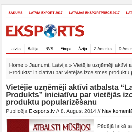
SĀKUMS
LATVIA EXPORT 2017
LATVIJAS EKSPORTPRECE 2017
LA
Latvija
Baltija
NVS
Eiropa
Āzija
Z-Amerika
D-Amer
Home
»
Jaunumi
,
Latvija
» Vietējie uzņēmēji aktīvi a
Produkts” iniciatīvu par vietējās izcelsmes produktu
Vietējie uzņēmēji aktīvi atbalsta “La
Produkts” iniciatīvu par vietējās i
produktu popularizēšanu
Publicēja
Eksports.lv
// 8. August 2014 //
Nav koment
Pēdējā laikā s