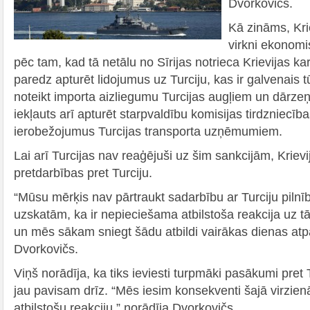
Dvorkovičs.
Kā zināms, Krie
virkni ekonomi
pēc tam, kad tā netālu no Sīrijas notrieca Krievijas k
paredz apturēt lidojumus uz Turciju, kas ir galvenais t
noteikt importa aizliegumu Turcijas augļiem un dārze
iekļauts arī apturēt starpvaldību komisijas tirdzniecīb
ierobežojumus Turcijas transporta uzņēmumiem.
Lai arī Turcijas nav reaģējuši uz šim sankcijām, Krievi
pretdarbības pret Turciju.
“Mūsu mērķis nav pārtraukt sadarbību ar Turciju pilnī
uzskatām, ka ir nepieciešama atbilstoša reakcija uz t
un mēs sākam sniegt šādu atbildi vairākas dienas atp
Dvorkovičs.
Viņš norādīja, ka tiks ieviesti turpmāki pasākumi pret T
jau pavisam drīz. “Mēs iesim konsekventi šajā virzie
atbilstošu reakciju,” norādīja Dvorkovičs.