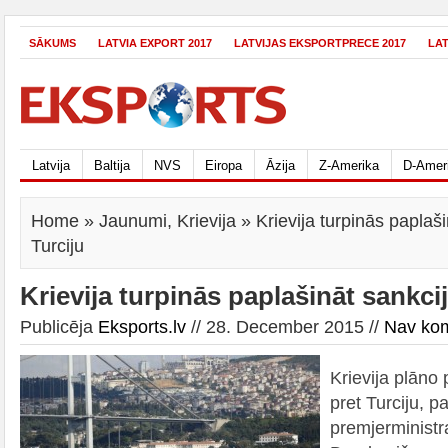
SĀKUMS
LATVIA EXPORT 2017
LATVIJAS EKSPORTPRECE 2017
LA
Latvija
Baltija
NVS
Eiropa
Āzija
Z-Amerika
D-Amer
Home
»
Jaunumi
,
Krievija
» Krievija turpinās paplaši
Turciju
Krievija turpinās paplašināt sankcij
Publicēja
Eksports.lv
// 28. December 2015 //
Nav ko
Krievija plāno 
pret Turciju, pa
premjerministra