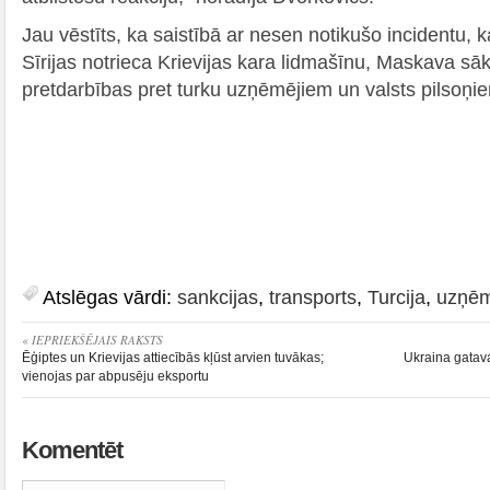
Jau vēstīts, ka saistībā ar nesen notikušo incidentu, k
Sīrijas notrieca Krievijas kara lidmašīnu, Maskava sāk
pretdarbības pret turku uzņēmējiem un valsts pilsoņi
Atslēgas vārdi:
sankcijas
,
transports
,
Turcija
,
uzņē
« IEPRIEKŠĒJAIS RAKSTS
Ēģiptes un Krievijas attiecībās kļūst arvien tuvākas;
Ukraina gatava
vienojas par abpusēju eksportu
Komentēt