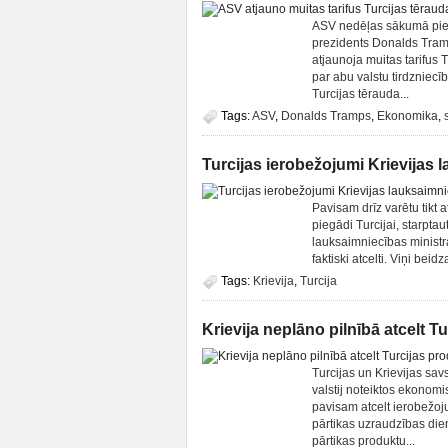
ASV nedēļas sākumā piemēr
prezidents Donalds Tramp
atjaunoja muitas tarifus 
par abu valstu tirdzniecī
Turcijas tērauda...
Tags:
ASV
,
Donalds Tramps
,
Ekonomika
,
Turcijas ierobežojumi Krievijas 
Pavisam drīz varētu tikt 
piegādi Turcijai, starpta
lauksaimniecības ministr
faktiski atcelti. Viņi beid
Tags:
Krievija
,
Turcija
Krievija neplāno pilnībā atcelt 
Turcijas un Krievijas sav
valstij noteiktos ekonom
pavisam atcelt ierobežoju
pārtikas uzraudzības die
pārtikas produktu...