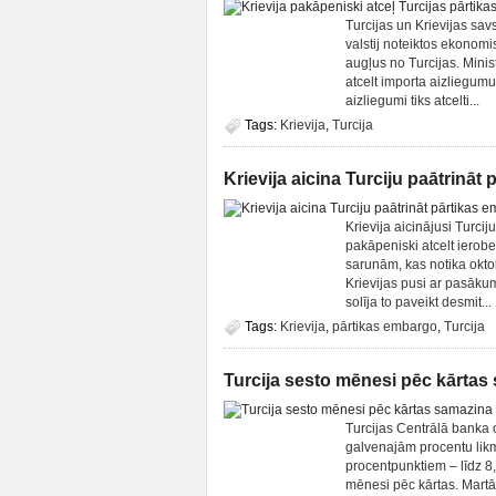
Turcijas un Krievijas sav
valstij noteiktos ekonom
augļus no Turcijas. Mini
atcelt importa aizliegum
aizliegumi tiks atcelti...
Tags:
Krievija
,
Turcija
Krievija aicina Turciju paātrinā
Krievija aicinājusi Turci
pakāpeniski atcelt ierob
sarunām, kas notika okto
Krievijas pusi ar pasākum
solīja to paveikt desmit...
Tags:
Krievija
,
pārtikas embargo
,
Turcija
Turcija sesto mēnesi pēc kārtas
Turcijas Centrālā banka 
galvenajām procentu lik
procentpunktiem – līdz 8
mēnesi pēc kārtas. Martā 