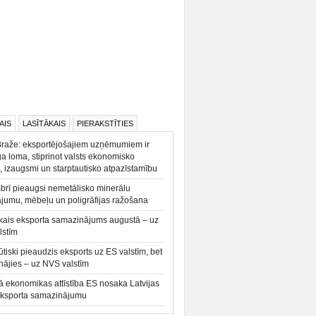
AIS
LASĪTĀKAIS
PIERAKSTĪTIES
Braže: eksportējošajiem uzņēmumiem ir
a loma, stiprinot valsts ekonomisko
, izaugsmi un starptautisko atpazīstamību
rī pieaugsi nemetālisko minerālu
ājumu, mēbeļu un poligrāfijas ražošana
kais eksporta samazinājums augustā – uz
lstīm
būtiski pieaudzis eksports uz ES valstīm, bet
ājies – uz NVS valstīm
ā ekonomikas attīstība ES nosaka Latvijas
eksporta samazinājumu