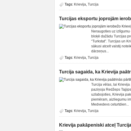
Tags:
Krievija
,
Turcija
Turcijas eksportu joprojām ierob
Neraugoties uz izlīgumu 
bloķē dažādu Turcijas pre
“Turkstat”. Turcijas un K
sākusi atcelt valstij no
dārzeņus...
Tags:
Krievija
,
Turcija
Turcija sagaida, ka Krievija paā
Turcija vēlas, lai Krievij
paziņoja Redžeps Tajjips
uzlabojoties, Krievija pa
piemēram, aizliegumu imp
Medvedevs ceturtdien...
Tags:
Krievija
,
Turcija
Krievija pakāpeniski atceļ Turci