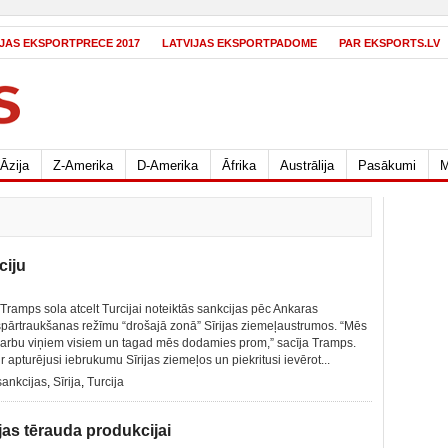
IJAS EKSPORTPRECE 2017
LATVIJAS EKSPORTPADOME
PAR EKSPORTS.LV
Āzija
Z-Amerika
D-Amerika
Āfrika
Austrālija
Pasākumi
M
ciju
ramps sola atcelt Turcijai noteiktās sankcijas pēc Ankaras
pārtraukšanas režīmu “drošajā zonā” Sīrijas ziemeļaustrumos. “Mēs
darbu viņiem visiem un tagad mēs dodamies prom,” sacīja Tramps.
ir apturējusi iebrukumu Sīrijas ziemeļos un piekritusi ievērot...
sankcijas
,
Sīrija
,
Turcija
jas tērauda produkcijai