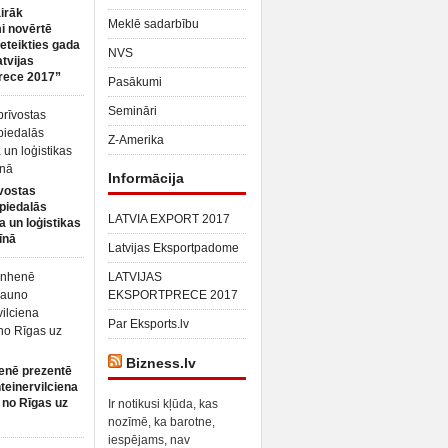
irāk
Meklē sadarbību
 novērtē
ieteikties gada
NVS
atvijas
rece 2017”
Pasākumi
Semināri
Z-Amerika
Informācija
vostas
piedalās
LATVIA EXPORT 2017
a un loģistikas
īnā
Latvijas Eksportpadome
LATVIJAS
EKSPORTPRECE 2017
Par Eksports.lv
Bizness.lv
enē prezentē
teinervilciena
 no Rīgas uz
Ir notikusi kļūda, kas
nozīmē, ka barotne,
iespējams, nav