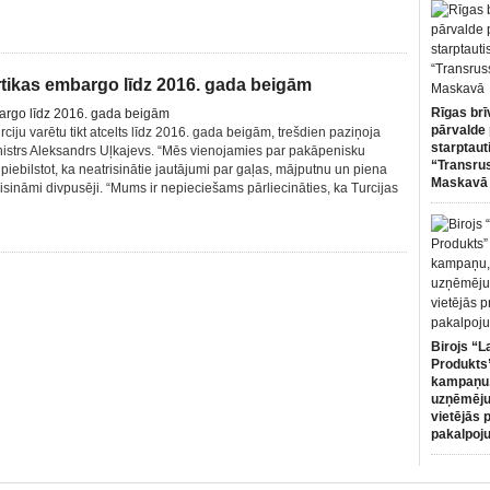
pārtikas embargo līdz 2016. gada beigām
Rīgas brī
pārvalde 
ciju varētu tikt atcelts līdz 2016. gada beigām, trešdien paziņoja
starptaut
istrs Aleksandrs Uļkajevs. “Mēs vienojamies par pakāpenisku
“Transru
 piebilstot, ka neatrisinātie jautājumi par gaļas, mājputnu un piena
Maskavā
isināmi divpusēji. “Mums ir nepieciešams pārliecināties, ka Turcijas
Birojs “L
Produkts”
kampaņu,
uzņēmēju
vietējās 
pakalpoj