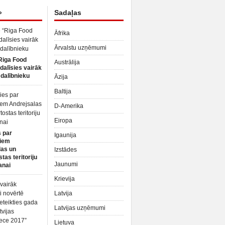
»
Sadaļas
Āfrika
Ārvalstu uzņēmumi
Riga Food
Austrālija
dalīsies vairāk
dalībnieku
Āzija
Baltija
D-Amerika
Eiropa
 par
Igaunija
iem
las un
Izstādes
tas teritoriju
Jaunumi
anai
Krievija
Latvija
Latvijas uzņēmumi
Lietuva