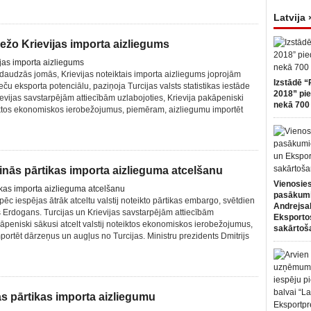
Latvija 
ežo Krievijas importa aizliegums
daudzās jomās, Krievijas noteiktais importa aizliegums joprojām
Izstādē “
ču eksporta potenciālu, paziņoja Turcijas valsts statistikas iestāde
2018” pie
rievijas savstarpējām attiecībām uzlabojoties, Krievija pakāpeniski
nekā 700 
teiktos ekonomiskos ierobežojumus, piemēram, aizliegumu importēt
trinās pārtikas importa aizlieguma atcelšanu
Vienosies
pasākum
a pēc iespējas ātrāk atceltu valstij noteikto pārtikas embargo, svētdien
Andrejsa
 Erdogans. Turcijas un Krievijas savstarpējām attiecībām
Eksportos
kāpeniski sākusi atcelt valstij noteiktos ekonomiskos ierobežojumus,
sakārtoš
ortēt dārzeņus un augļus no Turcijas. Ministru prezidents Dmitrijs
jas pārtikas importa aizliegumu