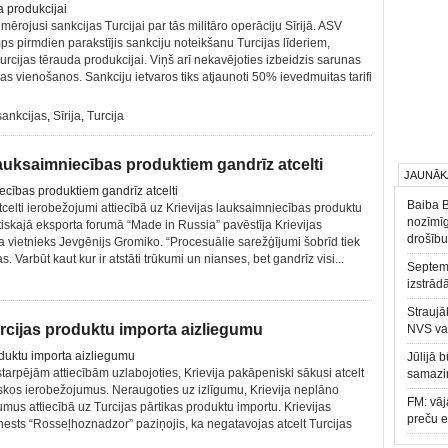
ojusi sankcijas Turcijai par tās militāro operāciju Sīrijā. ASV
s pirmdien parakstījis sankciju noteikšanu Turcijas līderiem,
Turcijas tērauda produkcijai. Viņš arī nekavējoties izbeidzis sarunas
bas vienošanos. Sankciju ietvaros tiks atjaunoti 50% ievedmuitas tarifi
sankcijas
,
Sīrija
,
Turcija
lauksaimniecības produktiem gandrīz atcelti
JAUNĀK
Baiba 
atcelti ierobežojumi attiecībā uz Krievijas lauksaimniecības produktu
nozīmīg
utiskajā eksporta forumā “Made in Russia” pavēstīja Krievijas
drošību
a vietnieks Jevgēnijs Gromiko. “Procesuālie sarežģījumi šobrīd tiek
zas. Varbūt kaut kur ir atstāti trūkumi un nianses, bet gandrīz visi...
Septemb
izstrād
Straujā
Turcijas produktu importa aizliegumu
NVS va
Jūlijā 
starpējām attiecībām uzlabojoties, Krievija pakāpeniski sākusi atcelt
samazin
iskos ierobežojumus. Neraugoties uz izlīgumu, Krievija neplāno
FM: vāj
mus attiecībā uz Turcijas pārtikas produktu importu. Krievijas
preču 
nests “Rosseļhoznadzor” paziņojis, ka negatavojas atcelt Turcijas