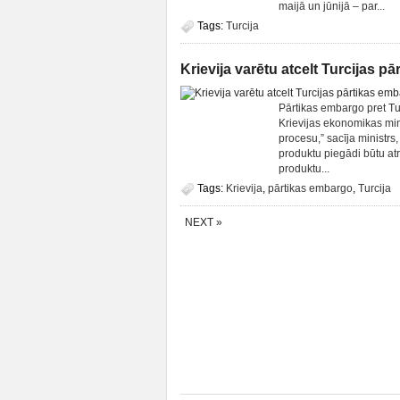
maijā un jūnijā – par...
Tags:
Turcija
Krievija varētu atcelt Turcijas 
Pārtikas embargo pret Tur
Krievijas ekonomikas min
procesu,” sacīja ministrs,
produktu piegādi būtu atr
produktu...
Tags:
Krievija
,
pārtikas embargo
,
Turcija
NEXT »