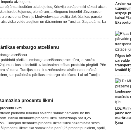
Arvien va
starpējām attiecībām uzlabojoties, Krievija pakāpeniski sākusi atcelt
uzņēmumi
iskos ierobežojumus, piemēram, aizliegumu importēt dārzeņus un
iespēju p
stru prezidents Dmitrijs Medvedevs parakstīja dekrētu, kas paredz
balvai “L
u atsevišķu veidu augļiem un dārzeņiem no Turcijas. Sagaidāms, ka
Eksportp
t pārtikas embargo atcelšanu
Rīgas brī
ju paātrināt pārtikas embargo atcelšanas procedūru, lai varētu
pārvalde 
ežojumus, kas attiecināti uz lauksaimniecības produktu piegādi. Pēc
transport
bra sākuma, Turcijas puse ir uzņēmusies saistības nodrošināt
izstādē Ķ
iem, kas paātrinātu pārtikas embargo atcelšanu. Lai arī Turcija
 samazina procentu likmi
LDz Minh
otrdien pieņēma lēmumu atkārtoti samazināt vienu no trīs
jauno kon
maršrutu
mēm. Banka diennakts procentu likmi samazināja par 0,25
Ķīnu
,5%. Tādējādi diennakts procentu likme tikusi pazemināta sesto
šī procentu likme tika samazināta par 0,25 procentpunktiem, aprīlī,