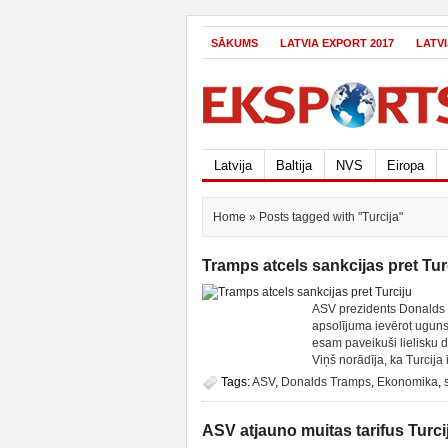
SĀKUMS
LATVIA EXPORT 2017
LATV
Latvija
Baltija
NVS
Eiropa
Home
» Posts tagged with "Turcija"
Tramps atcels sankcijas pret Tur
ASV prezidents Donalds T
apsolījuma ievērot uguns
esam paveikuši lielisku 
Viņš norādīja, ka Turcija 
Tags:
ASV
,
Donalds Tramps
,
Ekonomika
,
ASV atjauno muitas tarifus Turci