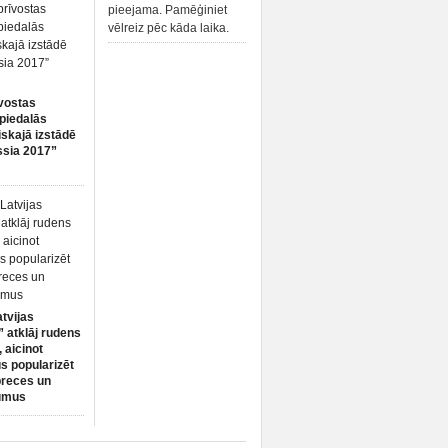
pieejama. Pamēģiniet
vēlreiz pēc kāda laika.
vostas
piedalās
iskajā izstādē
ssia 2017”
atvijas
 atklāj rudens
 aicinot
s popularizēt
preces un
umus