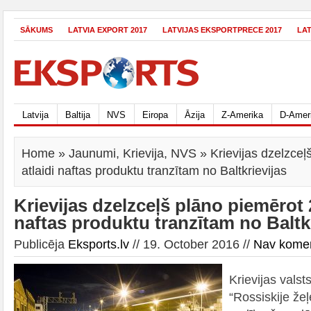
SĀKUMS
LATVIA EXPORT 2017
LATVIJAS EKSPORTPRECE 2017
LA
Latvija
Baltija
NVS
Eiropa
Āzija
Z-Amerika
D-Amer
Home
»
Jaunumi
,
Krievija
,
NVS
» Krievijas dzelzce
atlaidi naftas produktu tranzītam no Baltkrievijas
Krievijas dzelzceļš plāno piemērot 
naftas produktu tranzītam no Baltk
Publicēja
Eksports.lv
// 19. October 2016 //
Nav kome
Krievijas vals
“Rossiskije že