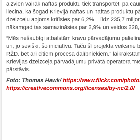
aizvien vairāk naftas produktu tiek transportēti pa c
liecina, ka šogad Krievijā naftas un naftas produktu 
dzelzceļu apjoms kritīsies par 6,2% – līdz 235,7 miljo
nākamgad tas samazināsies par 2,9% un veidos 228,8
“Mēs nešaubīgi atbalstām kravu pārvadājumu palielināš
un, jo sevišķi, šo iniciatīvu. Taču šī projekta veiksme 
RŽD, bet arī citiem procesa dalībniekiem,” laikrakst
Krievijas dzelzceļa pārvadājumu privātā operatora “Ņe
pārstāvis.
Foto: Thomas Hawk/
https://www.flickr.com/phot
https://creativecommons.org/licenses/by-nc/2.0/