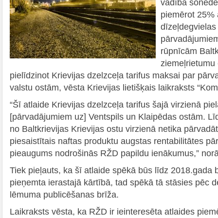
vadība šonedēļ
piemērot 25% a
dīzeļdegvielas
pārvadājumiem
rūpnīcām Baltkr
ziemeļrietumu 
pielīdzinot Krievijas dzelzceļa tarifus maksai par pār
valstu ostām, vēsta Krievijas lietišķais laikraksts “Ko
“Šī atlaide Krievijas dzelzceļa tarifus šajā virzienā pie
[pārvadājumiem uz] Ventspils un Klaipēdas ostām. Līd
no Baltkrievijas Krievijas ostu virzienā netika pārvadā
piesaistītais naftas produktu augstas rentabilitātes 
pieaugums nodrošinās RŽD papildu ienākumus,” norād
Tiek pieļauts, ka šī atlaide spēkā būs līdz 2018.gada 
pieņemta ierastajā kārtībā, tad spēkā tā stāsies pēc 
lēmuma publicēšanas brīža.
Laikraksts vēsta, ka RŽD ir ieinteresēta atlaides pie