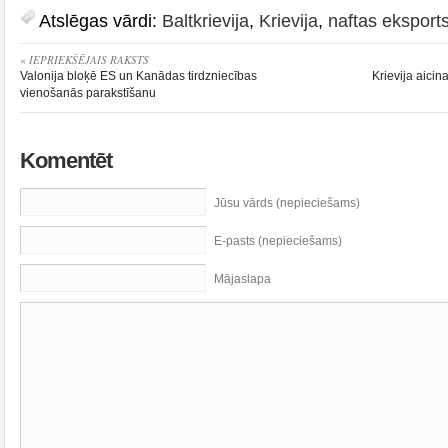
Atslēgas vārdi:
Baltkrievija
,
Krievija
,
naftas eksport
« IEPRIEKŠĒJAIS RAKSTS
Valonija bloķē ES un Kanādas tirdzniecības
Krievija aicin
vienošanās parakstīšanu
Komentēt
Jūsu vārds (nepieciešams)
E-pasts (nepieciešams)
Mājaslapa