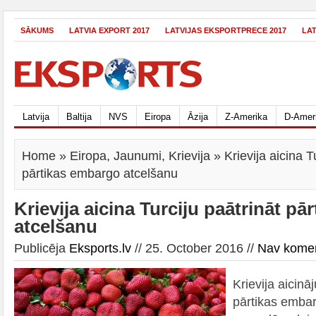
SĀKUMS
LATVIA EXPORT 2017
LATVIJAS EKSPORTPRECE 2017
LA
Latvija
Baltija
NVS
Eiropa
Āzija
Z-Amerika
D-Amer
Home
»
Eiropa
,
Jaunumi
,
Krievija
» Krievija aicina T
pārtikas embargo atcelšanu
Krievija aicina Turciju paātrināt p
atcelšanu
Publicēja
Eksports.lv
// 25. October 2016 //
Nav kome
Krievija aicināj
pārtikas emba