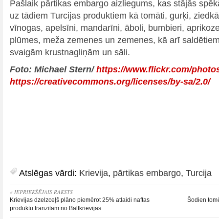
Pašlaik pārtikas embargo aizliegums, kas stājās spēkā
uz tādiem Turcijas produktiem kā tomāti, gurķi, ziedkāpo
vīnogas, apelsīni, mandarīni, āboli, bumbieri, aprikoze
plūmes, meža zemenes un zemenes, kā arī saldētiem
svaigām krustnagliņām un sāli.
Foto: Michael Stern/
https://www.flickr.com/phot
https://creativecommons.org/licenses/by-sa/2.0/
Atslēgas vārdi:
Krievija
,
pārtikas embargo
,
Turcija
« IEPRIEKŠĒJAIS RAKSTS
Krievijas dzelzceļš plāno piemērot 25% atlaidi naftas
Šodien tom
produktu tranzītam no Baltkrievijas