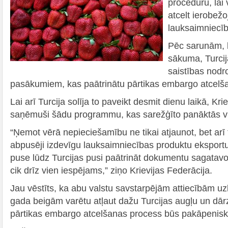
procedūru, lai
atcelt ierobežo
lauksaimniecīb
Pēc sarunām, 
sākuma, Turcij
saistības nodro
pasākumiem, kas paātrinātu pārtikas embargo atcelš
Lai arī Turcija solīja to paveikt desmit dienu laikā, Kr
saņēmuši šādu programmu, kas sarežģīto panāktās v
“Ņemot vērā nepieciešamību ne tikai atjaunot, bet arī
abpusēji izdevīgu lauksaimniecības produktu eksportu
puse lūdz Turcijas pusi paātrināt dokumentu sagatav
cik drīz vien iespējams,” ziņo Krievijas Federācija.
Jau vēstīts, ka abu valstu savstarpējām attiecībām uzla
gada beigām varētu atļaut dažu Turcijas augļu un dār
pārtikas embargo atcelšanas process būs pakāpenisk