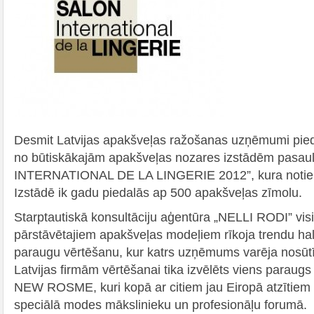
Desmit Latvijas apakšveļas ražošanas uzņēmumi pieda
no būtiskākajām apakšveļas nozares izstādēm pasa
INTERNATIONAL DE LA LINGERIE 2012”, kura notiek P
Izstādē ik gadu piedalās ap 500 apakšveļas zīmolu.
Starptautiskā konsultāciju aģentūra „NELLI RODI” vis
pārstāvētajiem apakšveļas modeļiem rīkoja trendu hal
paraugu vērtēšanu, kur katrs uzņēmums varēja nosūt
Latvijas firmām vērtēšanai tika izvēlēts viens paraug
NEW ROSME, kuri kopā ar citiem jau Eiropā atzītiem z
speciālā modes mākslinieku un profesionāļu forumā.