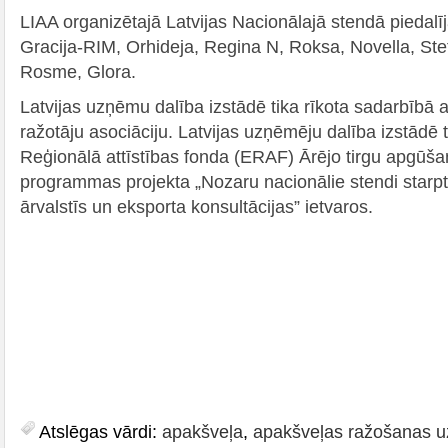
LIAA organizētajā Latvijas Nacionālajā stendā piedalī
Gracija-RIM, Orhideja, Regina N, Roksa, Novella, Stef
Rosme, Glora.
Latvijas uzņēmu dalība izstādē tika rīkota sadarbībā a
ražotāju asociāciju. Latvijas uzņēmēju dalība izstādē t
Reģionālā attīstības fonda (ERAF) Ārējo tirgu apgūša
programmas projekta „Nozaru nacionālie stendi starpt
ārvalstīs un eksporta konsultācijas” ietvaros.
Atslēgas vārdi:
apakšveļa
,
apakšveļas ražošanas 