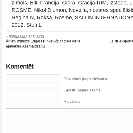
zīmols
,
Elli
,
Francija
,
Glora
,
Gracija-RIM
,
izstāde
,
L
ROSME
,
Nikol Djumon
,
Novella
,
nozares speciālist
Regina N
,
Roksa
,
Rosme
,
SALON INTERNATIONA
2012
,
Stefi L
« IEPRIEKŠĒJAIS RAKSTS
Ārlietu ministrs Edgars Rinkēvičs oficiālā vizītē
LTRK eksporta
apmeklēs Azerbaidžānu
Komentēt
Jūsu vārds (nepieciešams)
E-pasts (nepieciešams)
Mājaslapa