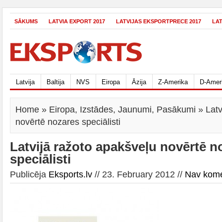
SĀKUMS
LATVIA EXPORT 2017
LATVIJAS EKSPORTPRECE 2017
LA
Latvija
Baltija
NVS
Eiropa
Āzija
Z-Amerika
D-Amer
Home
»
Eiropa
,
Izstādes
,
Jaunumi
,
Pasākumi
» Latv
novērtē nozares speciālisti
Latvijā ražoto apakšveļu novērtē n
speciālisti
Publicēja
Eksports.lv
// 23. February 2012 //
Nav kom