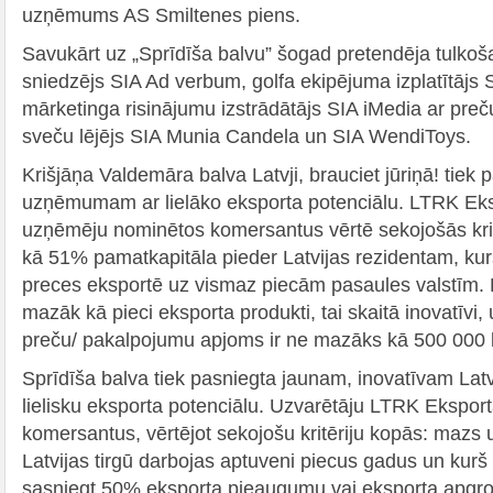
uzņēmums AS Smiltenes piens.
Savukārt uz „Sprīdīša balvu” šogad pretendēja tulko
sniedzējs SIA Ad verbum, golfa ekipējuma izplatītājs S
mārketinga risinājumu izstrādātājs SIA iMedia ar pr
sveču lējējs SIA Munia Candela un SIA WendiToys.
Krišjāņa Valdemāra balva Latvji, brauciet jūriņā! tiek 
uzņēmumam ar lielāko eksporta potenciālu. LTRK E
uzņēmēju nominētos komersantus vērtē sekojošās kri
kā 51% pamatkapitāla pieder Latvijas rezidentam, ku
preces eksportē uz vismaz piecām pasaules valstīm.
mazāk kā pieci eksporta produkti, tai skaitā inovatīvi,
preču/ pakalpojumu apjoms ir ne mazāks kā 500 000 l
Sprīdīša balva tiek pasniegta jaunam, inovatīvam L
lielisku eksporta potenciālu. Uzvarētāju LTRK Ekspo
komersantus, vērtējot sekojošu kritēriju kopās: maz
Latvijas tirgū darbojas aptuveni piecus gadus un kurš 
sasniegt 50% eksporta pieaugumu vai eksporta apgro