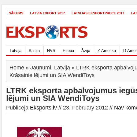
SĀKUMS
LATVIA EXPORT 2017
LATVIJAS EKSPORTPRECE 2017
LA
Latvija
Baltija
NVS
Eiropa
Āzija
Z-Amerika
D-Amer
Home
»
Jaunumi
,
Latvija
» LTRK eksporta apbalvoj
Krāsainie lējumi un SIA WendiToys
LTRK eksporta apbalvojumus iegūs
lējumi un SIA WendiToys
Publicēja
Eksports.lv
// 23. February 2012 //
Nav kom