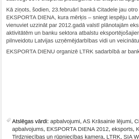
Kā ziņots, šodien, 23.februārī bankā Citadele jau otro 
EKSPORTA DIENA, kura mērķis – sniegt iespēju Latv
vienuviet uzzināt par 2012.gadā valstī plānotajām eks
aktivitātēm un banku sektora atbalstu eksportējošaj
pilnveidotu Latvijas uzņēmējdarbības vidi un veicinātu
EKSPORTA DIENU organizē LTRK sadarbībā ar banku
Atslēgas vārdi:
apbalvojumi
,
AS Krāsainie lējumi
,
C
apbalvojums
,
EKSPORTA DIENA 2012
,
eksports
,
K
Tirdzniecības un rūpniecības kamera
,
LTRK
,
SIA W