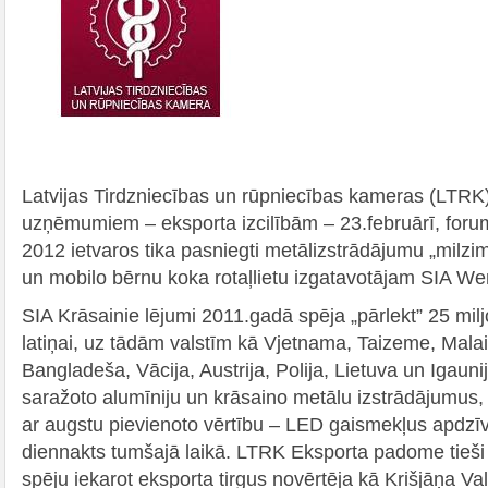
Latvijas Tirdzniecības un rūpniecības kameras (LTRK
uzņēmumiem – eksporta izcilībām – 23.februārī, f
2012 ietvaros tika pasniegti metālizstrādājumu „milzim
un mobilo bērnu koka rotaļlietu izgatavotājam SIA We
SIA Krāsainie lējumi 2011.gadā spēja „pārlekt” 25 mil
latiņai, uz tādām valstīm kā Vjetnama, Taizeme, Malaizi
Bangladeša, Vācija, Austrija, Polija, Lietuva un Igauni
saražoto alumīniju un krāsaino metālu izstrādājumus,
ar augstu pievienoto vērtību – LED gaismekļus apdzīv
diennakts tumšajā laikā. LTRK Eksporta padome tieši
spēju iekarot eksporta tirgus novērtēja kā Krišjāņa V