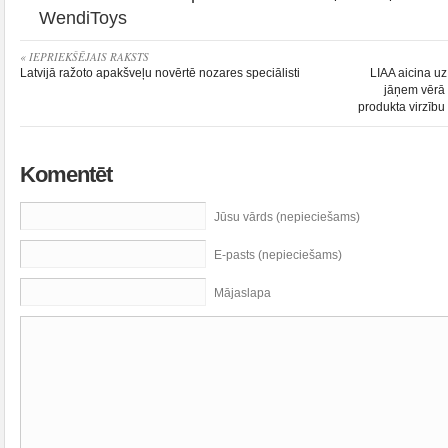
WendiToys
« IEPRIEKŠĒJAIS RAKSTS
Latvijā ražoto apakšveļu novērtē nozares speciālisti
LIAA aicina u
jāņem vērā 
produkta virzību
Komentēt
Jūsu vārds (nepieciešams)
E-pasts (nepieciešams)
Mājaslapa