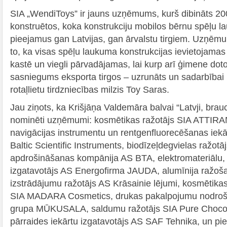
SIA „WendiToys” ir jauns uzņēmums, kurš dibināts 20
konstruētos, koka konstrukciju mobilos bērnu spēļu 
pieejamus gan Latvijas, gan ārvalstu tirgiem. Uzņēmu
to, ka visas spēļu laukuma konstrukcijas ievietojamas
kastē un viegli pārvadājamas, lai kurp arī ģimene d
sasniegums eksporta tirgos – uzrunāts un sadarbībai p
rotaļlietu tirdzniecības milzis Toy Saras.
Jau ziņots, ka Krišjāņa Valdemāra balvai “Latvji, brau
nominēti uzņēmumi: kosmētikas ražotājs SIA ATTIRA
navigācijas instrumentu un rentgenfluorecēšanas iekā
Baltic Scientific Instruments, biodīzeļdegvielas ražotā
apdrošināšanas kompānija AS BTA, elektromateriālu, 
izgatavotājs AS Energofirma JAUDA, alumīnija ražoš
izstrādājumu ražotājs AS Krāsainie lējumi, kosmētikas
SIA MADARA Cosmetics, drukas pakalpojumu nodrošinā
grupa MŪKUSALA, saldumu ražotājs SIA Pure Chocol
pārraides iekārtu izgatavotājs AS SAF Tehnika, un pi