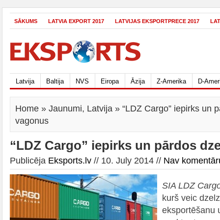
SĀKUMS
LATVIA EXPORT 2017
LATVIJAS EKSPORTPRECE 2017
LA
Latvija
Baltija
NVS
Eiropa
Āzija
Z-Amerika
D-Amer
Home
»
Jaunumi
,
Latvija
» “LDZ Cargo” iepirks un p
vagonus
“LDZ Cargo” iepirks un pārdos dz
Publicēja
Eksports.lv
// 10. July 2014 //
Nav komentār
SIA LDZ Carg
kurš veic dzel
eksportēšanu 