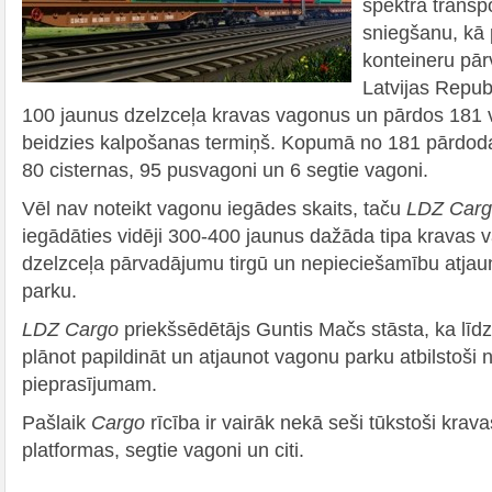
spektra transp
sniegšanu, kā pr
konteineru pār
Latvijas Republi
100 jaunus dzelzceļa kravas vagonus un pārdos 181 v
beidzies kalpošanas termiņš. Kopumā no 181 pārdo
80 cisternas, 95 pusvagoni un 6 segtie vagoni.
Vēl nav noteikt vagonu iegādes skaits, taču
LDZ Car
iegādāties vidēji 300-400 jaunus dažāda tipa kravas
dzelzceļa pārvadājumu tirgū un nepieciešamību atjau
parku.
LDZ Cargo
priekšsēdētājs Guntis Mačs stāsta, ka līd
plānot papildināt un atjaunot vagonu parku atbilstoši
pieprasījumam.
Pašlaik
Cargo
rīcība ir vairāk nekā seši tūkstoši krava
platformas, segtie vagoni un citi.