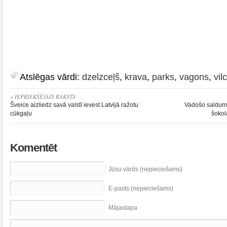
Atslēgas vārdi:
dzelzceļš
,
krava
,
parks
,
vagons
,
vil
« IEPRIEKŠĒJAIS RAKSTS
Šveice aizliedz savā valstī ievest Latvijā ražotu
Vadošo saldumu
cūkgaļu
šokol
Komentēt
Jūsu vārds (nepieciešams)
E-pasts (nepieciešams)
Mājaslapa