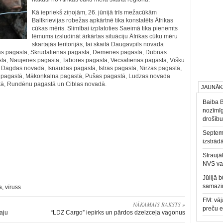
Kā iepriekš ziņojām, 26. jūnijā trīs mežacūkām
Baltkrievijas robežas apkārtnē tika konstatēts Āfrikas
cūkas mēris. Slimībai izplatoties Saeimā tika pieņemts
lēmums izsludināt ārkārtas situāciju Āfrikas cūku mēru
skartajās teritorijās, tai skaitā Daugavpils novada
nas pagastā, Skrudalienas pagastā, Demenes pagastā, Dubnas
tā, Naujenes pagastā, Tabores pagastā, Vecsalienas pagastā, Višķu
Dagdas novadā, Isnaudas pagastā, Istras pagastā, Nirzas pagastā,
pagastā, Mākoņkalna pagastā, Pušas pagastā, Ludzas novada
stā, Rundēnu pagastā un Ciblas novadā.
JAUNĀK
Baiba 
nozīmīg
drošību
Septemb
izstrād
Straujā
NVS va
Jūlijā 
samazin
a
,
vīruss
FM: vāj
NĀKAMAIS RAKSTS »
preču 
aju
“LDZ Cargo” iepirks un pārdos dzelzceļa vagonus