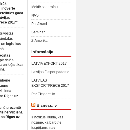
irāk
Meklē sadarbību
 novērtē
ieteikties gada
NVS
atvijas
rece 2017”
Pasākumi
Semināri
Z-Amerika
Informācija
vostas
piedalās
LATVIA EXPORT 2017
a un loģistikas
īnā
Latvijas Eksportpadome
LATVIJAS
EKSPORTPRECE 2017
Par Eksports.lv
Bizness.lv
enē prezentē
teinervilciena
 no Rīgas uz
Ir notikusi kļūda, kas
nozīmē, ka barotne,
iespējams, nav