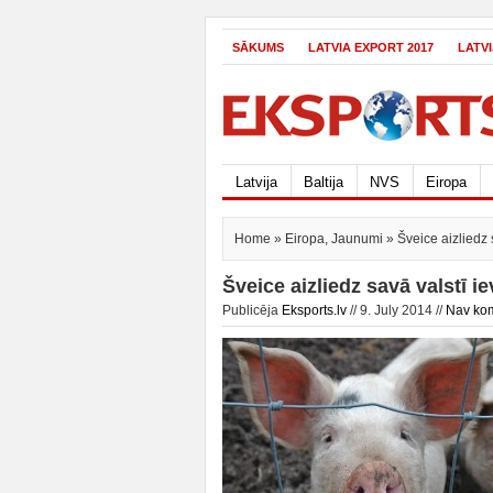
SĀKUMS
LATVIA EXPORT 2017
LATV
Latvija
Baltija
NVS
Eiropa
Home
»
Eiropa
,
Jaunumi
» Šveice aizliedz 
Šveice aizliedz savā valstī i
Publicēja
Eksports.lv
// 9. July 2014 //
Nav ko