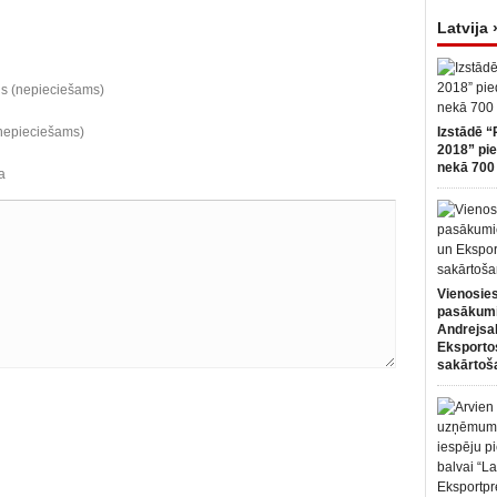
Latvija 
ds (nepieciešams)
(nepieciešams)
Izstādē “
2018” pie
nekā 700 
a
Vienosies
pasākum
Andrejsa
Eksportos
sakārtoš