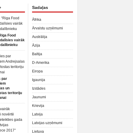
»
Sadaļas
Āfrika
Ārvalstu uzņēmumi
Riga Food
Austrālija
dalīsies vairāk
dalībnieku
Āzija
Baltija
D-Amerika
Eiropa
 par
Igaunija
iem
las un
Izstādes
tas teritoriju
Jaunumi
anai
Krievija
Latvija
Latvijas uzņēmumi
Lietuva