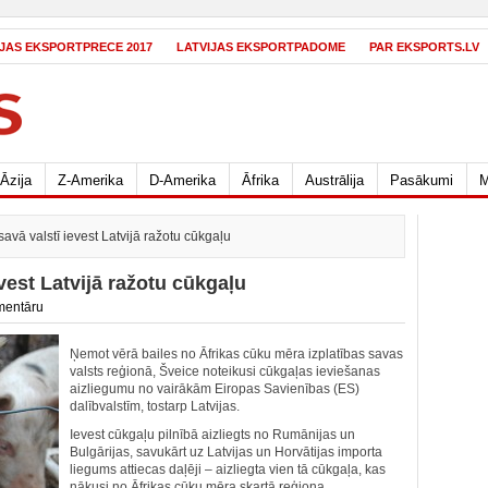
IJAS EKSPORTPRECE 2017
LATVIJAS EKSPORTPADOME
PAR EKSPORTS.LV
Āzija
Z-Amerika
D-Amerika
Āfrika
Austrālija
Pasākumi
M
savā valstī ievest Latvijā ražotu cūkgaļu
evest Latvijā ražotu cūkgaļu
mentāru
Ņemot vērā bailes no Āfrikas cūku mēra izplatības savas
valsts reģionā, Šveice noteikusi cūkgaļas ieviešanas
aizliegumu no vairākām Eiropas Savienības (ES)
dalībvalstīm, tostarp Latvijas.
Ievest cūkgaļu pilnībā aizliegts no Rumānijas un
Bulgārijas, savukārt uz Latvijas un Horvātijas importa
liegums attiecas daļēji – aizliegta vien tā cūkgaļa, kas
nākusi no Āfrikas cūku mēra skartā reģiona.