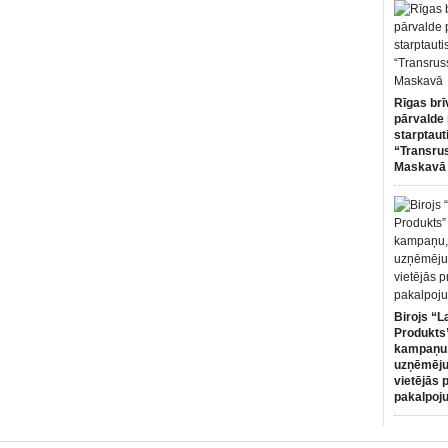
Rīgas brī
pārvalde 
starptaut
“Transru
Maskavā
Birojs “L
Produkts”
kampaņu,
uzņēmēju
vietējās 
pakalpoj