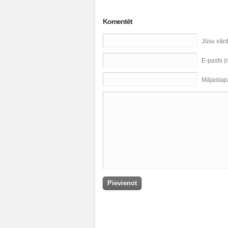
Komentēt
Jūsu vār
E-pasts 
Mājaslap