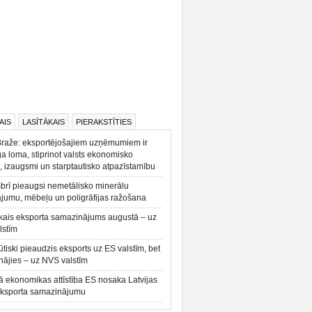
AIS
LASĪTĀKAIS
PIERAKSTĪTIES
Braže: eksportējošajiem uzņēmumiem ir
a loma, stiprinot valsts ekonomisko
, izaugsmi un starptautisko atpazīstamību
rī pieaugsi nemetālisko minerālu
ājumu, mēbeļu un poligrāfijas ražošana
kais eksporta samazinājums augustā – uz
lstīm
būtiski pieaudzis eksports uz ES valstīm, bet
ājies – uz NVS valstīm
ā ekonomikas attīstība ES nosaka Latvijas
eksporta samazinājumu