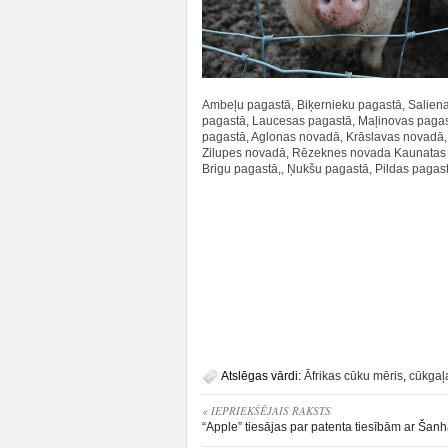
Ambeļu pagastā, Biķernieku pagastā, Salie
pagastā, Laucesas pagastā, Maļinovas pagas
pagastā, Aglonas novadā, Krāslavas novadā, 
Zilupes novadā, Rēzeknes novada Kaunatas 
Brigu pagastā,, Ņukšu pagastā, Pildas paga
Atslēgas vārdi:
Āfrikas cūku mēris
,
cūkgaļ
« IEPRIEKŠĒJAIS RAKSTS
“Apple” tiesājas par patenta tiesībām ar Šanh