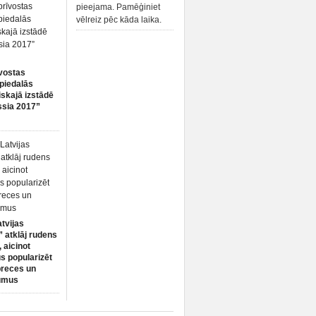
pieejama. Pamēģiniet
vēlreiz pēc kāda laika.
vostas
piedalās
iskajā izstādē
ssia 2017”
atvijas
 atklāj rudens
 aicinot
s popularizēt
preces un
umus