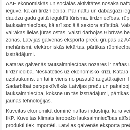
AAE ekonomiskās un sociālās aktivitātes nosaka naf
ieguve, kā arī tirdzniecība. Par naftu un dabasgāzi ieg
daudzu gadu gaitā ieguldīti tūrisma, tirdzniecības, rūp
lauksaimniecības, kā arī sociālā sektora attīstībā. Valst
vairākas lielas jūras ostas. Valstī darbojas 9 brīvās
zonas. Latvijas galvenās eksporta preču grupas uz A
mehānismi, elektroniskās iekārtas, pārtikas rūpniecī
izstrādājumi.
Kataras galvenās tautsaimniecības nozares ir naftas 
tirdzniecība. Neskatoties uz ekonomisko krīzi, Katarā
uzplaukums, un tai ir viens no pasaulē augstākajiem I
Sadarbībai perspektīvākās Latvijas preču un pakalpo
lauksaimniecība, koksne un tās izstrādājumi, pārtikas
jaunās tehnoloģijas.
Kuveitas ekonomikā dominē naftas industrija, kura ve
IKP. Kuveitas klimats ierobežo lauksaimniecības attīst
produkti tiek importēti. Latvijas galvenās eksporta pre