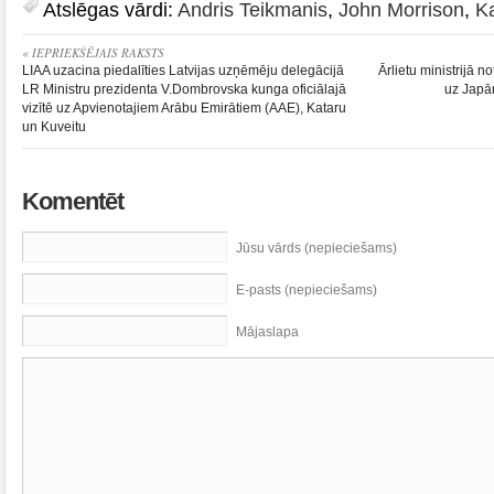
Atslēgas vārdi:
Andris Teikmanis
,
John Morrison
,
K
« IEPRIEKŠĒJAIS RAKSTS
LIAA uzacina piedalīties Latvijas uzņēmēju delegācijā
Ārlietu ministrijā n
LR Ministru prezidenta V.Dombrovska kunga oficiālajā
uz Japā
vizītē uz Apvienotajiem Arābu Emirātiem (AAE), Kataru
un Kuveitu
Komentēt
Jūsu vārds (nepieciešams)
E-pasts (nepieciešams)
Mājaslapa