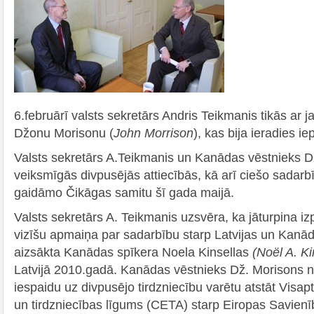
6.februārī valsts sekretārs Andris Teikmanis tikās ar
Džonu Morisonu (
John Morrison
), kas bija ieradies ie
Valsts sekretārs A.Teikmanis un Kanādas vēstnieks D
veiksmīgās divpusējās attiecībās, kā arī ciešo sadar
gaidāmo Čikāgas samitu šī gada maijā.
Valsts sekretārs A. Teikmanis uzsvēra, ka jāturpina iz
vizīšu apmaiņa par sadarbību starp Latvijas un Kanād
aizsākta Kanādas spīkera Noela Kinsellas
(
Noël A. Ki
Latvijā 2010.gadā. Kanādas vēstnieks Dž. Morisons no
iespaidu uz divpusējo tirdzniecību varētu atstāt Visa
un tirdzniecības līgums (CETA) starp Eiropas Savien