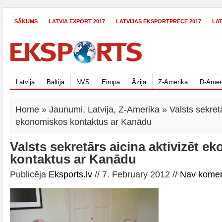
SĀKUMS
LATVIA EXPORT 2017
LATVIJAS EKSPORTPRECE 2017
LA
Latvija
Baltija
NVS
Eiropa
Āzija
Z-Amerika
D-Amer
Home
»
Jaunumi
,
Latvija
,
Z-Amerika
» Valsts sekretā
ekonomiskos kontaktus ar Kanādu
Valsts sekretārs aicina aktivizēt 
kontaktus ar Kanādu
Publicēja
Eksports.lv
// 7. February 2012 //
Nav komen