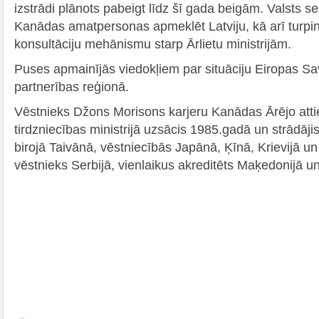
izstrādi plānots pabeigt līdz šī gada beigām. Valsts se
Kanādas amatpersonas apmeklēt Latviju, kā arī turpināt
konsultāciju mehānismu starp Ārlietu ministrijām.
Puses apmainījās viedokļiem par situāciju Eiropas S
partnerības reģionā.
Vēstnieks Džons Morisons karjeru Kanādas Ārējo attie
tirdzniecības ministrijā uzsācis 1985.gadā un strādāj
birojā Taivānā, vēstniecībās Japānā, Ķīnā, Krievijā un 
vēstnieks Serbijā, vienlaikus akreditēts Maķedonijā u