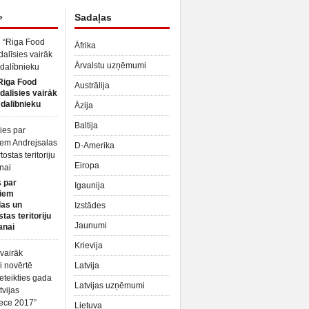
»
Sadaļas
Āfrika
Ārvalstu uzņēmumi
Riga Food
Austrālija
dalīsies vairāk
dalībnieku
Āzija
Baltija
D-Amerika
Eiropa
 par
Igaunija
iem
las un
Izstādes
tas teritoriju
Jaunumi
anai
Krievija
Latvija
Latvijas uzņēmumi
Lietuva