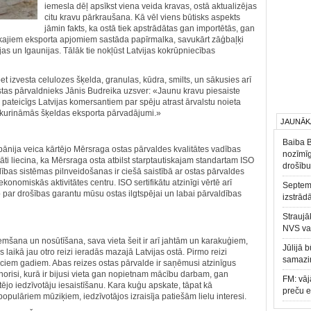
iemesla dēļ apsīkst viena veida kravas, ostā aktualizējas
citu kravu pārkraušana. Kā vēl viens būtisks aspekts
jāmin fakts, ka ostā tiek apstrādātas gan importētās, gan
ākajiem eksporta apjomiem sastāda papīrmalka, savukārt zāģbaļķi
as un Igaunijas. Tālāk tie nokļūst Latvijas kokrūpniecības
t izvesta celulozes šķelda, granulas, kūdra, smilts, un sākusies arī
as pārvaldnieks Jānis Budreika uzsver: «Jaunu kravu piesaiste
 pateicīgs Latvijas komersantiem par spēju atrast ārvalstu noieta
es kurināmās šķeldas eksporta pārvadājumi.»
JAUNĀK
Baiba 
ānija veica kārtējo Mērsraga ostas pārvaldes kvalitātes vadības
nozīmīg
tāti liecina, ka Mērsraga osta atbilst starptautiskajam standartam ISO
drošību
bas sistēmas pilnveidošanas ir ciešā saistībā ar ostas pārvaldes
onomiskās aktivitātes centru. ISO sertifikātu atzinīgi vērtē arī
Septemb
o par drošības garantu mūsu ostas ilgtspējai un labai pārvaldības
izstrād
Straujā
NVS va
ņemšana un nosūtīšana, sava vieta šeit ir arī jahtām un karakuģiem,
Jūlijā 
 laikā jau otro reizi ieradās mazajā Latvijas ostā. Pirmo reizi
samazin
em gadiem. Abas reizes ostas pārvalde ir saņēmusi atzinīgus
orisi, kurā ir bijusi vieta gan nopietnam mācību darbam, gan
FM: vāj
etējo iedzīvotāju iesaistīšanu. Kara kuģu apskate, tāpat kā
preču 
populāriem mūziķiem, iedzīvotājos izraisīja patiešām lielu interesi.