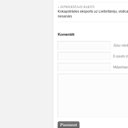
« IEPRIEKŠĒJAIS RAKSTS
Kokapstrādes eksports uz Lielbritāniju, visti
nesaruks
Komentēt
Jūsu vār
E-pasts 
Mājaslap