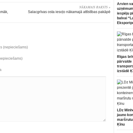
Arvien va
NĀKAMAIS RAKSTS »
uzņēmumi
camāk,
Salacgrīvas osta iesoļo nākamajā attīstības pakāpē
iespēju p
balvai “L
Eksportp
ds (nepieciešams)
Rīgas brī
(nepieciešams)
pārvalde 
transport
a
izstādē Ķ
LDz Minh
jauno kon
maršrutu
Ķīnu