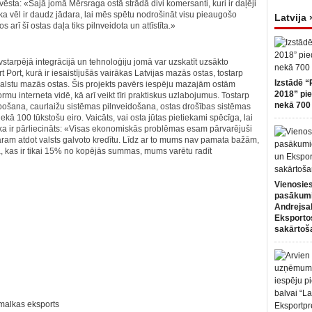
vēsta: «Šajā jomā Mērsraga ostā strādā divi komersanti, kuri ir daļēji
, ka vēl ir daudz jādara, lai mēs spētu nodrošināt visu pieaugošo
Latvija 
arī šī ostas daļa tiks pilnveidota un attīstīta.»
vstarpējā integrācijā un tehnoloģiju jomā var uzskatīt uzsākto
rt Port, kurā ir iesaistījušās vairākas Latvijas mazās ostas, tostarp
Izstādē “
valstu mazās ostas. Šis projekts pavērs iespēju mazajām ostām
2018” pie
rmu interneta vidē, kā arī veikt tīri praktiskus uzlabojumus. Tostarp
nekā 700 
šana, caurlaižu sistēmas pilnveidošana, ostas drošības sistēmas
ekā 100 tūkstošu eiro. Vaicāts, vai osta jūtas pietiekami spēcīga, lai
ka ir pārliecināts: «Visas ekonomiskās problēmas esam pārvarējuši
varam atdot valsts galvoto kredītu. Līdz ar to mums nav pamata bažām,
a, kas ir tikai 15% no kopējās summas, mums varētu radīt
Vienosies
pasākum
Andrejsa
Eksportos
sakārtoš
malkas eksports