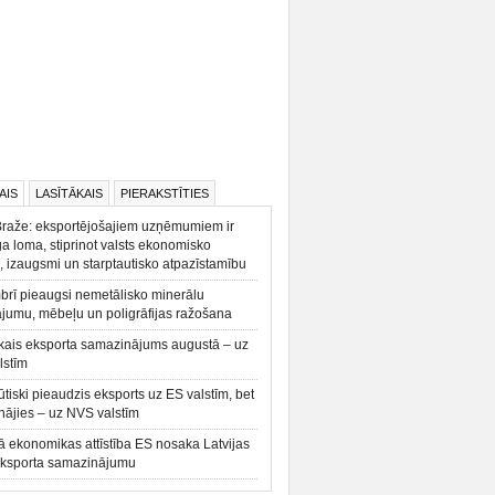
AIS
LASĪTĀKAIS
PIERAKSTĪTIES
Braže: eksportējošajiem uzņēmumiem ir
a loma, stiprinot valsts ekonomisko
, izaugsmi un starptautisko atpazīstamību
rī pieaugsi nemetālisko minerālu
ājumu, mēbeļu un poligrāfijas ražošana
kais eksporta samazinājums augustā – uz
lstīm
būtiski pieaudzis eksports uz ES valstīm, bet
ājies – uz NVS valstīm
ā ekonomikas attīstība ES nosaka Latvijas
eksporta samazinājumu