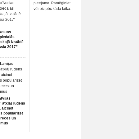
pieejama. Pamēģiniet
vēlreiz pēc kāda laika.
vostas
piedalās
iskajā izstādē
ssia 2017”
atvijas
 atklāj rudens
 aicinot
s popularizēt
preces un
umus