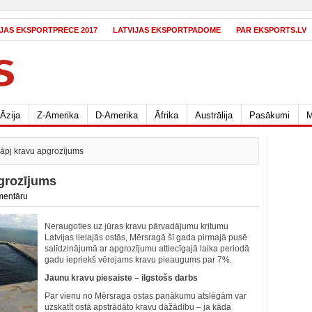
IJAS EKSPORTPRECE 2017
LATVIJAS EKSPORTPADOME
PAR EKSPORTS.LV
Āzija
Z-Amerika
D-Amerika
Āfrika
Austrālija
Pasākumi
M
āpj kravu apgrozījums
grozījums
mentāru
Neraugoties uz jūras kravu pārvadājumu kritumu
Latvijas lielajās ostās, Mērsragā šī gada pirmajā pusē
salīdzinājumā ar apgrozījumu attiecīgajā laika periodā
gadu iepriekš vērojams kravu pieaugums par 7%.
Jaunu kravu piesaiste – ilgstošs darbs
Par vienu no Mērsraga ostas panākumu atslēgām var
uzskatīt ostā apstrādāto kravu dažādību – ja kāda