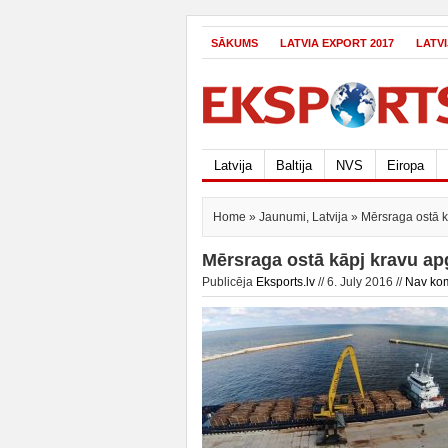
SĀKUMS
LATVIA EXPORT 2017
LATV
Latvija
Baltija
NVS
Eiropa
Home
»
Jaunumi
,
Latvija
» Mērsraga ostā k
Mērsraga ostā kāpj kravu ap
Publicēja
Eksports.lv
// 6. July 2016 //
Nav ko