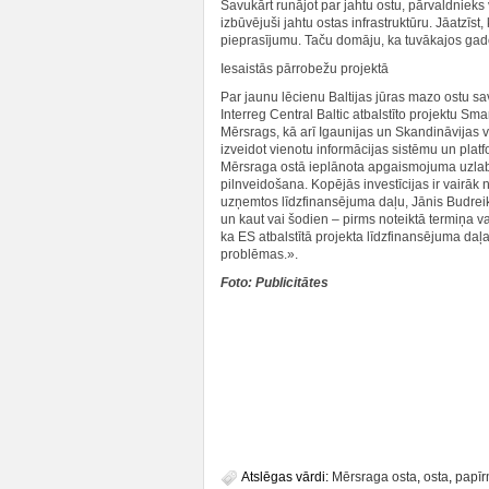
Savukārt runājot par jahtu ostu, pārvaldnieks 
izbūvējuši jahtu ostas infrastruktūru. Jāatzīst
pieprasījumu. Taču domāju, ka tuvākajos gados 
Iesaistās pārrobežu projektā
Par jaunu lēcienu Baltijas jūras mazo ostu sa
Interreg Central Baltic atbalstīto projektu Sma
Mērsrags, kā arī Igaunijas un Skandināvijas 
izveidot vienotu informācijas sistēmu un platfo
Mērsraga ostā ieplānota apgaismojuma uzlabo
pilnveidošana. Kopējās investīcijas ir vairāk n
uzņemtos līdzfinansējuma daļu, Jānis Budrei
un kaut vai šodien – pirms noteiktā termiņa 
ka ES atbalstītā projekta līdzfinansējuma daļ
problēmas.».
Foto: Publicitātes
Atslēgas vārdi:
Mērsraga osta
,
osta
,
papīr