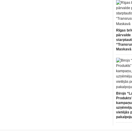
Rīgas brī
pārvalde 
starptaut
“Transru
Maskavā
Birojs “L
Produkts”
kampaņu,
uzņēmēju
vietējās 
pakalpoj