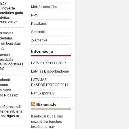
irāk
Meklē sadarbību
 novērtē
ieteikties gada
NVS
atvijas
rece 2017”
Pasākumi
Semināri
Z-Amerika
Informācija
vostas
piedalās
LATVIA EXPORT 2017
a un loģistikas
īnā
Latvijas Eksportpadome
LATVIJAS
EKSPORTPRECE 2017
Par Eksports.lv
Bizness.lv
enē prezentē
teinervilciena
 no Rīgas uz
Ir notikusi kļūda, kas
nozīmē, ka barotne,
iespējams, nav