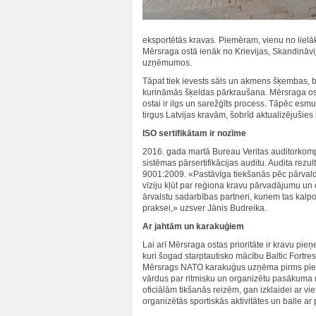
eksportētās kravas. Piemēram, vienu no liel
Mērsraga ostā ienāk no Krievijas, Skandināvij
uzņēmumos.
Tāpat tiek ievests sāls un akmens šķembas, be
kurināmās šķeldas pārkraušana. Mērsraga ost
ostai ir ilgs un sarežģīts process. Tāpēc esmu
tirgus Latvijas kravām, šobrīd aktualizējuši
ISO sertifikātam ir nozīme
2016. gada martā Bureau Veritas auditorkomp
sistēmas pārsertifikācijas auditu. Audita rezul
9001:2009. «Pastāvīga tiekšanās pēc pārvaldī
vīziju kļūt par reģiona kravu pārvadājumu un ek
ārvalstu sadarbības partneri, kuriem tas kalp
praksei,» uzsver Jānis Budreika.
Ar jahtām un karakuģiem
Lai arī Mērsraga ostas prioritāte ir kravu pie
kuri šogad starptautisko mācību Baltic Fortress
Mērsrags NATO karakuģus uzņēma pirms pieci
vārdus par ritmisku un organizētu pasākuma n
oficiālām tikšanās reizēm, gan izklaidei ar vi
organizētās sportiskās aktivitātes un balle ar 