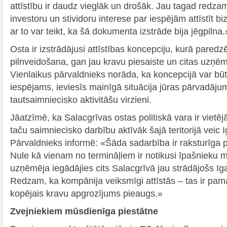
attīstību ir daudz vieglāk un drošāk. Jau tagad redza
investoru un stividoru interese par iespējām attīstīt b
ar to var teikt, ka šā dokumenta izstrāde bija jēgpilna.
Osta ir izstrādājusi attīstības koncepciju, kurā paredz
pilnveidošana, gan jau kravu piesaiste un citas uzņēm
Vienlaikus pārvaldnieks norāda, ka koncepcijā var būt
iespējams, ieviesīs mainīgā situācija jūras pārvadāju
tautsaimniecisko aktivitāšu virzieni.
Jāatzīmē, ka Salacgrīvas ostas politiskā vara ir vietē
taču saimniecisko darbību aktīvāk šajā teritorijā veic 
Pārvaldnieks informē: «Šāda sadarbība ir raksturīga pi
Nule kā vienam no termināļiem ir notikusi īpašnieku 
uzņēmēja iegādājies cits Salacgrīvā jau strādājošs 
Redzam, ka kompānija veiksmīgi attīstās – tas ir pam
kopējais kravu apgrozījums pieaugs.»
Zvejniekiem mūsdienīga piestātne