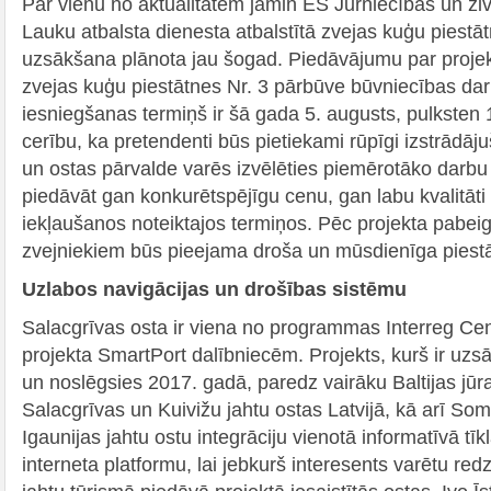
Par vienu no aktualitātēm jāmin ES Jūrniecības un zi
Lauku atbalsta dienesta atbalstītā zvejas kuģu piestā
uzsākšana plānota jau šogad. Piedāvājumu par projek
zvejas kuģu piestātnes Nr. 3 pārbūve būvniecības da
iesniegšanas termiņš ir šā gada 5. augusts, pulksten 
cerību, ka pretendenti būs pietiekami rūpīgi izstrādā
un ostas pārvalde varēs izvēlēties piemērotāko darbu 
piedāvāt gan konkurētspējīgu cenu, gan labu kvalitāti
iekļaušanos noteiktajos termiņos. Pēc projekta pabei
zvejniekiem būs pieejama droša un mūsdienīga piest
Uzlabos navigācijas un drošības sistēmu
Salacgrīvas osta ir viena no programmas Interreg Cen
projekta SmartPort dalībniecēm. Projekts, kurš ir uz
un noslēgsies 2017. gadā, paredz vairāku Baltijas jūras
Salacgrīvas un Kuivižu jahtu ostas Latvijā, kā arī Somi
Igaunijas jahtu ostu integrāciju vienotā informatīvā tīk
interneta platformu, lai jebkurš interesents varētu re