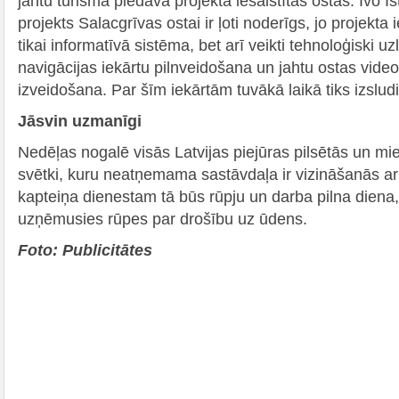
jahtu tūrismā piedāvā projektā iesaistītās ostas. Ivo Ī
projekts Salacgrīvas ostai ir ļoti noderīgs, jo projekta 
tikai informatīvā sistēma, bet arī veikti tehnoloģiski u
navigācijas iekārtu pilnveidošana un jahtu ostas vide
izveidošana. Par šīm iekārtām tuvākā laikā tiks izsludi
Jāsvin uzmanīgi
Nedēļas nogalē visās Latvijas piejūras pilsētās un mie
svētki, kuru neatņemama sastāvdaļa ir vizināšanās a
kapteiņa dienestam tā būs rūpju un darba pilna diena, 
uzņēmusies rūpes par drošību uz ūdens.
Foto: Publicitātes