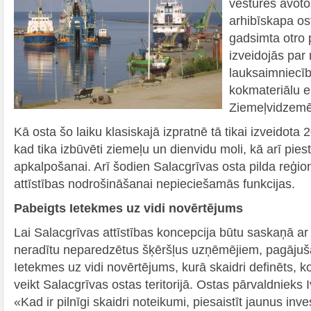
vēstures avoto
arhibīskapa os
gadsimta otro 
izveidojās par
lauksaimniecī
kokmateriālu e
Ziemeļvidzemē
Kā osta šo laiku klasiskajā izpratnē tā tikai izveidota
kad tika izbūvēti ziemeļu un dienvidu moli, kā arī pie
apkalpošanai. Arī šodien Salacgrīvas osta pilda reģi
attīstības nodrošināšanai nepieciešamās funkcijas.
Pabeigts Ietekmes uz vidi novērtējums
Lai Salacgrīvas attīstības koncepcija būtu saskaņā a
neradītu neparedzētus šķēršļus uzņēmējiem, pagājušaj
Ietekmes uz vidi novērtējums, kurā skaidri definēts, ko
veikt Salacgrīvas ostas teritorijā. Ostas pārvaldnieks 
«Kad ir pilnīgi skaidri noteikumi, piesaistīt jaunus inv