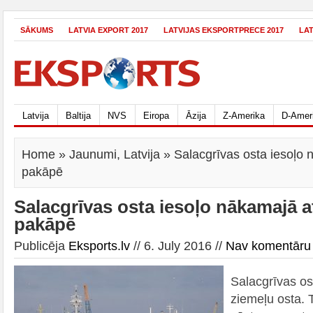
SĀKUMS
LATVIA EXPORT 2017
LATVIJAS EKSPORTPRECE 2017
LA
Latvija
Baltija
NVS
Eiropa
Āzija
Z-Amerika
D-Amer
Home
»
Jaunumi
,
Latvija
» Salacgrīvas osta iesoļo 
pakāpē
Salacgrīvas osta iesoļo nākamajā at
pakāpē
Publicēja
Eksports.lv
// 6. July 2016 //
Nav komentāru
Salacgrīvas ost
ziemeļu osta. 