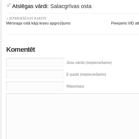
Atslēgas vārdi:
Salacgrīvas osta
« IEPRIEKŠĒJAIS RAKSTS
Mērsraga ostā kāpj kravu apgrozījums
Pieejams VID atb
Komentēt
Jūsu vārds (nepieciešams)
E-pasts (nepieciešams)
Mājaslapa