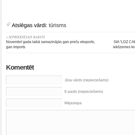
Atslēgas vārdi:
tūrisms
« IEPRIEKŠĒJAIS RAKSTS
Novembrī gada laikā samazinājās gan preču eksports,
SIA “LDZ CAR
gan imports
iekšzemes kr
Komentēt
Jūsu vārds (nepieciešams)
E-pasts (nepieciešams)
Mājaslapa