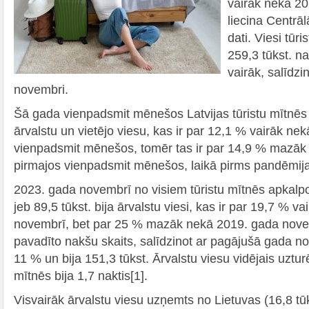
vairāk nekā 2
liecina Centrāl
dati. Viesi tūr
259,3 tūkst. na
vairāk, salīdz
novembri.
Šā gada vienpadsmit mēnešos Latvijas tūristu mītnēs a
ārvalstu un vietējo viesu, kas ir par 12,1 % vairāk ne
vienpadsmit mēnešos, tomēr tas ir par 14,9 % mazāk
pirmajos vienpadsmit mēnešos, laikā pirms pandēmij
2023. gada novembrī no visiem tūristu mītnēs apkalp
jeb 89,5 tūkst. bija ārvalstu viesi, kas ir par 19,7 % v
novembrī, bet par 25 % mazāk nekā 2019. gada novem
pavadīto nakšu skaits, salīdzinot ar pagājušā gada nov
11 % un bija 151,3 tūkst. Ārvalstu viesu vidējais uztu
mītnēs bija 1,7 naktis[1].
Visvairāk ārvalstu viesu uzņemts no Lietuvas (16,8 tūk