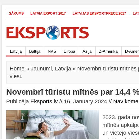
SĀKUMS
LATVIA EXPORT 2017
LATVIJAS EKSPORTPRECE 2017
LA
Latvija
Baltija
NVS
Eiropa
Āzija
Z-Amerika
D-Amer
Home
»
Jaunumi
,
Latvija
» Novembrī tūristu mītnēs 
viesu
Novembrī tūristu mītnēs par 14,4 %
Publicēja
Eksports.lv
// 16. January 2024 //
Nav kome
2023. gada nov
mītnēs apkalpot
un vietējo vies