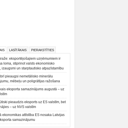
AIS
LASĪTĀKAIS
PIERAKSTĪTIES
Braže: eksportējošajiem uzņēmumiem ir
a loma, stiprinot valsts ekonomisko
, izaugsmi un starptautisko atpazīstamību
rī pieaugsi nemetālisko minerālu
ājumu, mēbeļu un poligrāfijas ražošana
kais eksporta samazinājums augustā – uz
lstīm
būtiski pieaudzis eksports uz ES valstīm, bet
ājies – uz NVS valstīm
ā ekonomikas attīstība ES nosaka Latvijas
eksporta samazinājumu