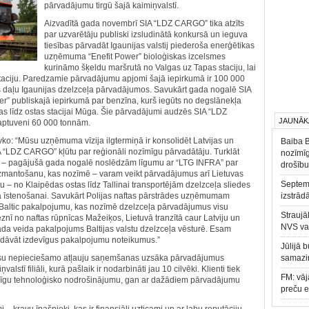
pārvadājumu tirgū šajā kaimiņvalstī.
Aizvadītā gada novembrī SIA “LDZ CARGO” tika atzīts
par uzvarētāju publiski izsludinātā konkursā un ieguva
tiesības pārvadāt Igaunijas valstij piederoša enerģētikas
uzņēmuma “Enefit Power” bioloģiskas izcelsmes
kurināmo šķeldu maršrutā no Valgas uz Tapas staciju, lai
staciju. Paredzamie pārvadājumu apjomi šajā iepirkumā ir 100 000
s daļu Igaunijas dzelzceļa pārvadājumos. Savukārt gada nogalē SIA
r” publiskajā iepirkumā par benzīna, kurš iegūts no degslānekļa
jas līdz ostas stacijai Mūga. Šie pārvadājumi audzēs SIA “LDZ
JAUNĀK
aptuveni 60 000 tonnām.
o: “Mūsu uzņēmuma vīzija ilgtermiņā ir konsolidēt Latvijas un
Baiba 
IA “LDZ CARGO” kļūtu par reģionāli nozīmīgu pārvadātāju. Turklāt
nozīmīg
uvā – pagājušā gada nogalē noslēdzām līgumu ar “LTG INFRA” par
drošību
 izmantošanu, kas nozīmē – varam veikt pārvadājumus arī Lietuvas
Septemb
u – no Klaipēdas ostas līdz Tallinai transportējām dzelzceļa sliedes
 īstenošanai. Savukārt Polijas naftas pārstrādes uzņēmumam
izstrād
altic pakalpojumu, kas nozīmē dzelzceļa pārvadājumus visu
Straujā
ieznī no naftas rūpnīcas Mažeiķos, Lietuvā tranzītā caur Latviju un
NVS va
 šāda veida pakalpojums Baltijas valstu dzelzceļa vēsturē. Esam
piedāvāt izdevīgus pakalpojumu noteikumus.”
Jūlijā 
u nepieciešamo atļauju saņemšanas uzsāka pārvadājumus
samazin
ņvalstī filiāli, kurā pašlaik ir nodarbināti jau 10 cilvēki. Klienti tiek
FM: vāj
spēcīgu tehnoloģisko nodrošinājumu, gan ar dažādiem pārvadājumu
preču 