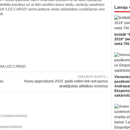
– kravu īpašnieki, kas ir finansiāli uzticami un ar labu reputāciju.
noteiktās prasības un ar tām saistītos kravu veidu, sankciju sarakstos
Latvija 
 SIA “LDZ CARGO” pirms jebkura veida sadarbības uzsākšanas veic
di.
Izstādē “
2018” pie
nekā 700 
SIA LDZ CARGO
NĀKAMAIS RAKSTS »
Vienosies
esu
Kravu apgrozījums 2023. gadā ostām liek rast jaunus
pasākum
stratēģiskās attīstības virzienus
Andrejsa
Eksportos
sakārtoš
ds (nepieciešams)
(nepieciešams)