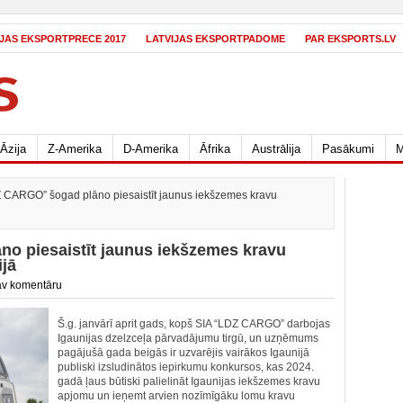
IJAS EKSPORTPRECE 2017
LATVIJAS EKSPORTPADOME
PAR EKSPORTS.LV
Āzija
Z-Amerika
D-Amerika
Āfrika
Austrālija
Pasākumi
M
 CARGO” šogad plāno piesaistīt jaunus iekšzemes kravu
o piesaistīt jaunus iekšzemes kravu
jā
v komentāru
Š.g. janvārī aprit gads, kopš SIA “LDZ CARGO” darbojas
Igaunijas dzelzceļa pārvadājumu tirgū, un uzņēmums
pagājušā gada beigās ir uzvarējis vairākos Igaunijā
publiski izsludinātos iepirkumu konkursos, kas 2024.
gadā ļaus būtiski palielināt Igaunijas iekšzemes kravu
apjomu un ieņemt arvien nozīmīgāku lomu kravu