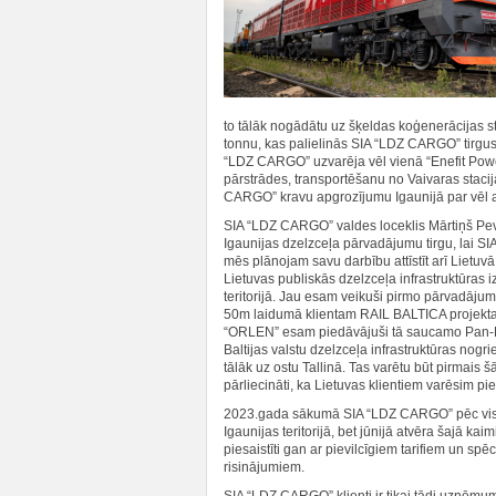
to tālāk nogādātu uz šķeldas koģenerācijas 
tonnu, kas palielinās SIA “LDZ CARGO” tirgu
“LDZ CARGO” uzvarēja vēl vienā “Enefit Powe
pārstrādes, transportēšanu no Vaivaras staci
CARGO” kravu apgrozījumu Igaunijā par vēl 
SIA “LDZ CARGO” valdes loceklis Mārtiņš Pevk
Igaunijas dzelzceļa pārvadājumu tirgu, lai S
mēs plānojam savu darbību attīstīt arī Liet
Lietuvas publiskās dzelzceļa infrastruktūras
teritorijā. Jau esam veikuši pirmo pārvadājum
50m laidumā klientam RAIL BALTICA projekta
“ORLEN” esam piedāvājuši tā saucamo Pan-B
Baltijas valstu dzelzceļa infrastruktūras nogr
tālāk uz ostu Tallinā. Tas varētu būt pirmais
pārliecināti, ka Lietuvas klientiem varēsim 
2023.gada sākumā SIA “LDZ CARGO” pēc vis
Igaunijas teritorijā, bet jūnijā atvēra šajā kaimi
piesaistīti gan ar pievilcīgiem tarifiem un 
risinājumiem.