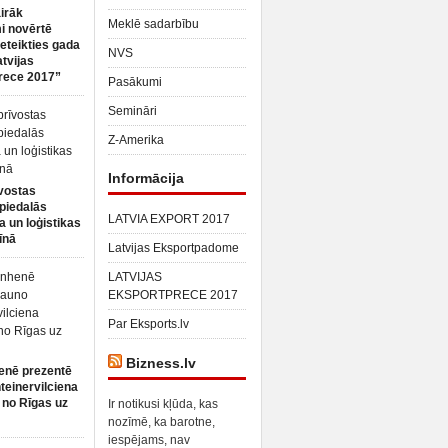
irāk
Meklē sadarbību
 novērtē
ieteikties gada
NVS
atvijas
rece 2017”
Pasākumi
Semināri
Z-Amerika
Informācija
vostas
piedalās
LATVIA EXPORT 2017
a un loģistikas
īnā
Latvijas Eksportpadome
LATVIJAS
EKSPORTPRECE 2017
Par Eksports.lv
Bizness.lv
enē prezentē
teinervilciena
 no Rīgas uz
Ir notikusi kļūda, kas
nozīmē, ka barotne,
iespējams, nav