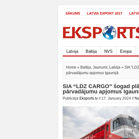
SĀKUMS
LATVIA EXPORT 2017
LATV
Latvija
Baltija
NVS
Eiropa
Home
»
Baltija
,
Jaunumi
,
Latvija
» SIA “LDZ
pārvadājumu apjomus Igaunijā
SIA “LDZ CARGO” šogad plān
pārvadājumu apjomus Igauni
Publicēja
Eksports.lv
// 17. January 2024 //
Na