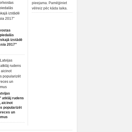
pieejama. Pamēģiniet
vēlreiz pēc kāda laika.
vostas
piedalās
iskajā izstādē
ssia 2017”
atvijas
 atklāj rudens
 aicinot
s popularizēt
preces un
umus