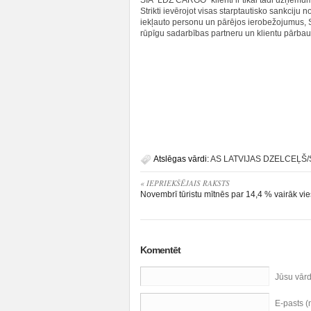
SIA “LDZ CARGO” klienti ir tikai tādi uzņēmumi 
Strikti ievērojot visas starptautisko sankciju 
iekļauto personu un pārējos ierobežojumus,
rūpīgu sadarbības partneru un klientu pārbau
Atslēgas vārdi:
AS LATVIJAS DZELCEĻŠ/
« IEPRIEKŠĒJAIS RAKSTS
Novembrī tūristu mītnēs par 14,4 % vairāk vi
Komentēt
Jūsu vār
E-pasts 