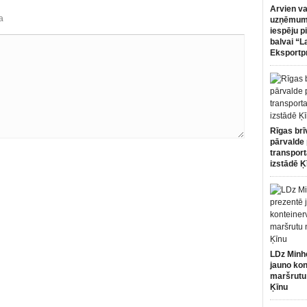
Arvien va
a
uzņēmumi
iespēju p
balvai “L
Eksportp
Rīgas brī
pārvalde 
transport
izstādē Ķ
LDz Minh
jauno kon
maršrutu
Ķīnu