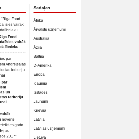
»
Sadaļas
Āfrika
Ārvalstu uzņēmumi
Riga Food
Austrālija
dalīsies vairāk
dalībnieku
Āzija
Baltija
D-Amerika
Eiropa
 par
Igaunija
iem
las un
Izstādes
tas teritoriju
Jaunumi
anai
Krievija
Latvija
Latvijas uzņēmumi
Lietuva