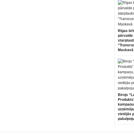
Rīgas brī
pārvalde 
starptaut
“Transru
Maskavā
Birojs “L
Produkts”
kampaņu,
uzņēmēju
vietējās 
pakalpoj