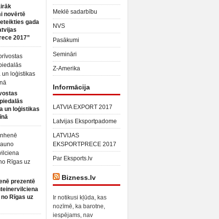
irāk
Meklē sadarbību
 novērtē
ieteikties gada
NVS
atvijas
rece 2017”
Pasākumi
Semināri
Z-Amerika
Informācija
vostas
piedalās
LATVIA EXPORT 2017
a un loģistikas
īnā
Latvijas Eksportpadome
LATVIJAS
EKSPORTPRECE 2017
Par Eksports.lv
Bizness.lv
enē prezentē
teinervilciena
 no Rīgas uz
Ir notikusi kļūda, kas
nozīmē, ka barotne,
iespējams, nav