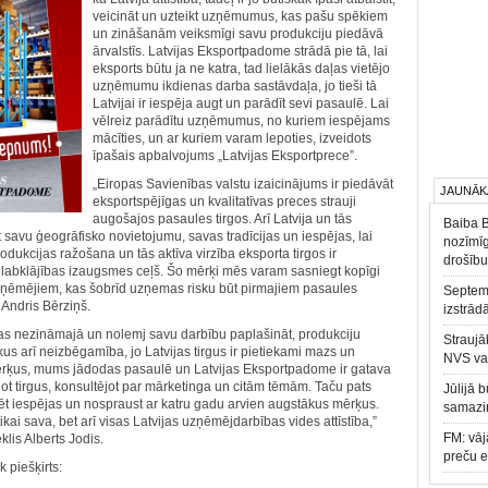
veicināt un uzteikt uzņēmumus, kas pašu spēkiem
un zināšanām veiksmīgi savu produkciju piedāvā
ārvalstīs. Latvijas Eksportpadome strādā pie tā, lai
eksports būtu ja ne katra, tad lielākās daļas vietējo
uzņēmumu ikdienas darba sastāvdaļa, jo tieši tā
Latvijai ir iespēja augt un parādīt sevi pasaulē. Lai
vēlreiz parādītu uzņēmumus, no kuriem iespējams
mācīties, un ar kuriem varam lepoties, izveidots
īpašais apbalvojums „Latvijas Eksportprece”.
„Eiropas Savienības valstu izaicinājums ir piedāvāt
JAUNĀK
eksportspējīgas un kvalitatīvas preces strauji
augošajos pasaules tirgos. Arī Latvija un tās
Baiba 
avu ģeogrāfisko novietojumu, savas tradīcijas un iespējas, lai
nozīmīg
odukcijas ražošana un tās aktīva virzība eksporta tirgos ir
drošību
 labklājības izaugsmes ceļš. Šo mērķi mēs varam sasniegt kopīgi
 uzņēmējiem, kas šobrīd uzņemas risku būt pirmajiem pasaules
Septemb
 Andris Bērziņš.
izstrād
s nezināmajā un nolemj savu darbību paplašināt, produkciju
Straujā
ikus arī neizbēgamība, jo Latvijas tirgus ir pietiekami mazs un
NVS va
mērķus, mums jādodas pasaulē un Latvijas Eksportpadome ir gatava
zējot tirgus, konsultējot par mārketinga un citām tēmām. Taču pats
Jūlijā 
ēt iespējas un nospraust ar katru gadu arvien augstākus mērķus.
samazin
i sava, bet arī visas Latvijas uzņēmējdarbības vides attīstība,”
FM: vāj
lis Alberts Jodis.
preču 
 piešķirts: