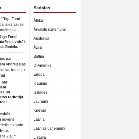
»
Sadaļas
Āfrika
Ārvalstu uzņēmumi
Riga Food
Austrālija
dalīsies vairāk
dalībnieku
Āzija
Baltija
D-Amerika
Eiropa
 par
Igaunija
iem
las un
Izstādes
tas teritoriju
Jaunumi
anai
Krievija
Latvija
Latvijas uzņēmumi
Lietuva