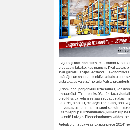
uzņēmēji nav izņēmums. Mēs varam izmantot s
piedāvātu labāko, kas mums ir. Kvalitatīvas pr
svarīgākais Latvijas iedzīvotāju ekonomiskās
strādājot un sniedzot efektīvu atbalstu tiem
vistālākajās valstīs,” norāda Valsts prezidents
„Esam lepni par jebkuru uzņēmumu, kas doda
eksportējot. Tā ir uzdrīkstēšanās, taču vienla
piepildīts. Ja vēlamies sasniegt augstākus 
palīdzēt, atbalstīt, meklējot kontaktus, anali
galvenais uzņēmumam ir spert šo soli – mekl
Esam lepni par uzņēmumiem, kuriem rūp ne tika
akcentē Latvijas Eksportpadomes valdes locek
Apbalvojums „Latvijas Eksportprece 2014” tiek