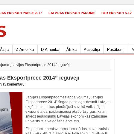
IJAS EKSPORTPRECE 2017
LATVIJAS EKSPORTPADOME
PAR EKSPORTS.LV
Āzija
Z-Amerika
D-Amerika
Āfrika
Austrālija
Pasākumi
M
ojuma „Latvijas Eksportprece 2014” ieguvēji
jas Eksportprece 2014” ieguvēji
Nav komentāru
Latvijas Eksportpadomes apbalvojums „Latvijas
Eksportprece 2014” šogad pasniegts desmit Latvijas
uzņēmumiem, kas pierādījuši sevi kā veiksmīgus
eksportētājus, paplašinājuši eksporta tirgus, kā arī
sniedz ieguldījumu Latvijas ekonomikas izaugsmē
un valsts tēla veidošanā ārvalstīs.
Eksportam ir neatsverama loma tādas mazas valsts
kā Latvija attīstībā, tādēļ ir jo būtiskāk īpaši atbalstīt,