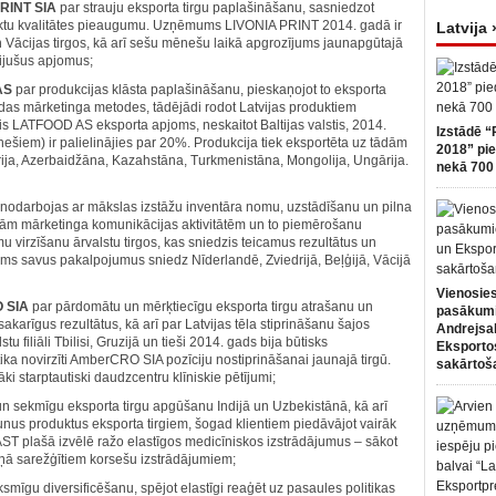
RINT SIA
par strauju eksporta tirgu paplašināšanu, sasniedzot
ktu kvalitātes pieaugumu. Uzņēmums LIVONIA PRINT 2014. gadā ir
Latvija 
n Vācijas tirgos, kā arī sešu mēnešu laikā apgrozījums jaunapgūtajā
ebijušus apjomus;
AS
par produkcijas klāsta paplašināšanu, pieskaņojot to eksporta
das mārketinga metodes, tādējādi rodot Latvijas produktiem
is LATFOOD AS eksporta apjoms, neskaitot Baltijas valstis, 2014.
Izstādē “
ešiem) ir palielinājies par 20%. Produkcija tiek eksportēta uz tādām
2018” pie
a, Īrija, Azerbaidžāna, Kazahstāna, Turkmenistāna, Mongolija, Ungārija.
nekā 700 
 nodarbojas ar mākslas izstāžu inventāra nomu, uzstādīšanu un pilna
ētām mārketinga komunikācijas aktivitātēm un to piemērošanu
u virzīšanu ārvalstu tirgos, kas sniedzis teicamus rezultātus un
 savus pakalpojumus sniedz Nīderlandē, Zviedrijā, Beļģijā, Vācijā
Vienosies
 SIA
par pārdomātu un mērķtiecīgu eksporta tirgu atrašanu un
pasākum
akarīgus rezultātus, kā arī par Latvijas tēla stiprināšanu šajos
Andrejsa
filiāli Tbilisi, Gruzijā un tieši 2014. gads bija būtisks
Eksportos
 novirzīti AmberCRO SIA pozīciju nostiprināšanai jaunajā tirgū.
sakārtoš
ki starptautiski daudzcentru klīniskie pētījumi;
n sekmīgu eksporta tirgu apgūšanu Indijā un Uzbekistānā, kā arī
unus produktus eksporta tirgiem, šogad klientiem piedāvājot vairāk
plašā izvēlē ražo elastīgos medicīniskos izstrādājumus – sākot
ziņā sarežģītiem korsešu izstrādājumiem;
ksmīgu diversificēšanu, spējot elastīgi reaģēt uz pasaules politikas