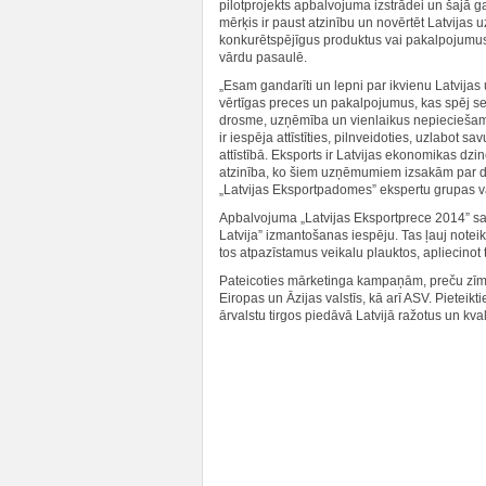
pilotprojekts apbalvojuma izstrādei un šajā
mērķis ir paust atzinību un novērtēt Latvijas 
konkurētspējīgus produktus vai pakalpojumus, 
vārdu pasaulē.
„Esam gandarīti un lepni par ikvienu Latvijas
vērtīgas preces un pakalpojumus, kas spēj sevi p
drosme, uzņēmība un vienlaikus nepieciešamīb
ir iespēja attīstīties, pilnveidoties, uzlabot 
attīstībā. Eksports ir Latvijas ekonomikas dz
atzinība, ko šiem uzņēmumiem izsakām par dar
„Latvijas Eksportpadomes” ekspertu grupas va
Apbalvojuma „Latvijas Eksportprece 2014” saņ
Latvija” izmantošanas iespēju. Tas ļauj noteik
tos atpazīstamus veikalu plauktos, apliecinot t
Pateicoties mārketinga kampaņām, preču zīme 
Eiropas un Āzijas valstīs, kā arī ASV. Piete
ārvalstu tirgos piedāvā Latvijā ražotus un kval