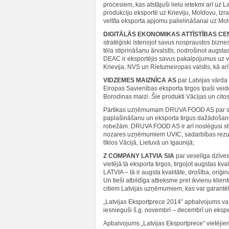
procesiem, kas atstājuši lielu ietekmi arī 
produkciju eksportē uz Krieviju, Moldovu, Izr
veltīta eksporta apjomu palielināšanai uz Mo
DIGITĀLĀS EKONOMIKAS ATTĪSTĪBAS CEN
stratēģiski īstenojot savus nospraustos bizne
tēla stiprināšanu ārvalstīs, nodrošinot augst
DEAC ir eksportējis savus pakalpojumus uz va
Krievija, NVS un Rietumeiropas valstis, kā ar
VIDZEMES MAIZNĪCA AS
par Latvijas vārda
Eiropas Savienības eksporta tirgos īpaši vei
Borodinas maizi. Šie produkti Vācijas un citos 
Pārtikas uzņēmumam DRUVA FOOD AS par stra
paplašināšanu un eksporta tirgus dažādošanu
robežām. DRUVA FOOD AS ir arī noslēgusi stra
nozares uzņēmumiem UVIC, sadarbības rezultāt
tīklos Vācijā, Lietuvā un Igaunijā;
Z COMPANY LATVIA SIA
par veselīga dzīve
vietējā tā eksporta tirgos, tirgojot augstas 
LATVIA – tā ir augsta kvalitāte, drošība, oriģi
Un tieši atbildīga attieksme pret ikvienu klien
citiem Latvijas uzņēmumiem, kas var garantēt 
„Latvijas Eksportprece 2014” apbalvojums var
iesnieguši š.g. novembrī – decembrī un eksper
Apbalvojums „Latvijas Eksportprece” vietējie