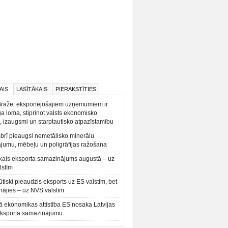
AIS
LASĪTĀKAIS
PIERAKSTĪTIES
Braže: eksportējošajiem uzņēmumiem ir
a loma, stiprinot valsts ekonomisko
, izaugsmi un starptautisko atpazīstamību
rī pieaugsi nemetālisko minerālu
ājumu, mēbeļu un poligrāfijas ražošana
kais eksporta samazinājums augustā – uz
lstīm
būtiski pieaudzis eksports uz ES valstīm, bet
ājies – uz NVS valstīm
ā ekonomikas attīstība ES nosaka Latvijas
eksporta samazinājumu