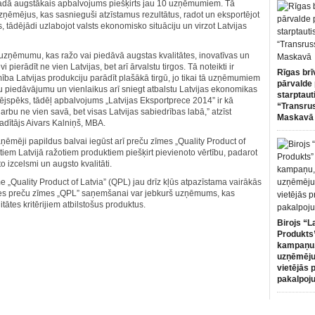
 gadā augstākais apbalvojums piešķirts jau 10 uzņēmumiem. Tā
uzņēmējus, kas sasnieguši atzīstamus rezultātus, radot un eksportējot
tādējādi uzlabojot valsts ekonomisko situāciju un virzot Latvijas
 uzņēmumu, kas ražo vai piedāvā augstas kvalitātes, inovatīvas un
ierādīt ne vien Latvijas, bet arī ārvalstu tirgos. Tā noteikti ir
Rīgas brī
a Latvijas produkciju parādīt plašākā tirgū, jo tikai tā uzņēmumiem
pārvalde 
savu piedāvājumu un vienlaikus arī sniegt atbalstu Latvijas ekonomikas
starptaut
inējspēks, tādēļ apbalvojums „Latvijas Eksportprece 2014” ir kā
“Transru
bu ne vien savā, bet visas Latvijas sabiedrības labā,” atzīst
Maskavā
dītājs Aivars Kalniņš, MBA.
ēmēji papildus balvai iegūst arī preču zīmes „Quality Product of
tiem Latvijā ražotiem produktiem piešķirt pievienoto vērtību, padarot
o izcelsmi un augsto kvalitāti.
„Quality Product of Latvia” (QPL) jau drīz kļūs atpazīstama vairākās
ikties preču zīmes „QPL” saņemšanai var jebkurš uzņēmums, kas
itātes kritērijiem atbilstošus produktus.
Birojs “L
Produkts”
kampaņu,
uzņēmēju
vietējās 
pakalpoj