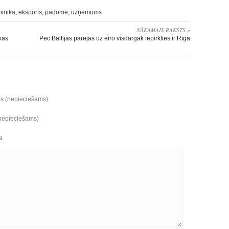
omika
,
eksports
,
padome
,
uzņēmums
NĀKAMAIS RAKSTS »
kas
Pēc Baltijas pārejas uz eiro visdārgāk iepirkties ir Rīgā
ds (nepieciešams)
(nepieciešams)
a