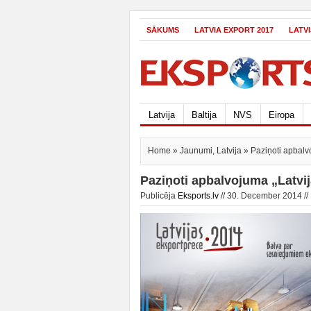
SĀKUMS
LATVIA EXPORT 2017
LATV
Latvija
Baltija
NVS
Eiropa
Home
»
Jaunumi
,
Latvija
» Paziņoti apbalv
Paziņoti apbalvojuma „Latvi
Publicēja
Eksports.lv
// 30. December 2014 //