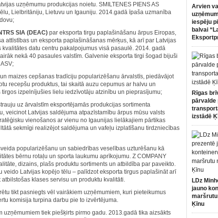
uz Latvijas uzņēmumu produkcijas noietu. SMILTENES PIENS AS
Arvien va
aēlu, Lielbritāniju, Lietuvu un Igauniju. 2014.gadā īpaša uzmanība
uzņēmumi
ldovu;
iespēju p
balvai “L
TRS SIA (DEAC)
par eksporta tirgu paplašināšanu ārpus Eiropas,
Eksportp
sa attīstības un eksporta paplašināšanas mērķus, kā arī par Latvijas
as kvalitātes datu centru pakalpojumus visā pasaulē. 2014. gadā
irāk nekā 40 pasaules valstīm. Galvenie eksporta tirgi šogad bijuši
ī ASV;
 un maizes cepšanas tradīciju popularizēšanu ārvalstīs, piedāvājot
dotu recepšu produktus, tai skaitā auzu cepumus ar halvu un
tirgos izpelnījušies lielu iedzīvotāju atzinību un pieprasījumu;
Rīgas brī
pārvalde 
uju uz ārvalstīm eksportējamās produkcijas sortimenta
transport
, veicinot Latvijas saldējuma atpazīstamību ārpus mūsu valsts
izstādē Ķ
tēģisku vienošanos ar vienu no Igaunijas lielākajiem pārtikas
ā sekmīgi realizējot saldējuma un vafeļu izplatīšanu tirdzniecības
sveida popularizēšanu un sabiedrības veselības uzturēšanu kā
kvalitātes bērnu rotaļu un sporta laukumu aprīkojumu. Z COMPANY
nalitāte, dizains, plašs produktu sortiments un atbildība par paveikto.
tu veido Latvijas kopējo tēlu – palīdzot eksporta tirgus paplašināt arī
atbilstošas klases servisu un produktu kvalitāti.
LDz Minh
jauno kon
ētu tikt pasniegts vēl vairākiem uzņēmumiem, kuri pieteikumus
maršrutu
tu komisija turpina darbu pie to izvērtējuma.
Ķīnu
m uzņēmumiem tiek piešķirts pirmo gadu. 2013.gadā tika aizsākts