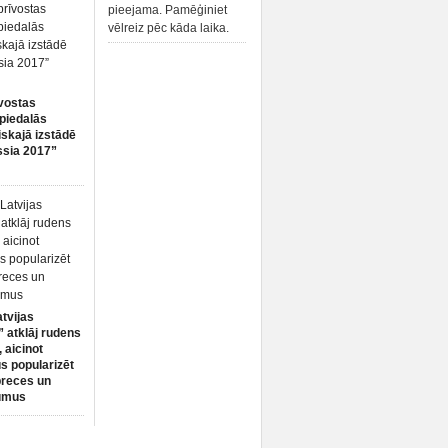
pieejama. Pamēģiniet
vēlreiz pēc kāda laika.
vostas
piedalās
iskajā izstādē
ssia 2017”
atvijas
 atklāj rudens
 aicinot
s popularizēt
preces un
umus