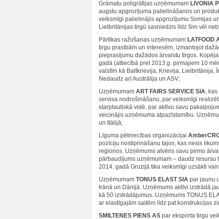
Grāmatu poligrāfijas uzņēmumam
LIVONIA P
augstu apgrozījuma palielināšanos un produ
veiksmīgi palielinājis apgrozījumu Somijas u
Lielbritānijas tirgū sasniedzis līdz šim vēl n
Pārtikas ražošanas uzņēmumam
LATFOOD 
tirgu prasībām un interesēm, izmantojot dažā
pieprasījumu dažādos ārvalstu tirgos. Kopēja
gadā (attiecībā pret 2013.g. pirmajiem 10 mēn
valstīm kā Baltkrievija, Krievija, Lielbritānij
Nedaudz arī Austrālija un ASV;
Uzņēmumam
ART FAIRS SERVICE SIA
, kas
servisa nodrošināšanu, par veiksmīgi realiz
starptautiskā vidē, par aktīvu savu pakalpojum
veicinājis uzņēmuma atpazīstamību. Uzņēmums
un Itālijā;
Līguma pētniecības organizācijai
AmberCRO
pozīciju nostiprināšanu tajos, kas nesis likums
reģionos. Uzņēmums atvēris savu pirmo ārvalstu 
pārbaudījums uzņēmumam – daudz resursu tika
2014. gadā Gruzijā tika veiksmīgi uzsākti vairā
Uzņēmumam
TONUS ELAST SIA
par jaunu u
Irānā un Dānijā. Uzņēmums aktīvi izstrādā ja
kā 50 izstrādājumus. Uzņēmums TONUS ELAST 
ar elastīgajām saitēm līdz pat konstrukcijas 
SMILTENES PIENS AS
par eksporta tirgu vei