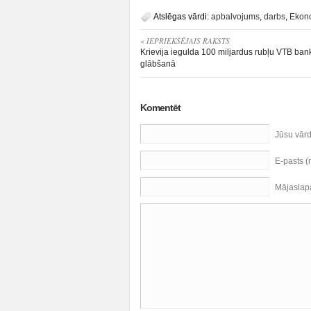
Atslēgas vārdi:
apbalvojums
,
darbs
,
Ekon
« IEPRIEKŠĒJAIS RAKSTS
Krievija iegulda 100 miljardus rubļu VTB ban
glābšanā
Komentēt
Jūsu vār
E-pasts 
Mājaslap