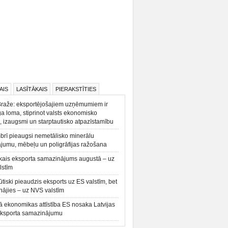
AIS
LASĪTĀKAIS
PIERAKSTĪTIES
Braže: eksportējošajiem uzņēmumiem ir
a loma, stiprinot valsts ekonomisko
, izaugsmi un starptautisko atpazīstamību
rī pieaugsi nemetālisko minerālu
ājumu, mēbeļu un poligrāfijas ražošana
kais eksporta samazinājums augustā – uz
lstīm
būtiski pieaudzis eksports uz ES valstīm, bet
ājies – uz NVS valstīm
ā ekonomikas attīstība ES nosaka Latvijas
eksporta samazinājumu