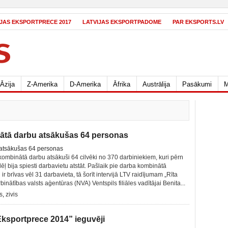
IJAS EKSPORTPRECE 2017
LATVIJAS EKSPORTPADOME
PAR EKSPORTS.LV
Āzija
Z-Amerika
D-Amerika
Āfrika
Austrālija
Pasākumi
M
nātā darbu atsākušas 64 personas
 kombinātā darbu atsākuši 64 cilvēki no 370 darbiniekiem, kuri pērn
ļ bija spiesti darbavietu atstāt. Pašlaik pie darba kombinātā
 ir brīvas vēl 31 darbavieta, tā šorīt intervijā LTV raidījumam „Rīta
nātības valsts aģentūras (NVA) Ventspils filiāles vadītājai Benita...
s
,
zivis
Eksportprece 2014” ieguvēji