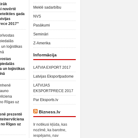
irāk
Meklē sadarbību
 novērtē
ieteikties gada
NVS
atvijas
rece 2017”
Pasākumi
Semināri
Z-Amerika
Informācija
vostas
piedalās
LATVIA EXPORT 2017
a un loģistikas
īnā
Latvijas Eksportpadome
LATVIJAS
EKSPORTPRECE 2017
Par Eksports.lv
Bizness.lv
enē prezentē
teinervilciena
 no Rīgas uz
Ir notikusi kļūda, kas
nozīmē, ka barotne,
iespējams, nav