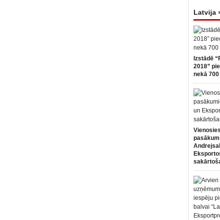
Latvija 
Izstādē “
2018” pie
nekā 700 
Vienosies
pasākum
Andrejsa
Eksportos
sakārtoš