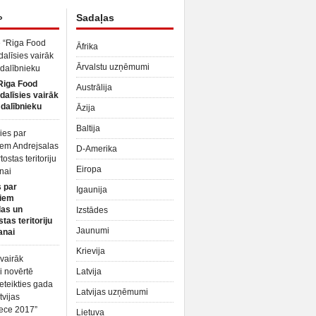
»
Sadaļas
Āfrika
Ārvalstu uzņēmumi
Riga Food
Austrālija
dalīsies vairāk
dalībnieku
Āzija
Baltija
D-Amerika
Eiropa
 par
Igaunija
iem
las un
Izstādes
tas teritoriju
Jaunumi
anai
Krievija
Latvija
Latvijas uzņēmumi
Lietuva