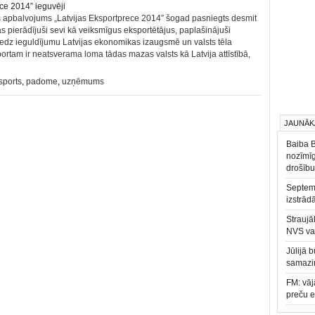
 apbalvojums „Latvijas Eksportprece 2014” šogad pasniegts desmit
 pierādījuši sevi kā veiksmīgus eksportētājus, paplašinājuši
niedz ieguldījumu Latvijas ekonomikas izaugsmē un valsts tēla
ortam ir neatsverama loma tādas mazas valsts kā Latvija attīstībā,
sports
,
padome
,
uzņēmums
JAUNĀK
Baiba 
nozīmīg
drošību
Septemb
izstrād
Straujā
NVS va
Jūlijā 
samazin
FM: vāj
preču 