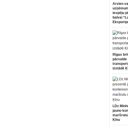
Arvien va
uzņēmumi
iespēju p
balvai “L
Eksportp
Rīgas brī
pārvalde 
transport
izstādē Ķ
LDz Minh
jauno kon
maršrutu
Ķīnu