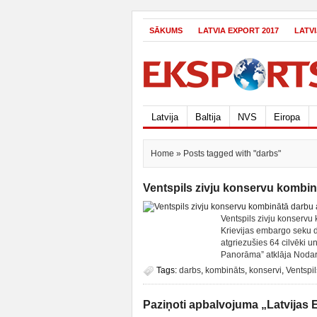
SĀKUMS
LATVIA EXPORT 2017
LATV
Latvija
Baltija
NVS
Eiropa
Home
» Posts tagged with "darbs"
Ventspils zivju konservu kombi
Ventspils zivju konservu
Krievijas embargo seku dē
atgriezušies 64 cilvēki un
Panorāma” atklāja Nodarbi
Tags:
darbs
,
kombināts
,
konservi
,
Ventspil
Paziņoti apbalvojuma „Latvijas 