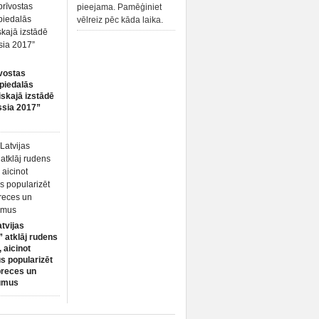
pieejama. Pamēģiniet
vēlreiz pēc kāda laika.
vostas
piedalās
iskajā izstādē
ssia 2017”
atvijas
 atklāj rudens
 aicinot
s popularizēt
preces un
umus