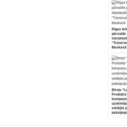
Rīgas brī
pārvalde 
starptaut
“Transru
Maskavā
Birojs “L
Produkts”
kampaņu,
uzņēmēju
vietējās 
pakalpoj