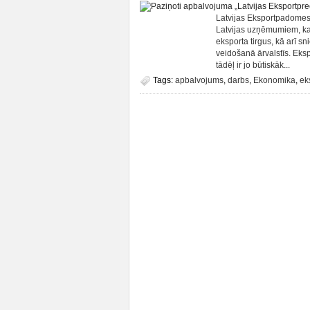
Latvijas Eksportpadomes
Latvijas uzņēmumiem, kas
eksporta tirgus, kā arī s
veidošanā ārvalstīs. Eksp
tādēļ ir jo būtiskāk...
Tags:
apbalvojums
,
darbs
,
Ekonomika
,
ek