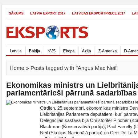
SĀKUMS
LATVIA EXPORT 2017
LATVIJAS EKSPORTPRECE 2017
LA
Latvija
Baltija
NVS
Eiropa
Āzija
Z-Amerika
D-Amer
Home
» Posts tagged with "Angus Mac Neil"
Ekonomikas ministrs un Lielbritānij
parlamentārieši pārrunā sadarbības
Otrdien, 25.septembrī, ekonomikas ministrs Dani
Lielbritānijas Parlamenta deputātiem, kuri pārstāv
Delegācijas sastāvā bija Christopfer Pincher (Kon
Blackman (Konservatīvā partija), Paul Farrelly (L
Neil (Skotijas Nacionālā partija) un Ceci De La 