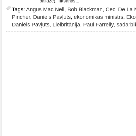
palīdze). Tikšanās...
Tags:
Angus Mac Neil
,
Bob Blackman
,
Ceci De La
Pincher
,
Daniels Pavļuts
,
ekonomikas ministrs
,
Eko
Daniels Pavļuts
,
Lielbritānija
,
Paul Farrelly
,
sadarbī