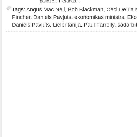
palīdze). Tikšanās...
Tags:
Angus Mac Neil
,
Bob Blackman
,
Ceci De La
Pincher
,
Daniels Pavļuts
,
ekonomikas ministrs
,
Eko
Daniels Pavļuts
,
Lielbritānija
,
Paul Farrelly
,
sadarbī