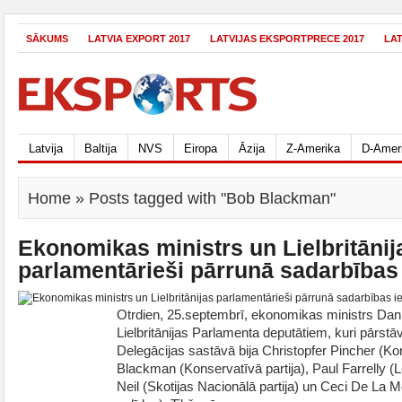
SĀKUMS
LATVIA EXPORT 2017
LATVIJAS EKSPORTPRECE 2017
LA
Latvija
Baltija
NVS
Eiropa
Āzija
Z-Amerika
D-Amer
Home
» Posts tagged with "Bob Blackman"
Ekonomikas ministrs un Lielbritānij
parlamentārieši pārrunā sadarbības
Otrdien, 25.septembrī, ekonomikas ministrs Dani
Lielbritānijas Parlamenta deputātiem, kuri pārstāv
Delegācijas sastāvā bija Christopfer Pincher (Kon
Blackman (Konservatīvā partija), Paul Farrelly (L
Neil (Skotijas Nacionālā partija) un Ceci De La 