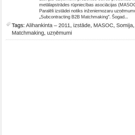
metālapstrādes rūpniecības asociācijas (MASOC)
Paralēli izstādei notiks inženiernozaru uzņēmum
„Subcontracting B2B Matchmaking”. Šogad...
Tags:
Alihankinta – 2011
,
izstāde
,
MASOC
,
Somija
Matchmaking
,
uzņēmumi