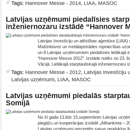
Tags:
Hannover Messe - 2014
,
LIAA
,
MASOC
Latvijas uzņēmumi piedalīsies starp
inženiernozaru izstādē “Hannover 
Latvijas Investīciju un attīstības aģentūra (LIAA)
Mašīnbūves un metālapstrādes rūpniecības uz
un 8 Latvijas uzņēmumiem piedalīsies lielākajā in
“Hannover Messe 2012”. Izstāde notiks no 23. lī
Vācijā. Lielākajā starptautiskajā inženiernozaru i
Tags:
Hannover Messe - 2012
,
Latvijas Investīciju 
Latvijas uzņēmumi
,
LIAA
,
MASOC
Latvijas uzņēmumi piedalās starptau
Somijā
No šī gada 13.līdz 15.septembrim Latvijas uzņēm
piegāžu un kooperācijas izstādē „Alihankinta – 
Latvijas uzņēmumi prezentēs savus produktus 