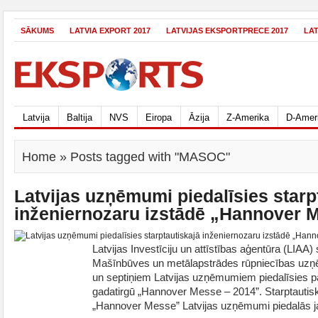
SĀKUMS
LATVIA EXPORT 2017
LATVIJAS EKSPORTPRECE 2017
LA
Latvija
Baltija
NVS
Eiropa
Āzija
Z-Amerika
D-Amer
Home
» Posts tagged with "MASOC"
Latvijas uzņēmumi piedalīsies starp
inženiernozaru izstādē „Hannover 
Latvijas Investīciju un attīstības aģentūra (LIAA)
Mašīnbūves un metālapstrādes rūpniecības uz
un septiņiem Latvijas uzņēmumiem piedalīsies pas
gadatirgū „Hannover Messe – 2014”. Starptautisk
„Hannover Messe” Latvijas uzņēmumi piedalās ja